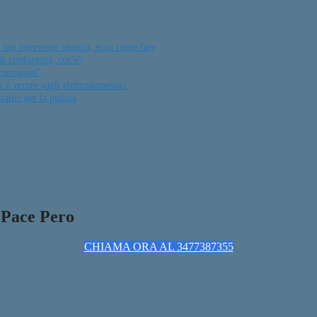
 tuo intervento tecnico, ecco come fare
di conformità, cos’è?
onsigliati”
 d’errore sugli elettrodomestici
atici per la pulizia
 Pace Pero
CHIAMA ORA AL 3477387355