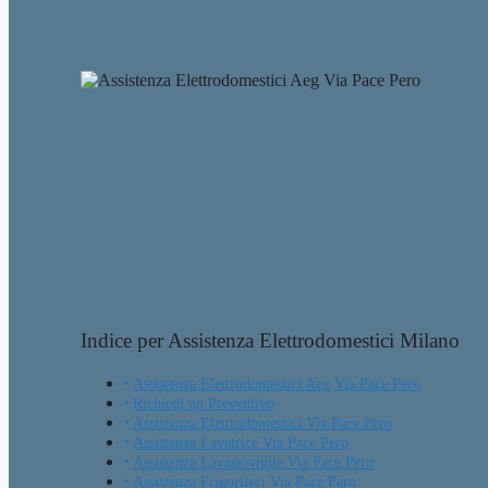
Indice per Assistenza Elettrodomestici Milano
Assistenza Elettrodomestici Aeg Via Pace Pero
Richiedi un Preventivo
Assistenza Elettrodomestici Via Pace Pero
Assistenza Lavatrice Via Pace Pero
Assistenza Lavastoviglie Via Pace Pero
Assistenza Frigoriferi Via Pace Pero