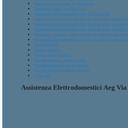
Assistenza Lavasciuga Via Pace Pero
Assistenza Forno Via Pace Pero
Assistenza Elettrodomestici Aeg Via Pace Pero
Assistenza Elettrodomestici Aeg Via Pace Pero, prenota il
Assistenza Elettrodomestici Aeg Via Pace Pero, garanzia 
Assistenza Elettrodomestici Aeg Via Pace Pero, articoli “c
Domande e risposte, come risolvere il problema dei codici
Assistenza Elettrodomestici Aeg Via Pace Pero, consigli pr
RECENSIONI
Ottimo Lavoro…
Tecnico molto cortese
Grande cortesia e tecnico molto
Finalmente ho trovato un tecnico
Da mia suocera sostituito cerniera
Link Utili
Assistenza Elettrodomestici Aeg Via