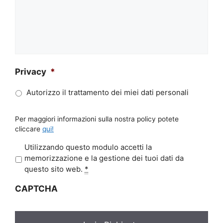
Privacy
*
Autorizzo il trattamento dei miei dati personali
Per maggiori informazioni sulla nostra policy potete
cliccare
qui!
P
Utilizzando questo modulo accetti la
r
memorizzazione e la gestione dei tuoi dati da
i
questo sito web.
*
v
CAPTCHA
a
c
y