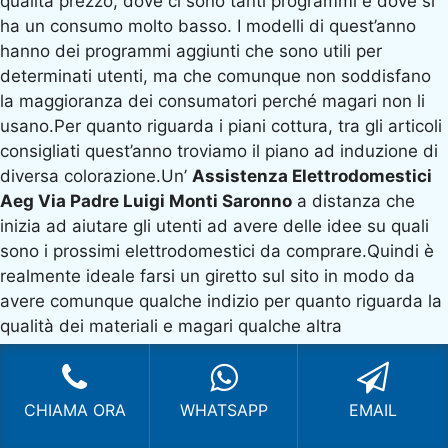
qualità prezzo, dove ci sono tanti programmi e dove si
ha un consumo molto basso. I modelli di quest’anno
hanno dei programmi aggiunti che sono utili per
determinati utenti, ma che comunque non soddisfano
la maggioranza dei consumatori perché magari non li
usano.Per quanto riguarda i piani cottura, tra gli articoli
consigliati quest’anno troviamo il piano ad induzione di
diversa colorazione.Un’
Assistenza Elettrodomestici
Aeg Via Padre Luigi Monti Saronno
a distanza che
inizia ad aiutare gli utenti ad avere delle idee su quali
sono i prossimi elettrodomestici da comprare.Quindi è
realmente ideale farsi un giretto sul sito in modo da
avere comunque qualche indizio per quanto riguarda la
qualità dei materiali e magari qualche altra
caratteristica utile.
Domande e risposte,
CHIAMA ORA
WHATSAPP
EMAIL
come risolvere il