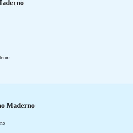
 Maderno
derno
ano Maderno
rno