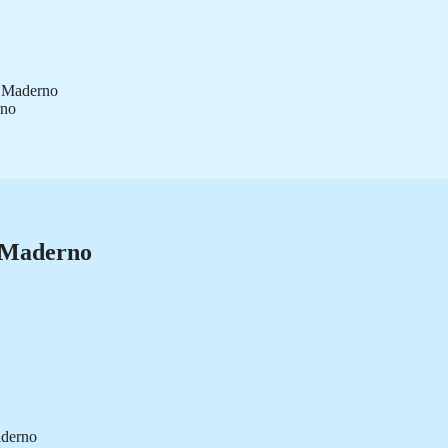
o Maderno
rno
o Maderno
aderno