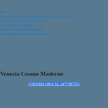
erno
no, prenota il tuo intervento tecnico, ecco come fare
rno, garanzia di conformità, cos’è?
no, articoli “consigliati”
 d’errore sugli elettrodomestici
o, consigli pratici per la pulizia
a Venezia Cesano Maderno
CHIAMA ORA AL 3477387355