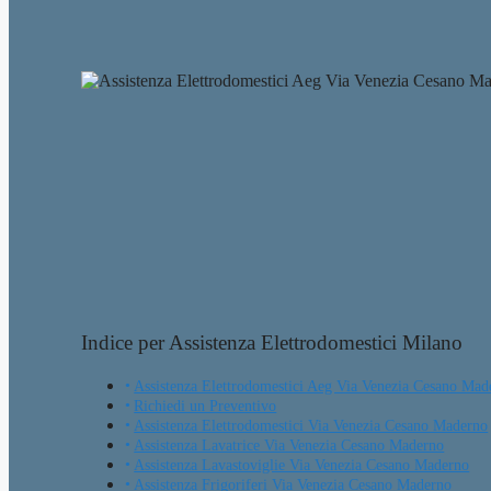
Indice per Assistenza Elettrodomestici Milano
Assistenza Elettrodomestici Aeg Via Venezia Cesano Mad
Richiedi un Preventivo
Assistenza Elettrodomestici Via Venezia Cesano Maderno
Assistenza Lavatrice Via Venezia Cesano Maderno
Assistenza Lavastoviglie Via Venezia Cesano Maderno
Assistenza Frigoriferi Via Venezia Cesano Maderno