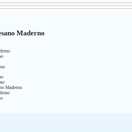
Cesano Maderno
aderno
no
rno
no
rno
sano Maderno
derno
no