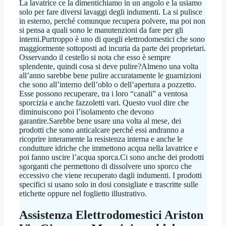
La lavatrice ce la dimentichiamo in un angolo e la usiamo
solo per fare diversi lavaggi degli indumenti. La si pulisce
in esterno, perché comunque recupera polvere, ma poi non
si pensa a quali sono le manutenzioni da fare per gli
interni.Purtroppo è uno di quegli elettrodomestici che sono
maggiormente sottoposti ad incuria da parte dei proprietari.
Osservando il cestello si nota che esso è sempre
splendente, quindi cosa si deve pulire?Almeno una volta
all’anno sarebbe bene pulire accuratamente le guarnizioni
che sono all’interno dell’oblo o dell’apertura a pozzetto.
Esse possono recuperare, tra i loro “canali” a ventosa
sporcizia e anche fazzoletti vari. Questo vuol dire che
diminuiscono poi l’isolamento che devono
garantire.Sarebbe bene usare una volta al mese, dei
prodotti che sono anticalcare perché essi andranno a
ricoprire interamente la resistenza interna e anche le
condutture idriche che immettono acqua nella lavatrice e
poi fanno uscire l’acqua sporca.Ci sono anche dei prodotti
sgorganti che permettono di dissolvere uno sporco che
eccessivo che viene recuperato dagli indumenti. I prodotti
specifici si usano solo in dosi consigliate e trascritte sulle
etichette oppure nel foglietto illustrativo.
Assistenza Elettrodomestici Ariston