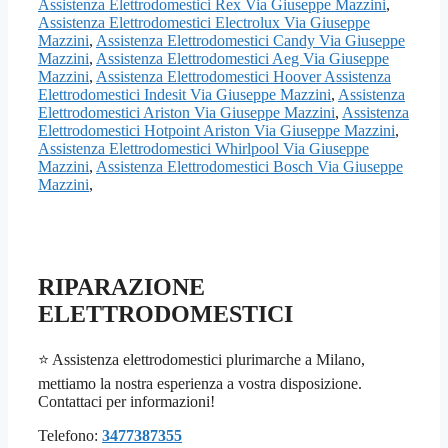
Assistenza Elettrodomestici Rex Via Giuseppe Mazzini
,
Assistenza Elettrodomestici Electrolux Via Giuseppe
Mazzini
,
Assistenza Elettrodomestici Candy Via Giuseppe
Mazzini
,
Assistenza Elettrodomestici Aeg Via Giuseppe
Mazzini
,
Assistenza Elettrodomestici Hoover Assistenza
Elettrodomestici Indesit Via Giuseppe Mazzini
,
Assistenza
Elettrodomestici Ariston Via Giuseppe Mazzini
,
Assistenza
Elettrodomestici Hotpoint Ariston Via Giuseppe Mazzini
,
Assistenza Elettrodomestici Whirlpool Via Giuseppe
Mazzini
,
Assistenza Elettrodomestici Bosch Via Giuseppe
Mazzini
,
RIPARAZIONE
ELETTRODOMESTICI
⭐ Assistenza elettrodomestici plurimarche a Milano,
mettiamo la nostra esperienza a vostra disposizione.
Contattaci per informazioni!
Telefono:
3477387355