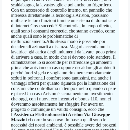
scaldabagno, la lavastoviglie e poi anche un frigorifero.
Con un accessorio di controllo interno, un pannello che
interessa direttamente la tecnologia Ariston, possiamo
unificare le loro funzioni tramite un sistema di domotica e
di internet.Cosa succede? Si controlla, in tempo diretto,
quali sono i consumi energetici che stanno avendo, come
anche quali sono le problematiche di
malfunzionamento.Allo stesso modo è possibile poi
decidere di azionarli a distanza. Magari accendiamo la
lavatrice, già carica degli indumenti da lavare, poco prima
di arrivare a casa, in modo che si devono solo stendere. Il
climatizzatore lo si accende per raffreddare gli ambienti
prima che arriviamo a casa oppure riscaldare gli ambienti
perché fuori si gela e vogliamo rimanere comodamente
seduti in poltrona.I comfort sono tantissimi, ma anche i
vantaggi offerti per quanto riguarda poi la limitazione dei
consumi che controlliamo in tempo diretto quando ci pare
e piace.Una casa Ariston è sicuramente un investimento
che oggi, con i nuovi eco incentivi e bonus 110, non ci
dovremmo assolutamente far sfuggire.Per avere un
progetto o comunque un valido consiglio, ecco che
l’
Assistenza Elettrodomestici Ariston Via Giuseppe
Mazzini
ci corre in soccorso. In base a quali sono le
necessità dei nostri ambienti, è possibile avere dei progetti