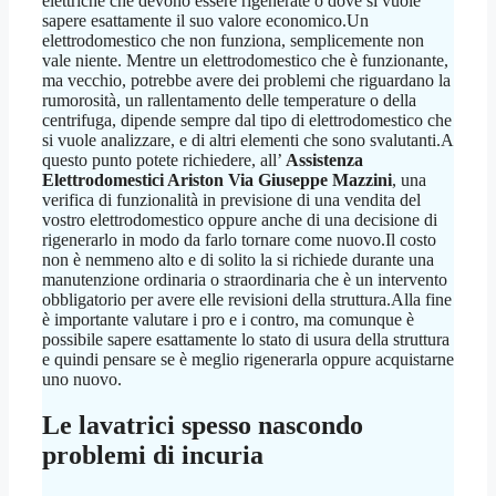
elettriche che devono essere rigenerate o dove si vuole
sapere esattamente il suo valore economico.Un
elettrodomestico che non funziona, semplicemente non
vale niente. Mentre un elettrodomestico che è funzionante,
ma vecchio, potrebbe avere dei problemi che riguardano la
rumorosità, un rallentamento delle temperature o della
centrifuga, dipende sempre dal tipo di elettrodomestico che
si vuole analizzare, e di altri elementi che sono svalutanti.A
questo punto potete richiedere, all’
Assistenza
Elettrodomestici Ariston Via Giuseppe Mazzini
, una
verifica di funzionalità in previsione di una vendita del
vostro elettrodomestico oppure anche di una decisione di
rigenerarlo in modo da farlo tornare come nuovo.Il costo
non è nemmeno alto e di solito la si richiede durante una
manutenzione ordinaria o straordinaria che è un intervento
obbligatorio per avere elle revisioni della struttura.Alla fine
è importante valutare i pro e i contro, ma comunque è
possibile sapere esattamente lo stato di usura della struttura
e quindi pensare se è meglio rigenerarla oppure acquistarne
uno nuovo.
Le lavatrici spesso nascondo
problemi di incuria