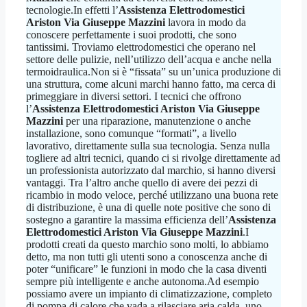
tecnologie.In effetti l’
Assistenza Elettrodomestici
Ariston Via Giuseppe Mazzini
lavora in modo da
conoscere perfettamente i suoi prodotti, che sono
tantissimi. Troviamo elettrodomestici che operano nel
settore delle pulizie, nell’utilizzo dell’acqua e anche nella
termoidraulica.Non si è “fissata” su un’unica produzione di
una struttura, come alcuni marchi hanno fatto, ma cerca di
primeggiare in diversi settori. I tecnici che offrono
l’
Assistenza Elettrodomestici Ariston Via Giuseppe
Mazzini
per una riparazione, manutenzione o anche
installazione, sono comunque “formati”, a livello
lavorativo, direttamente sulla sua tecnologia. Senza nulla
togliere ad altri tecnici, quando ci si rivolge direttamente ad
un professionista autorizzato dal marchio, si hanno diversi
vantaggi. Tra l’altro anche quello di avere dei pezzi di
ricambio in modo veloce, perché utilizzano una buona rete
di distribuzione, è una di quelle note positive che sono di
sostegno a garantire la massima efficienza dell’
Assistenza
Elettrodomestici Ariston Via Giuseppe Mazzini
.I
prodotti creati da questo marchio sono molti, lo abbiamo
detto, ma non tutti gli utenti sono a conoscenza anche di
poter “unificare” le funzioni in modo che la casa diventi
sempre più intelligente e anche autonoma.Ad esempio
possiamo avere un impianto di climatizzazione, completo
di pompa di calore che vada a rilasciare aria calda, uno