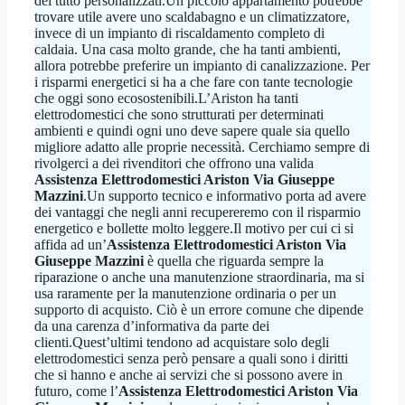
del tutto personalizzati.Un piccolo appartamento potrebbe
trovare utile avere uno scaldabagno e un climatizzatore,
invece di un impianto di riscaldamento completo di
caldaia. Una casa molto grande, che ha tanti ambienti,
allora potrebbe preferire un impianto di canalizzazione. Per
i risparmi energetici si ha a che fare con tante tecnologie
che oggi sono ecosostenibili.L’Ariston ha tanti
elettrodomestici che sono strutturati per determinati
ambienti e quindi ogni uno deve sapere quale sia quello
migliore adatto alle proprie necessità. Cerchiamo sempre di
rivolgerci a dei rivenditori che offrono una valida
Assistenza Elettrodomestici Ariston Via Giuseppe
Mazzini
.Un supporto tecnico e informativo porta ad avere
dei vantaggi che negli anni recupereremo con il risparmio
energetico e bollette molto leggere.Il motivo per cui ci si
affida ad un’
Assistenza Elettrodomestici Ariston Via
Giuseppe Mazzini
è quella che riguarda sempre la
riparazione o anche una manutenzione straordinaria, ma si
usa raramente per la manutenzione ordinaria o per un
supporto di acquisto. Ciò è un errore comune che dipende
da una carenza d’informativa da parte dei
clienti.Quest’ultimi tendono ad acquistare solo degli
elettrodomestici senza però pensare a quali sono i diritti
che si hanno e anche ai servizi che si possono avere in
futuro, come l’
Assistenza Elettrodomestici Ariston Via