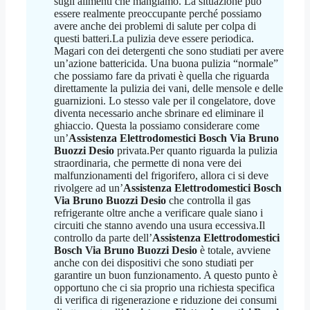
sugli alimenti che mangiamo. La situazione può
essere realmente preoccupante perché possiamo
avere anche dei problemi di salute per colpa di
questi batteri.La pulizia deve essere periodica.
Magari con dei detergenti che sono studiati per avere
un’azione battericida. Una buona pulizia “normale”
che possiamo fare da privati è quella che riguarda
direttamente la pulizia dei vani, delle mensole e delle
guarnizioni. Lo stesso vale per il congelatore, dove
diventa necessario anche sbrinare ed eliminare il
ghiaccio. Questa la possiamo considerare come
un’
Assistenza Elettrodomestici Bosch Via Bruno
Buozzi Desio
privata.Per quanto riguarda la pulizia
straordinaria, che permette di nona vere dei
malfunzionamenti del frigorifero, allora ci si deve
rivolgere ad un’
Assistenza Elettrodomestici Bosch
Via Bruno Buozzi Desio
che controlla il gas
refrigerante oltre anche a verificare quale siano i
circuiti che stanno avendo una usura eccessiva.Il
controllo da parte dell’
Assistenza Elettrodomestici
Bosch Via Bruno Buozzi Desio
è totale, avviene
anche con dei dispositivi che sono studiati per
garantire un buon funzionamento. A questo punto è
opportuno che ci sia proprio una richiesta specifica
di verifica di rigenerazione e riduzione dei consumi