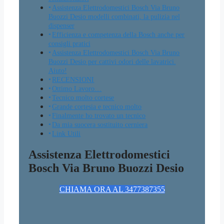
Assistenza Elettrodomestici Bosch Via Bruno
Buozzi Desio modelli combinati, la pulizia nel
dispenser
Efficienza e competenza della Bosch anche per
consigli pratici
Assistenza Elettrodomestici Bosch Via Bruno
Buozzi Desio per cattivi odori delle lavatrici.
Aiuto!
RECENSIONI
Ottimo Lavoro…
Tecnico molto cortese
Grande cortesia e tecnico molto
Finalmente ho trovato un tecnico
Da mia suocera sostituito cerniera
Link Utili
Assistenza Elettrodomestici
Bosch Via Bruno Buozzi Desio
CHIAMA ORA AL 3477387355