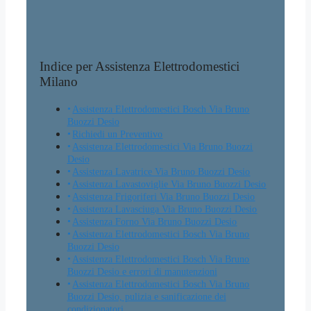
Indice per Assistenza Elettrodomestici
Milano
Assistenza Elettrodomestici Bosch Via Bruno
Buozzi Desio
Richiedi un Preventivo
Assistenza Elettrodomestici Via Bruno Buozzi
Desio
Assistenza Lavatrice Via Bruno Buozzi Desio
Assistenza Lavastoviglie Via Bruno Buozzi Desio
Assistenza Frigoriferi Via Bruno Buozzi Desio
Assistenza Lavasciuga Via Bruno Buozzi Desio
Assistenza Forno Via Bruno Buozzi Desio
Assistenza Elettrodomestici Bosch Via Bruno
Buozzi Desio
Assistenza Elettrodomestici Bosch Via Bruno
Buozzi Desio e errori di manutenzioni
Assistenza Elettrodomestici Bosch Via Bruno
Buozzi Desio, pulizia e sanificazione dei
condizionatori