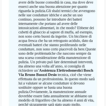
avere delle buone comodità in casa, ma dove deve
esserci anche una buona attenzione per quanto
riguarda la pulizia.Gli sbalzi termici che avvengono
nelle sue condutture idriche e anche un uso
continuo, possono far introdurre dei batteri
internamente che portano ad avere delle
intossicazioni alimentari, in che modo? Ebbene dei
cubetti di ghiaccio al sapore di muffa, ad esempio,
non sono certo buoni da ingerire. Un bicchiere di
acqua fresca che ha un retrogusto acidulo, dato da
eventuali batteri che stanno proliferando nelle
condutture, non sono certo piacevoli da bere.Queste
sono delle problematiche che nascono sempre da
una scarsa considerazione della manutenzione di
pulizia. Un privato può fare determinati interventi,
ma almeno una volta all’anno, si consiglia di
richiedere un’
Assistenza Elettrodomestici Bosch
Via Bruno Buozzi Desio
tecnica, cioè che viene
effettuata da un professionista. In questo modo sarà
lui a valutare se alcune condutture si devono
sostituire oppure se basta una buona
pulizia.Ovviamente, la manutenzione annuale
dovrebbe essere fatta annualmente se abbiamo un
modello di frigorifero che ha almeno 4 anni di vita,
perché sicuramente sarà stato usato molto.