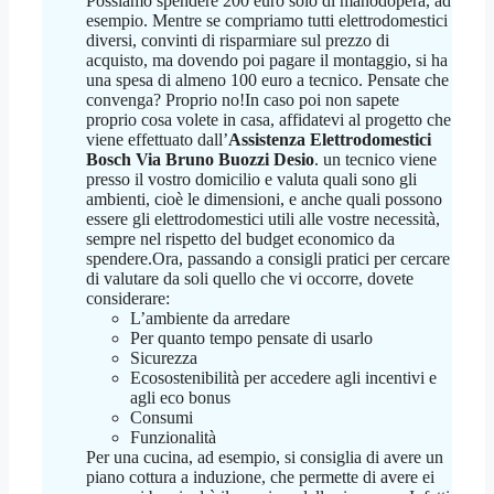
Possiamo spendere 200 euro solo di manodopera, ad
esempio. Mentre se compriamo tutti elettrodomestici
diversi, convinti di risparmiare sul prezzo di
acquisto, ma dovendo poi pagare il montaggio, si ha
una spesa di almeno 100 euro a tecnico. Pensate che
convenga? Proprio no!In caso poi non sapete
proprio cosa volete in casa, affidatevi al progetto che
viene effettuato dall’
Assistenza Elettrodomestici
Bosch Via Bruno Buozzi Desio
. un tecnico viene
presso il vostro domicilio e valuta quali sono gli
ambienti, cioè le dimensioni, e anche quali possono
essere gli elettrodomestici utili alle vostre necessità,
sempre nel rispetto del budget economico da
spendere.Ora, passando a consigli pratici per cercare
di valutare da soli quello che vi occorre, dovete
considerare:
L’ambiente da arredare
Per quanto tempo pensate di usarlo
Sicurezza
Ecosostenibilità per accedere agli incentivi e
agli eco bonus
Consumi
Funzionalità
Per una cucina, ad esempio, si consiglia di avere un
piano cottura a induzione, che permette di avere ei