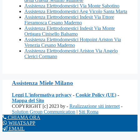
della Giletta Settimo Milanese
Assistenza Elettrodomestici Via Monte Sabotino
Assistenza Elettrodomestici Aeg Vicolo Santa Marta
Assistenza Elettrodomestici Indesit Via Ettore
Fieramosca Cesano Maderno
Assistenza Elettrodomestici Indesit Via Monte
Ortigara Cinisello Balsamo
Assistenza Elettrodomestici Hotpoint Ariston Via
Venezia Cesano Maderno
Assistenza Elettrodomestici Ariston Via Angelo
Clerici Cormano
Assistenza Miele Milano
Leggi L'informativa privacy
-
Cookie Policy (UE)
-
Mappa del Sito
COPYRIGHT [c] 2023 by -
Realizzazione siti internet
-
Solution Group Communication
|
Siti Roma
CHIAMA ORA
WHATSAPP
EMAIL