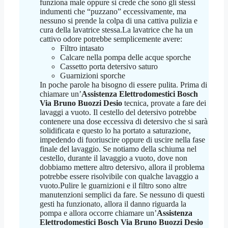
funziona male oppure si crede che sono gli stessi
indumenti che “puzzano” eccessivamente, ma
nessuno si prende la colpa di una cattiva pulizia e
cura della lavatrice stessa.La lavatrice che ha un
cattivo odore potrebbe semplicemente avere:
Filtro intasato
Calcare nella pompa delle acque sporche
Cassetto porta detersivo saturo
Guarnizioni sporche
In poche parole ha bisogno di essere pulita. Prima di
chiamare un’
Assistenza Elettrodomestici Bosch
Via Bruno Buozzi Desio
tecnica, provate a fare dei
lavaggi a vuoto. Il cestello del detersivo potrebbe
contenere una dose eccessiva di detersivo che si sarà
solidificata e questo lo ha portato a saturazione,
impedendo di fuoriuscire oppure di uscire nella fase
finale del lavaggio. Se notiamo della schiuma nel
cestello, durante il lavaggio a vuoto, dove non
dobbiamo mettere altro detersivo, allora il problema
potrebbe essere risolvibile con qualche lavaggio a
vuoto.Pulire le guarnizioni e il filtro sono altre
manutenzioni semplici da fare. Se nessuno di questi
gesti ha funzionato, allora il danno riguarda la
pompa e allora occorre chiamare un’
Assistenza
Elettrodomestici Bosch Via Bruno Buozzi Desio