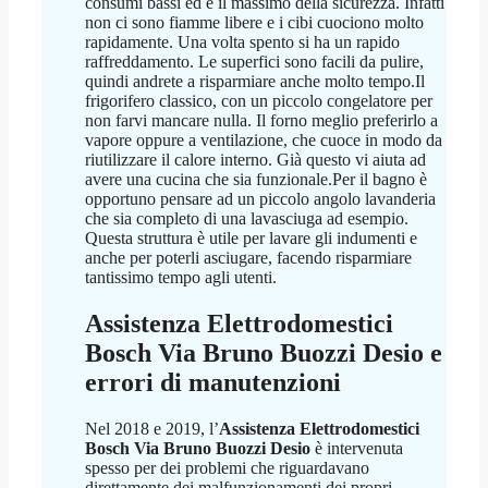
consumi bassi ed è il massimo della sicurezza. Infatti
non ci sono fiamme libere e i cibi cuociono molto
rapidamente. Una volta spento si ha un rapido
raffreddamento. Le superfici sono facili da pulire,
quindi andrete a risparmiare anche molto tempo.Il
frigorifero classico, con un piccolo congelatore per
non farvi mancare nulla. Il forno meglio preferirlo a
vapore oppure a ventilazione, che cuoce in modo da
riutilizzare il calore interno. Già questo vi aiuta ad
avere una cucina che sia funzionale.Per il bagno è
opportuno pensare ad un piccolo angolo lavanderia
che sia completo di una lavasciuga ad esempio.
Questa struttura è utile per lavare gli indumenti e
anche per poterli asciugare, facendo risparmiare
tantissimo tempo agli utenti.
Assistenza Elettrodomestici
Bosch Via Bruno Buozzi Desio
e
errori di manutenzioni
Nel 2018 e 2019, l’
Assistenza Elettrodomestici
Bosch Via Bruno Buozzi Desio
è intervenuta
spesso per dei problemi che riguardavano
direttamente dei malfunzionamenti dei propri