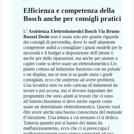
Efficienza e competenza della
Bosch anche per consigli pratici
L’
Assistenza Elettrodomestici Bosch Via Bruno
Buozzi Desio
non è usata solo per quanto riguarda
dei consigli di prevendita, dove lo staff altamente
competente andrà a consigliare i giusti modelli per le
necessità e il budget a disposizione dell’utente o
anche per delle riparazioni, ma anche per aiutare a
capire come si deve usare un elettrodomestico.Un
pianto cottura ad induzione funziona con un pulsate
e un display, ma se non si sa quale siano i gradi
consigliati, ecco che andremo ad avere problemi.
Una lavatrice non va solo caricata di indumenti da
lavare e poi accesa, ma si devono impostare dei
programmi che sono adatti ai tessuti che ci sono
all’interno.Insomma si deve anche sapere come
usare un determinato elettrodomestico. Questo vuol
dire avere anche una buona conoscenza del manuale
d’istruzione. Una lettura a cui nessuno ci si dedica.
Tuttavia quando poi si hanno dei danni da
malfunzionamento, ecco che ci si preoccupa.I
malfunzionamenti sono spesso rapportati ad una