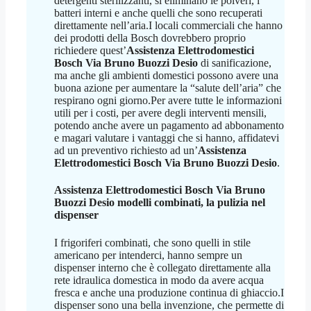
detergenti sterilizzanti, si eliminano le polveri, i
batteri interni e anche quelli che sono recuperati
direttamente nell’aria.I locali commerciali che hanno
dei prodotti della Bosch dovrebbero proprio
richiedere quest’
Assistenza Elettrodomestici
Bosch Via Bruno Buozzi Desio
di sanificazione,
ma anche gli ambienti domestici possono avere una
buona azione per aumentare la “salute dell’aria” che
respirano ogni giorno.Per avere tutte le informazioni
utili per i costi, per avere degli interventi mensili,
potendo anche avere un pagamento ad abbonamento
e magari valutare i vantaggi che si hanno, affidatevi
ad un preventivo richiesto ad un’
Assistenza
Elettrodomestici Bosch Via Bruno Buozzi Desio
.
Assistenza Elettrodomestici Bosch Via Bruno
Buozzi Desio
modelli combinati, la pulizia nel
dispenser
I frigoriferi combinati, che sono quelli in stile
americano per intenderci, hanno sempre un
dispenser interno che è collegato direttamente alla
rete idraulica domestica in modo da avere acqua
fresca e anche una produzione continua di ghiaccio.I
dispenser sono una bella invenzione, che permette di