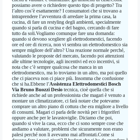
possiamo avere o richiedere questo tipo di progetto? Tra
l’altro cos’è esattamente? I consumatori che si trovano a
intraprendere l’avventura di arredare la prima casa, la
cucina, di fare un restyling degli ambienti, specialmente
quando si parla di cucina e del bagno, cercando di fare
tutto da soli.Vogliamo comunque fare una domanda:
quando si devono scegliere gli elettrodomestici, facendo
ore ed ore di ricerca, non vi sembra un elettrodomestico sia
sempre migliore dell’altro? Una reazione normale perché,
valutando le proposte del mercato, facendo poi attenzioni
alle ultime tecnologie, agli incentivi ed eco incentivi, si
nota che c’è sempre qualcosa che manca in un
elettrodomestico, ma lo troviamo in un altro, ma poi quello
che ci piaceva non ci piace più. Insomma che confusione
che si ha.Ebbene l’
Assistenza Elettrodomestici Bosch
Via Bruno Buozzi Desio
tecnica, cioè quella che si
richiede anche ad un professionista che magari è venuto a
montare un climatizzatore, ci farà notare che potevamo
comprare un altro piano di cottura che era migliore a livello
di consumi. Magari ci parla delle novità per i frigoriferi
oppure anche per le lavastoviglie. Diciamo che poi,
quando si vive la casa, ecco che ci sono sempre cose che
andiamo a valutare, problemi che sicuramente non erano
palesi perché non li avevamo mai affrontati.Come si