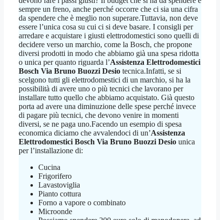
devono fare i passi giusti? Il budget che si ha da spendere è
sempre un freno, anche perché occorre che ci sia una cifra
da spendere che è meglio non superare.Tuttavia, non deve
essere l’unica cosa su cui ci si deve basare. I consigli per
arredare e acquistare i giusti elettrodomestici sono quelli di
decidere verso un marchio, come la Bosch, che propone
diversi prodotti in modo che abbiamo già una spesa ridotta
o unica per quanto riguarda l’
Assistenza Elettrodomestici
Bosch Via Bruno Buozzi Desio
tecnica.Infatti, se si
scelgono tutti gli elettrodomestici di un marchio, si ha la
possibilità di avere uno o più tecnici che lavorano per
installare tutto quello che abbiamo acquistato. Già questo
porta ad avere una diminuzione delle spese perché invece
di pagare più tecnici, che devono venire in momenti
diversi, se ne paga uno.Facendo un esempio di spesa
economica diciamo che avvalendoci di un’
Assistenza
Elettrodomestici Bosch Via Bruno Buozzi Desio
unica
per l’installazione di:
Cucina
Frigorifero
Lavastoviglia
Pianto cottura
Forno a vapore o combinato
Microonde