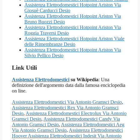
Assistenza Elettrodomestici Hotpoint Ariston Via
Giosuè Carducci Desio
Assistenza Elettrodomestici Hotpoint Ariston Via
Bruno Buozzi Desio
Assistenza Elettrodomestici Hotpoint Ariston Via
Roggia Traversi Desio
Assistenza Elettrodomestici Hotpoint Ariston Viale
delle Rimembranze Desio
Assistenza Elettrodomestici Hotpoint Ariston Via
Silvio Pellico Desio
Link Utili
Assistenza Elettrodomestici
su Wikipedia
: Una
definizione dell'argomento data dalla famosa enciclopedia
on line.
Assistenza Elettrodomestici Via Antonio Gramsci Desio
,
Assistenza Elettrodomestici Rex Via Antonio Gramsci
Desio
,
Assistenza Elettrodomestici Electrolux Via Antonio
Gramsci Desio
,
Assistenza Elettrodomestici Candy Via
Antonio Gramsci Desio
,
Assistenza Elettrodomestici Aeg
Via Antonio Gramsci Desio
,
Assistenza Elettrodomestici
Hoover Assistenza Elettrodomestici Indesit Via Antonio