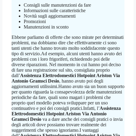
Consigli sulle manutenzioni da fare
Informazioni sulle caratteristiche
Novità sugli aggiornamenti
Promozioni
Manutenzioni in sconto
Ebbene parliamo di offerte che sono mirate per determinati
problemi, ma dobbiamo dire che effettivamente ci sono
tanti utenti che hanno trovato molto soddisfacente questo
tipo di servizio.Ad esempio, alcuni utenti hanno avuto dei
problemi con i loro frigoriferi, richiedendo poi delle
diverse riparazioni. Nel momento in cui hanno poi deciso
di fare una registrazione sul sito, consigliata proprio
dall’
Assistenza Elettrodomestici Hotpoint Ariston Via
Antonio Gramsci Desio
, hanno avuto poi degli
aggiornamenti utilissimi.Hanno avuto sia un buon supporto
per quanto riguarda la consapevolezza delle manutenzioni
periodiche da fare, quali sono magari i problemi che
proprio quel modello poteva sviluppare per un uso
continuativo e poi dei consigli pratici.Infatti, l’
Assistenza
Elettrodomestici Hotpoint Ariston Via Antonio
Gramsci Desio
va a dare anche dei consigli pratici o invia
degli articoli dove possiamo trovare realmente dei
suggerimenti che spesso ignoriamo.I vantaggi
dell’
Assistenza Elettrodomestici Hotpoint Ariston Via