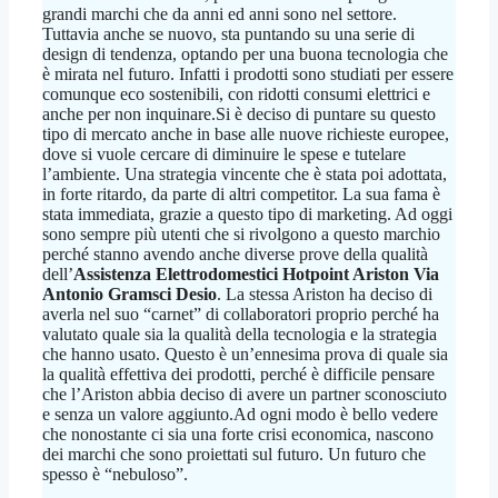
grandi marchi che da anni ed anni sono nel settore.
Tuttavia anche se nuovo, sta puntando su una serie di
design di tendenza, optando per una buona tecnologia che
è mirata nel futuro. Infatti i prodotti sono studiati per essere
comunque eco sostenibili, con ridotti consumi elettrici e
anche per non inquinare.Si è deciso di puntare su questo
tipo di mercato anche in base alle nuove richieste europee,
dove si vuole cercare di diminuire le spese e tutelare
l’ambiente. Una strategia vincente che è stata poi adottata,
in forte ritardo, da parte di altri competitor. La sua fama è
stata immediata, grazie a questo tipo di marketing. Ad oggi
sono sempre più utenti che si rivolgono a questo marchio
perché stanno avendo anche diverse prove della qualità
dell’
Assistenza Elettrodomestici Hotpoint Ariston Via
Antonio Gramsci Desio
. La stessa Ariston ha deciso di
averla nel suo “carnet” di collaboratori proprio perché ha
valutato quale sia la qualità della tecnologia e la strategia
che hanno usato. Questo è un’ennesima prova di quale sia
la qualità effettiva dei prodotti, perché è difficile pensare
che l’Ariston abbia deciso di avere un partner sconosciuto
e senza un valore aggiunto.Ad ogni modo è bello vedere
che nonostante ci sia una forte crisi economica, nascono
dei marchi che sono proiettati sul futuro. Un futuro che
spesso è “nebuloso”.