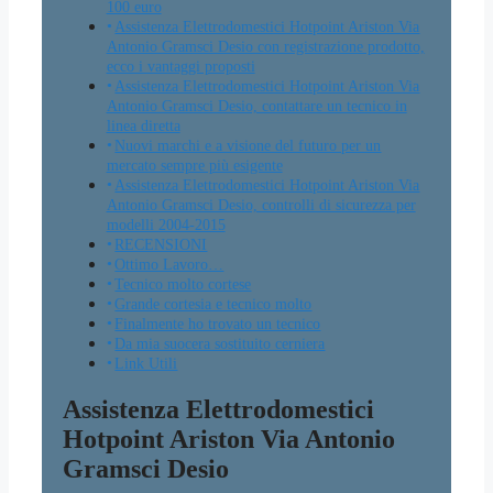
100 euro
Assistenza Elettrodomestici Hotpoint Ariston Via
Antonio Gramsci Desio con registrazione prodotto,
ecco i vantaggi proposti
Assistenza Elettrodomestici Hotpoint Ariston Via
Antonio Gramsci Desio, contattare un tecnico in
linea diretta
Nuovi marchi e a visione del futuro per un
mercato sempre più esigente
Assistenza Elettrodomestici Hotpoint Ariston Via
Antonio Gramsci Desio, controlli di sicurezza per
modelli 2004-2015
RECENSIONI
Ottimo Lavoro…
Tecnico molto cortese
Grande cortesia e tecnico molto
Finalmente ho trovato un tecnico
Da mia suocera sostituito cerniera
Link Utili
Assistenza Elettrodomestici
Hotpoint Ariston Via Antonio
Gramsci Desio