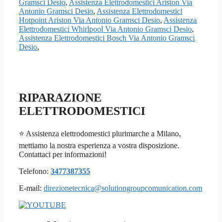
Gramsci Desio
,
Assistenza Elettrodomestici Ariston Via
Antonio Gramsci Desio
,
Assistenza Elettrodomestici
Hotpoint Ariston Via Antonio Gramsci Desio
,
Assistenza
Elettrodomestici Whirlpool Via Antonio Gramsci Desio
,
Assistenza Elettrodomestici Bosch Via Antonio Gramsci
Desio
,
RIPARAZIONE
ELETTRODOMESTICI
⭐ Assistenza elettrodomestici plurimarche a Milano,
mettiamo la nostra esperienza a vostra disposizione.
Contattaci per informazioni!
Telefono:
3477387355
E-mail:
direzionetecnica@solutiongroupcomunication.com