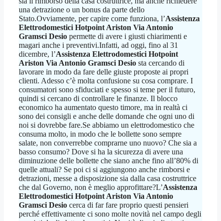
sia il rimborso della casa costruttrice, ma anche richiedere
una detrazione o un bonus da parte dello
Stato.Ovviamente, per capire come funziona, l’
Assistenza
Elettrodomestici Hotpoint Ariston Via Antonio
Gramsci Desio
permette di avere i giusti chiarimenti e
magari anche i preventivi.Infatti, ad oggi, fino al 31
dicembre, l’
Assistenza Elettrodomestici Hotpoint
Ariston Via Antonio Gramsci Desio
sta cercando di
lavorare in modo da fare delle giuste proposte ai propri
clienti. Adesso c’è molta confusione su cosa comprare. I
consumatori sono sfiduciati e spesso si teme per il futuro,
quindi si cercano di controllare le finanze. Il blocco
economico ha aumentato questo timore, ma in realtà ci
sono dei consigli e anche delle domande che ogni uno di
noi si dovrebbe fare.Se abbiamo un elettrodomestico che
consuma molto, in modo che le bollette sono sempre
salate, non converrebbe comprarne uno nuovo? Che sia a
basso consumo? Dove si ha la sicurezza di avere una
diminuzione delle bollette che siano anche fino all’80% di
quelle attuali? Se poi ci si aggiungono anche rimborsi e
detrazioni, messe a disposizione sia dalla casa costruttrice
che dal Governo, non è meglio approfittare?L’
Assistenza
Elettrodomestici Hotpoint Ariston Via Antonio
Gramsci Desio
cerca di far fare proprio questi pensieri
perché effettivamente ci sono molte novità nel campo degli