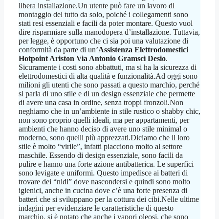
libera installazione.Un utente può fare un lavoro di
montaggio del tutto da solo, poiché i collegamenti sono
stati resi essenziali e facili da poter montare. Questo vuol
dire risparmiare sulla manodopera d’installazione. Tuttavia,
per legge, è opportuno che ci sia poi una valutazione di
conformità da parte di un’
Assistenza Elettrodomestici
Hotpoint Ariston Via Antonio Gramsci Desio
.
Sicuramente i costi sono abbattuti, ma si ha la sicurezza di
elettrodomestici di alta qualità e funzionalità.Ad oggi sono
milioni gli utenti che sono passati a questo marchio, perché
si parla di uno stile e di un design essenziale che permette
di avere una casa in ordine, senza troppi fronzoli.Non
neghiamo che in un’ambiente in stile rustico o shabby chic,
non sono proprio quelli ideali, ma per appartamenti, per
ambienti che hanno deciso di avere uno stile minimal o
moderno, sono quelli più apprezzati.Diciamo che il loro
stile è molto “virile”, infatti piacciono molto al settore
maschile. Essendo di design essenziale, sono facili da
pulire e hanno una forte azione antibatterica. Le superfici
sono levigate e uniformi. Questo impedisce ai batteri di
trovare dei “nidi” dove nascondersi e quindi sono molto
igienici, anche in cucina dove c’è una forte presenza di
batteri che si sviluppano per la cottura dei cibi.Nelle ultime
indagini per evidenziare le caratteristiche di questo
marchio, si è notato che anche i vapori oleosi, che sono