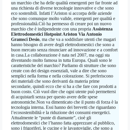
un marchio che ha delle qualità emergenti per far fronte ad
una richiesta di diverse tecnologie innovative e che sono
eco sostenibili. Infatti l’Ariston si accorpa delle aziende
che sono comunque molto valide, emergenti per qualità e
professionalità.Ciò ha permesso di creare poi un nuovo
marchio che è indipendente con una propria
Assistenza
Elettrodomestici Hotpoint Ariston Via Antonio
Gramsci Desio
, ma che va a soddisfare utenti che magari
hanno bisogno di avere degli elettrodomestici che sono a
buon mercato senza rinunciare ad innovazione e a comfort
in casa.La collaborazione è nata nel 2007, ma oggi sta
diventando molto famosa in tutta Europa. Quali sono le
caratteristiche del marchio? Parliamo di strutture che sono
create con dei design essenziali, vale a dire che sono
semplici nella forma e nella colorazione. Si preferiscono
dei materiali che sono derivanti da materia prime
secondarie, quindi ecco che si ha a che fare con prodotti a
buon costo. Ciò vuol dire che ogni utente può permettersi
di acquistarli senza per questo avere delle spese
astronomiche.Non va dimenticato che il punto di forza è la
tecnologia interna. Essi hanno dei brevetti che riguardano
l’ecosostenibilità e la riduzione dei consumi energetici.
Attualmente le “punte di diamante”, cioè gli
elettrodomestici che l’hanno fatta apprezzare al pubblico,
sono i frigoriferi, le cucine e le lavastoviglie, che sono a