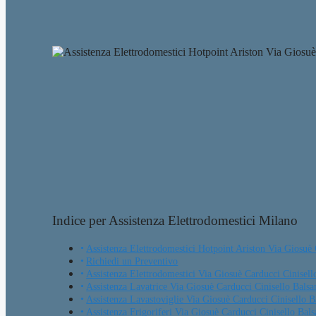
Indice per Assistenza Elettrodomestici Milano
Assistenza Elettrodomestici Hotpoint Ariston Via Giosuè
Richiedi un Preventivo
Assistenza Elettrodomestici Via Giosuè Carducci Cinisel
Assistenza Lavatrice Via Giosuè Carducci Cinisello Bals
Assistenza Lavastoviglie Via Giosuè Carducci Cinisello 
Assistenza Frigoriferi Via Giosuè Carducci Cinisello Bal