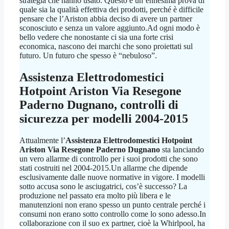
strategia che hanno usato. Questo è un’ennesima prova di
quale sia la qualità effettiva dei prodotti, perché è difficile
pensare che l’Ariston abbia deciso di avere un partner
sconosciuto e senza un valore aggiunto.Ad ogni modo è
bello vedere che nonostante ci sia una forte crisi
economica, nascono dei marchi che sono proiettati sul
futuro. Un futuro che spesso è “nebuloso”.
Assistenza Elettrodomestici
Hotpoint Ariston Via Resegone
Paderno Dugnano
, controlli di
sicurezza per modelli 2004-2015
Attualmente l’
Assistenza Elettrodomestici Hotpoint
Ariston Via Resegone Paderno Dugnano
sta lanciando
un vero allarme di controllo per i suoi prodotti che sono
stati costruiti nel 2004-2015.Un allarme che dipende
esclusivamente dalle nuove normative in vigore. I modelli
sotto accusa sono le asciugatrici, cos’è successo? La
produzione nel passato era molto più libera e le
manutenzioni non erano spesso un punto centrale perché i
consumi non erano sotto controllo come lo sono adesso.In
collaborazione con il suo ex partner, cioè la Whirlpool, ha