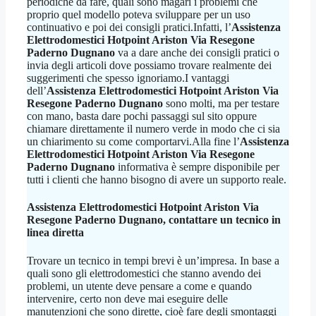
periodiche da fare, quali sono magari i problemi che
proprio quel modello poteva sviluppare per un uso
continuativo e poi dei consigli pratici.Infatti, l’
Assistenza
Elettrodomestici Hotpoint Ariston Via Resegone
Paderno Dugnano
va a dare anche dei consigli pratici o
invia degli articoli dove possiamo trovare realmente dei
suggerimenti che spesso ignoriamo.I vantaggi
dell’
Assistenza Elettrodomestici Hotpoint Ariston Via
Resegone Paderno Dugnano
sono molti, ma per testare
con mano, basta dare pochi passaggi sul sito oppure
chiamare direttamente il numero verde in modo che ci sia
un chiarimento su come comportarvi.Alla fine l’
Assistenza
Elettrodomestici Hotpoint Ariston Via Resegone
Paderno Dugnano
informativa è sempre disponibile per
tutti i clienti che hanno bisogno di avere un supporto reale.
Assistenza Elettrodomestici Hotpoint Ariston Via
Resegone Paderno Dugnano
, contattare un tecnico in
linea diretta
Trovare un tecnico in tempi brevi è un’impresa. In base a
quali sono gli elettrodomestici che stanno avendo dei
problemi, un utente deve pensare a come e quando
intervenire, certo non deve mai eseguire delle
manutenzioni che sono dirette, cioè fare degli smontaggi