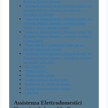
Resegone Paderno Dugnano
Assistenza Elettrodomestici Hotpoint Ariston Via
Resegone Paderno Dugnano con rimborso
immediato di 100 euro
Assistenza Elettrodomestici Hotpoint Ariston Via
Resegone Paderno Dugnano con registrazione
prodotto, ecco i vantaggi proposti
Assistenza Elettrodomestici Hotpoint Ariston Via
Resegone Paderno Dugnano, contattare un tecnico
in linea diretta
Nuovi marchi e a visione del futuro per un
mercato sempre più esigente
Assistenza Elettrodomestici Hotpoint Ariston Via
Resegone Paderno Dugnano, controlli di sicurezza
per modelli 2004-2015
RECENSIONI
Ottimo Lavoro…
Tecnico molto cortese
Grande cortesia e tecnico molto
Finalmente ho trovato un tecnico
Da mia suocera sostituito cerniera
Link Utili
Assistenza Elettrodomestici