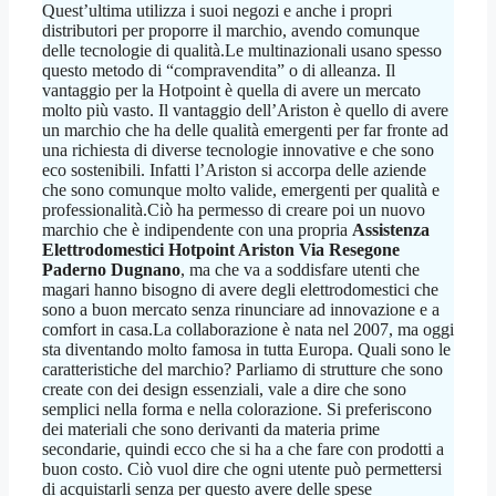
Quest’ultima utilizza i suoi negozi e anche i propri
distributori per proporre il marchio, avendo comunque
delle tecnologie di qualità.Le multinazionali usano spesso
questo metodo di “compravendita” o di alleanza. Il
vantaggio per la Hotpoint è quella di avere un mercato
molto più vasto. Il vantaggio dell’Ariston è quello di avere
un marchio che ha delle qualità emergenti per far fronte ad
una richiesta di diverse tecnologie innovative e che sono
eco sostenibili. Infatti l’Ariston si accorpa delle aziende
che sono comunque molto valide, emergenti per qualità e
professionalità.Ciò ha permesso di creare poi un nuovo
marchio che è indipendente con una propria
Assistenza
Elettrodomestici Hotpoint Ariston Via Resegone
Paderno Dugnano
, ma che va a soddisfare utenti che
magari hanno bisogno di avere degli elettrodomestici che
sono a buon mercato senza rinunciare ad innovazione e a
comfort in casa.La collaborazione è nata nel 2007, ma oggi
sta diventando molto famosa in tutta Europa. Quali sono le
caratteristiche del marchio? Parliamo di strutture che sono
create con dei design essenziali, vale a dire che sono
semplici nella forma e nella colorazione. Si preferiscono
dei materiali che sono derivanti da materia prime
secondarie, quindi ecco che si ha a che fare con prodotti a
buon costo. Ciò vuol dire che ogni utente può permettersi
di acquistarli senza per questo avere delle spese