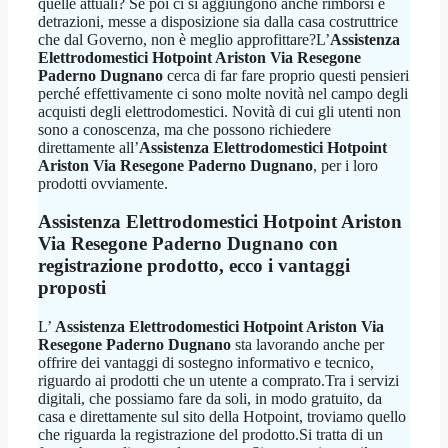
quelle attuali? Se poi ci si aggiungono anche rimborsi e
detrazioni, messe a disposizione sia dalla casa costruttrice
che dal Governo, non è meglio approfittare?L’
Assistenza
Elettrodomestici Hotpoint Ariston Via Resegone
Paderno Dugnano
cerca di far fare proprio questi pensieri
perché effettivamente ci sono molte novità nel campo degli
acquisti degli elettrodomestici. Novità di cui gli utenti non
sono a conoscenza, ma che possono richiedere
direttamente all’
Assistenza Elettrodomestici Hotpoint
Ariston Via Resegone Paderno Dugnano
, per i loro
prodotti ovviamente.
Assistenza Elettrodomestici Hotpoint Ariston
Via Resegone Paderno Dugnano
con
registrazione prodotto, ecco i vantaggi
proposti
L’
Assistenza Elettrodomestici Hotpoint Ariston Via
Resegone Paderno Dugnano
sta lavorando anche per
offrire dei vantaggi di sostegno informativo e tecnico,
riguardo ai prodotti che un utente a comprato.Tra i servizi
digitali, che possiamo fare da soli, in modo gratuito, da
casa e direttamente sul sito della Hotpoint, troviamo quello
che riguarda la registrazione del prodotto.Si tratta di un