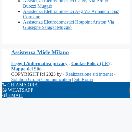
Assistenza Elettrodomestici Candy Via Bruno
Buozzi Muggiò
Assistenza Elettrodomestici Aeg Via Armando Diaz
Cormano
Assistenza Elettrodomestici Hotpoint Ariston Via
Giuseppe Saragat Muggiò
Assistenza Miele Milano
Leggi L'informativa privacy
-
Cookie Policy (UE)
-
Mappa del Sito
COPYRIGHT [c] 2023 by -
Realizzazione siti internet
-
Solution Group Communication
|
Siti Roma
CHIAMA ORA
WHATSAPP
EMAIL