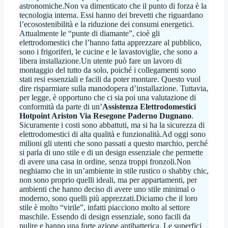
astronomiche.Non va dimenticato che il punto di forza è la
tecnologia interna. Essi hanno dei brevetti che riguardano
l’ecosostenibilità e la riduzione dei consumi energetici.
Attualmente le “punte di diamante”, cioè gli
elettrodomestici che l’hanno fatta apprezzare al pubblico,
sono i frigoriferi, le cucine e le lavastoviglie, che sono a
libera installazione.Un utente può fare un lavoro di
montaggio del tutto da solo, poiché i collegamenti sono
stati resi essenziali e facili da poter montare. Questo vuol
dire risparmiare sulla manodopera d’installazione. Tuttavia,
per legge, è opportuno che ci sia poi una valutazione di
conformità da parte di un’
Assistenza Elettrodomestici
Hotpoint Ariston Via Resegone Paderno Dugnano
.
Sicuramente i costi sono abbattuti, ma si ha la sicurezza di
elettrodomestici di alta qualità e funzionalità.Ad oggi sono
milioni gli utenti che sono passati a questo marchio, perché
si parla di uno stile e di un design essenziale che permette
di avere una casa in ordine, senza troppi fronzoli.Non
neghiamo che in un’ambiente in stile rustico o shabby chic,
non sono proprio quelli ideali, ma per appartamenti, per
ambienti che hanno deciso di avere uno stile minimal o
moderno, sono quelli più apprezzati.Diciamo che il loro
stile è molto “virile”, infatti piacciono molto al settore
maschile. Essendo di design essenziale, sono facili da
pulire e hanno una forte azione antibatterica. Le superfici