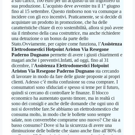
a suo carico, 100 euro per un acquisto di un frigorifero di
sua produzione. L’acquisto deve avvenire tra il 1° giugno
fino al 15 settembre. Questo rimborso non va comunque a
incidere con gli eco incentivi. Praticamente, se si decide di
acquistare un prodotto in promozione, che ha delle
caratteristiche chiare di eco sostenibilità, allora si può avere
sia il rimborso della casa costruttrice, ma anche richiedere
una detrazione o un bonus da parte dello
Stato.Ovviamente, per capire come funziona, l’
Assistenza
Elettrodomestici Hotpoint Ariston Via Resegone
Paderno Dugnano
permette di avere i giusti chiarimenti e
magari anche i preventivi.Infatti, ad oggi, fino al 31
dicembre, l’
Assistenza Elettrodomestici Hotpoint
Ariston Via Resegone Paderno Dugnano
sta cercando
di lavorare in modo da fare delle giuste proposte ai propri
clienti. Adesso c’è molta confusione su cosa comprare. I
consumatori sono sfiduciati e spesso si teme per il futuro,
quindi si cercano di controllare le finanze. Il blocco
economico ha aumentato questo timore, ma in realtà ci
sono dei consigli e anche delle domande che ogni uno di
noi si dovrebbe fare.Se abbiamo un elettrodomestico che
consuma molto, in modo che le bollette sono sempre
salate, non converrebbe comprarne uno nuovo? Che sia a
basso consumo? Dove si ha la sicurezza di avere una
diminuzione delle bollette che siano anche fino all’80% di