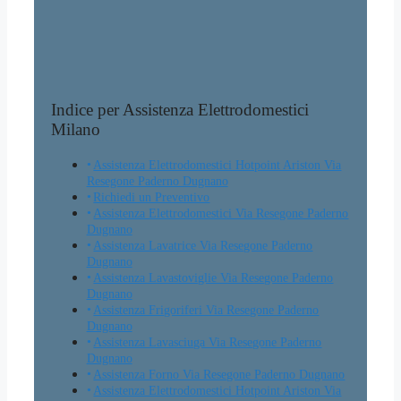
Indice per Assistenza Elettrodomestici
Milano
Assistenza Elettrodomestici Hotpoint Ariston Via
Resegone Paderno Dugnano
Richiedi un Preventivo
Assistenza Elettrodomestici Via Resegone Paderno
Dugnano
Assistenza Lavatrice Via Resegone Paderno
Dugnano
Assistenza Lavastoviglie Via Resegone Paderno
Dugnano
Assistenza Frigoriferi Via Resegone Paderno
Dugnano
Assistenza Lavasciuga Via Resegone Paderno
Dugnano
Assistenza Forno Via Resegone Paderno Dugnano
Assistenza Elettrodomestici Hotpoint Ariston Via