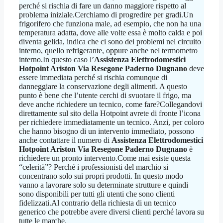
perché si rischia di fare un danno maggiore rispetto al
problema iniziale.Cerchiamo di progredire per gradi.Un
frigorifero che funziona male, ad esempio, che non ha una
temperatura adatta, dove alle volte essa è molto calda e poi
diventa gelida, indica che ci sono dei problemi nel circuito
interno, quello refrigerante, oppure anche nel termometro
interno.In questo caso l’
Assistenza Elettrodomestici
Hotpoint Ariston Via Resegone Paderno Dugnano
deve
essere immediata perché si rischia comunque di
danneggiare la conservazione degli alimenti. A questo
punto è bene che l’utente cerchi di svuotare il frigo, ma
deve anche richiedere un tecnico, come fare?Collegandovi
direttamente sul sito della Hotpoint avrete di fronte l’icona
per richiedere immediatamente un tecnico. Anzi, per coloro
che hanno bisogno di un intervento immediato, possono
anche contattare il numero di
Assistenza Elettrodomestici
Hotpoint Ariston Via Resegone Paderno Dugnano
è
richiedere un pronto intervento.Come mai esiste questa
“celerità”? Perché i professionisti del marchio si
concentrano solo sui propri prodotti. In questo modo
vanno a lavorare solo su determinate strutture e quindi
sono disponibili per tutti gli utenti che sono clienti
fidelizzati.Al contrario della richiesta di un tecnico
generico che potrebbe avere diversi clienti perché lavora su
tutte le marche.