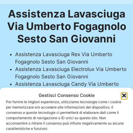
Assistenza Lavasciuga
Via Umberto Fogagnolo
Sesto San Giovanni
Assistenza Lavasciuga Rex Via Umberto
Fogagnolo Sesto San Giovanni
Assistenza Lavasciuga Electrolux Via Umberto
Fogagnolo Sesto San Giovanni
Assistenza Lavasciuga Candy Via Umberto
Fogagnolo Sesto San Giovanni
Gestisci Consenso Cookie
Assistenza Lavasciuga Aeg Via Umberto
Per fornire le migliori esperienze, utilizziamo tecnologie come i cookie
Fogagnolo Sesto San Giovanni
per memorizzare e/o accedere alle informazioni del dispositivo. Il
consenso a queste tecnologie ci permetterà di elaborare dati come il
Assistenza Lavasciuga Hoover Via Umberto
comportamento di navigazione o ID unici su questo sito. Non
Fogagnolo Sesto San Giovanni
acconsentire o ritirare il consenso può influire negativamente su alcune
caratteristiche e funzioni.