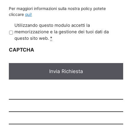
Per maggiori informazioni sulla nostra policy potete
cliccare
qui!
P
Utilizzando questo modulo accetti la
r
memorizzazione e la gestione dei tuoi dati da
i
questo sito web.
*
v
CAPTCHA
a
c
y
*