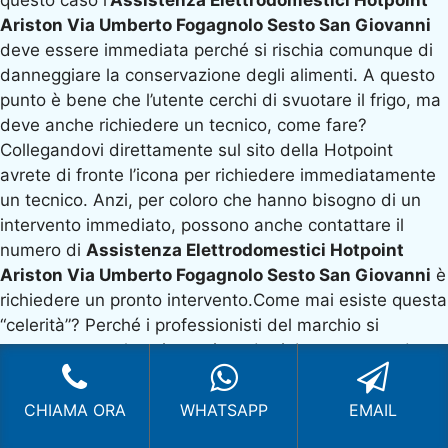
Ariston Via Umberto Fogagnolo Sesto San Giovanni
deve essere immediata perché si rischia comunque di
danneggiare la conservazione degli alimenti. A questo
punto è bene che l’utente cerchi di svuotare il frigo, ma
deve anche richiedere un tecnico, come fare?
Collegandovi direttamente sul sito della Hotpoint
avrete di fronte l’icona per richiedere immediatamente
un tecnico. Anzi, per coloro che hanno bisogno di un
intervento immediato, possono anche contattare il
numero di
Assistenza Elettrodomestici Hotpoint
Ariston Via Umberto Fogagnolo Sesto San Giovanni
è
richiedere un pronto intervento.Come mai esiste questa
“celerità”? Perché i professionisti del marchio si
concentrano solo sui propri prodotti. In questo modo
vanno a lavorare solo su determinate strutture e quindi
sono disponibili per tutti gli utenti che sono clienti
CHIAMA ORA
WHATSAPP
EMAIL
fidelizzati.Al contrario della richiesta di un tecnico