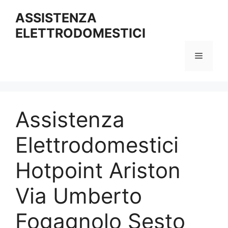
Vai
ASSISTENZA
al
ELETTRODOMESTICI
contenuto
Menu
Assistenza
Elettrodomestici
Hotpoint Ariston
Via Umberto
Fogagnolo Sesto