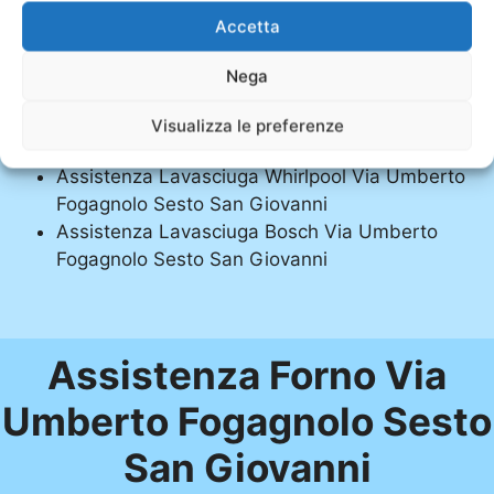
Assistenza Lavasciuga Indesit Via Umberto
Accetta
Fogagnolo Sesto San Giovanni
Assistenza Lavasciuga Ariston Via Umberto
Nega
Fogagnolo Sesto San Giovanni
Assistenza Lavasciuga Hotpoint Ariston Via
Visualizza le preferenze
Umberto Fogagnolo Sesto San Giovanni
Assistenza Lavasciuga Whirlpool Via Umberto
Fogagnolo Sesto San Giovanni
Assistenza Lavasciuga Bosch Via Umberto
Fogagnolo Sesto San Giovanni
Assistenza Forno Via
Umberto Fogagnolo Sesto
San Giovanni