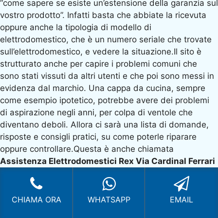
“come sapere se esiste un’estensione della garanzia sul
vostro prodotto”. Infatti basta che abbiate la ricevuta
oppure anche la tipologia di modello di
elettrodomestico, che è un numero seriale che trovate
sull’elettrodomestico, e vedere la situazione.Il sito è
strutturato anche per capire i problemi comuni che
sono stati vissuti da altri utenti e che poi sono messi in
evidenza dal marchio. Una cappa da cucina, sempre
come esempio ipotetico, potrebbe avere dei problemi
di aspirazione negli anni, per colpa di ventole che
diventano deboli. Allora ci sarà una lista di domande,
risposte e consigli pratici, su come poterle riparare
oppure controllare.Questa è anche chiamata
Assistenza Elettrodomestici Rex Via Cardinal Ferrari
Sesto San Giovanni
passiva, nel senso che l’utente è
diretto verso determinate soluzioni di diversi problemi,
ma senza contattare un tecnico direttamente.
CHIAMA ORA
WHATSAPP
EMAIL
Elettrodomestici Rex,