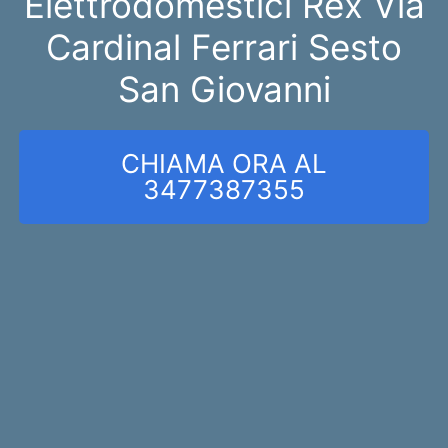
Elettrodomestici Rex Via
Cardinal Ferrari Sesto
San Giovanni
CHIAMA ORA AL
3477387355