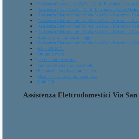
Assistenza Lavasciuga Via San Carlo Borromeo Cesano 
Assistenza Forno Via San Carlo Borromeo Cesano Mader
Assistenza Elettrodomestici Via San Carlo Borromeo Ce
Assistenza Elettrodomestici Via San Carlo Borromeo Cesa
Assistenza Elettrodomestici Via San Carlo Borromeo Cesa
Assistenza Elettrodomestici Via San Carlo Borromeo Ce
Scaldabagni, utili ancora oggi?
Assistenza Elettrodomestici Via San Carlo Borromeo Cesa
RECENSIONI
Ottimo Lavoro…
Tecnico molto cortese
Grande cortesia e tecnico molto
Finalmente ho trovato un tecnico
Da mia suocera sostituito cerniera
Link Utili
Assistenza Elettrodomestici Via S