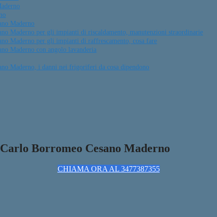
Maderno
no
sano Maderno
no Maderno per gli impianti di riscaldamento, manutenzioni straordinarie
no Maderno per gli impianti di raffrescamento, cosa fare
sano Maderno con angolo lavanderia
no Maderno, i danni nei frigoriferi da cosa dipendono
an Carlo Borromeo Cesano Maderno
CHIAMA ORA AL 3477387355