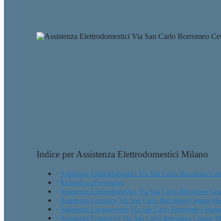
Indice per Assistenza Elettrodomestici Milano
Assistenza Elettrodomestici Via San Carlo Borromeo Ce
Richiedi un Preventivo
Assistenza Elettrodomestici Via San Carlo Borromeo Ce
Assistenza Lavatrice Via San Carlo Borromeo Cesano M
Assistenza Lavastoviglie Via San Carlo Borromeo Cesan
Assistenza Frigoriferi Via San Carlo Borromeo Cesano 