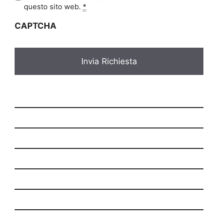
i
questo sito web.
*
v
CAPTCHA
a
c
y
*