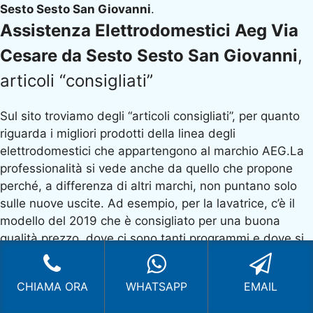
Sesto Sesto San Giovanni
.
Assistenza Elettrodomestici Aeg Via
Cesare da Sesto Sesto San Giovanni
,
articoli “consigliati”
Sul sito troviamo degli “articoli consigliati”, per quanto
riguarda i migliori prodotti della linea degli
elettrodomestici che appartengono al marchio AEG.La
professionalità si vede anche da quello che propone
perché, a differenza di altri marchi, non puntano solo
sulle nuove uscite. Ad esempio, per la lavatrice, c’è il
modello del 2019 che è consigliato per una buona
qualità prezzo, dove ci sono tanti programmi e dove si
ha un consumo molto basso. I modelli di quest’anno
hanno dei programmi aggiunti che sono utili per
CHIAMA ORA
WHATSAPP
EMAIL
determinati utenti, ma che comunque non soddisfano
la maggioranza dei consumatori perché magari non li