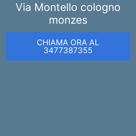
Via Montello cologno
monzes
CHIAMA ORA AL
3477387355