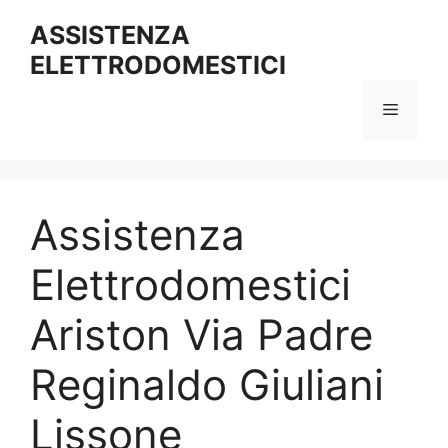
Vai
ASSISTENZA
al
ELETTRODOMESTICI
contenuto
Menu
Assistenza
Elettrodomestici
Ariston Via Padre
Reginaldo Giuliani
Lissone