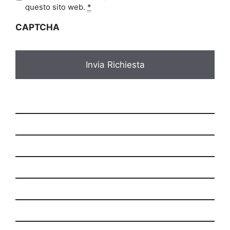
i
questo sito web.
*
v
CAPTCHA
a
c
y
*