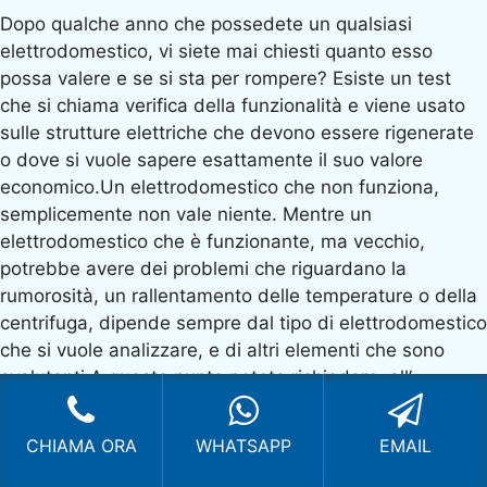
Dopo qualche anno che possedete un qualsiasi
elettrodomestico, vi siete mai chiesti quanto esso
possa valere e se si sta per rompere? Esiste un test
che si chiama verifica della funzionalità e viene usato
sulle strutture elettriche che devono essere rigenerate
o dove si vuole sapere esattamente il suo valore
economico.Un elettrodomestico che non funziona,
semplicemente non vale niente. Mentre un
elettrodomestico che è funzionante, ma vecchio,
potrebbe avere dei problemi che riguardano la
rumorosità, un rallentamento delle temperature o della
centrifuga, dipende sempre dal tipo di elettrodomestico
che si vuole analizzare, e di altri elementi che sono
svalutanti.A questo punto potete richiedere, all’
Assistenza Elettrodomestici Ariston Via Padre
Reginaldo Giuliani Lissone
, una verifica di funzionalità
CHIAMA ORA
WHATSAPP
EMAIL
in previsione di una vendita del vostro elettrodomestico
oppure anche di una decisione di rigenerarlo in modo