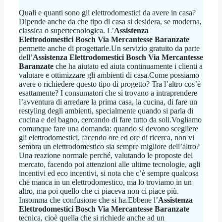
Quali e quanti sono gli elettrodomestici da avere in casa?
Dipende anche da che tipo di casa si desidera, se moderna,
classica o supertecnologica. L’
Assistenza
Elettrodomestici Bosch Via Mercantesse Baranzate
permette anche di progettarle.Un servizio gratuito da parte
dell’
Assistenza Elettrodomestici Bosch Via Mercantesse
Baranzate
che ha aiutato ed aiuta continuamente i clienti a
valutare e ottimizzare gli ambienti di casa.Come possiamo
avere o richiedere questo tipo di progetto? Tra l’altro cos’è
esattamente? I consumatori che si trovano a intraprendere
l’avventura di arredare la prima casa, la cucina, di fare un
restyling degli ambienti, specialmente quando si parla di
cucina e del bagno, cercando di fare tutto da soli.Vogliamo
comunque fare una domanda: quando si devono scegliere
gli elettrodomestici, facendo ore ed ore di ricerca, non vi
sembra un elettrodomestico sia sempre migliore dell’altro?
Una reazione normale perché, valutando le proposte del
mercato, facendo poi attenzioni alle ultime tecnologie, agli
incentivi ed eco incentivi, si nota che c’è sempre qualcosa
che manca in un elettrodomestico, ma lo troviamo in un
altro, ma poi quello che ci piaceva non ci piace più.
Insomma che confusione che si ha.Ebbene l’
Assistenza
Elettrodomestici Bosch Via Mercantesse Baranzate
tecnica, cioè quella che si richiede anche ad un