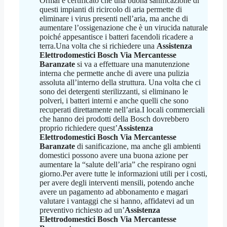
Ormai è certificato che una buona sanificazione di
questi impianti di ricircolo di aria permette di
eliminare i virus presenti nell’aria, ma anche di
aumentare l’ossigenazione che è un virucida naturale
poiché appesantisce i batteri facendoli ricadere a
terra.Una volta che si richiedere una
Assistenza
Elettrodomestici Bosch Via Mercantesse
Baranzate
si va a effettuare una manutenzione
interna che permette anche di avere una pulizia
assoluta all’interno della struttura. Una volta che ci
sono dei detergenti sterilizzanti, si eliminano le
polveri, i batteri interni e anche quelli che sono
recuperati direttamente nell’aria.I locali commerciali
che hanno dei prodotti della Bosch dovrebbero
proprio richiedere quest’
Assistenza
Elettrodomestici Bosch Via Mercantesse
Baranzate
di sanificazione, ma anche gli ambienti
domestici possono avere una buona azione per
aumentare la “salute dell’aria” che respirano ogni
giorno.Per avere tutte le informazioni utili per i costi,
per avere degli interventi mensili, potendo anche
avere un pagamento ad abbonamento e magari
valutare i vantaggi che si hanno, affidatevi ad un
preventivo richiesto ad un’
Assistenza
Elettrodomestici Bosch Via Mercantesse