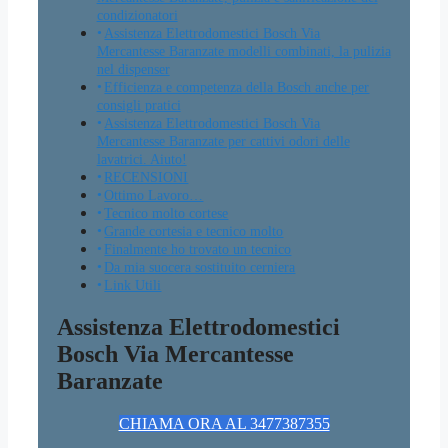
condizionatori
Assistenza Elettrodomestici Bosch Via
Mercantesse Baranzate modelli combinati, la pulizia
nel dispenser
Efficienza e competenza della Bosch anche per
consigli pratici
Assistenza Elettrodomestici Bosch Via
Mercantesse Baranzate per cattivi odori delle
lavatrici. Aiuto!
RECENSIONI
Ottimo Lavoro…
Tecnico molto cortese
Grande cortesia e tecnico molto
Finalmente ho trovato un tecnico
Da mia suocera sostituito cerniera
Link Utili
Assistenza Elettrodomestici
Bosch Via Mercantesse
Baranzate
CHIAMA ORA AL 3477387355