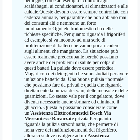
per legge, come ad esempio i controlli agli
scaldabagni, ai condizionatori, ai climatizzatori e alle
caldaie.Queste devono essere sempre controllate con
cadenza annuale, per garantire che non abbiano mai
dei consumi alti e nemmeno un forte
inquinamento.Ogni elettrodomestico ha delle
richieste specifiche. Per quanto riguarda i frigoriferi
ad esempio, si va incontro ad una serie di
proliferazione di batteri che vanno poi a ricadere
sugli alimenti che mangiamo. La situazione può
essere realmente preoccupante perché possiamo
avere anche dei problemi di salute per colpa di
questi batteri.La pulizia deve essere periodica.
Magari con dei detergenti che sono studiati per avere
un’azione battericida. Una buona pulizia “normale”
che possiamo fare da privati è quella che riguarda
direttamente la pulizia dei vani, delle mensole e delle
guarnizioni. Lo stesso vale per il congelatore, dove
diventa necessario anche sbrinare ed eliminare il
ghiaccio. Questa la possiamo considerare come
un’
Assistenza Elettrodomestici Bosch Via
Mercantesse Baranzate
privata.Per quanto
riguarda la pulizia straordinaria, che permette di
nona vere dei malfunzionamenti del frigorifero,
allora ci si deve rivolgere ad un’
Assistenza