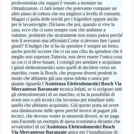
professionista che magari è venuto a montare un
climatizzatore, ci farà notare che potevamo comprare un
altro piano di cottura che era migliore a livello di consumi.
Magari ci parla delle novità per i frigoriferi oppure anche
per le lavastoviglie. Diciamo che poi, quando si vive la
casa, ecco che ci sono sempre cose che andiamo a
valutare, problemi che sicuramente non erano palesi perché
non li avevamo mai affrontati.Come si devono fare i passi
giusti? Il budget che si ha da spendere è sempre un freno,
anche perché occorre che ci sia una cifra da spendere che è
meglio non superare.Tuttavia, non deve essere l’unica cosa
su cui ci si deve basare. I consigli per arredare e acquistare
i giusti elettrodomestici sono quelli di decidere verso un
marchio, come la Bosch, che propone diversi prodotti in
modo che abbiamo già una spesa ridotta o unica per
quanto riguarda l’
Assistenza Elettrodomestici Bosch Via
Mercantesse Baranzate
tecnica.Infatti, se si scelgono tutti
gli elettrodomestici di un marchio, si ha la possibilità di
avere uno o più tecnici che lavorano per installare tutto
quello che abbiamo acquistato. Già questo porta ad avere
una diminuzione delle spese perché invece di pagare più
tecnici, che devono venire in momenti diversi, se ne paga
uno.Facendo un esempio di spesa economica diciamo che
avvalendoci di un’
Assistenza Elettrodomestici Bosch
Via Mercantesse Baranzate
unica per l’installazione di: