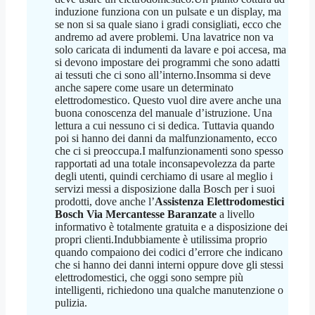
induzione funziona con un pulsate e un display, ma
se non si sa quale siano i gradi consigliati, ecco che
andremo ad avere problemi. Una lavatrice non va
solo caricata di indumenti da lavare e poi accesa, ma
si devono impostare dei programmi che sono adatti
ai tessuti che ci sono all’interno.Insomma si deve
anche sapere come usare un determinato
elettrodomestico. Questo vuol dire avere anche una
buona conoscenza del manuale d’istruzione. Una
lettura a cui nessuno ci si dedica. Tuttavia quando
poi si hanno dei danni da malfunzionamento, ecco
che ci si preoccupa.I malfunzionamenti sono spesso
rapportati ad una totale inconsapevolezza da parte
degli utenti, quindi cerchiamo di usare al meglio i
servizi messi a disposizione dalla Bosch per i suoi
prodotti, dove anche l’
Assistenza Elettrodomestici
Bosch Via Mercantesse Baranzate
a livello
informativo è totalmente gratuita e a disposizione dei
propri clienti.Indubbiamente è utilissima proprio
quando compaiono dei codici d’errore che indicano
che si hanno dei danni interni oppure dove gli stessi
elettrodomestici, che oggi sono sempre più
intelligenti, richiedono una qualche manutenzione o
pulizia.