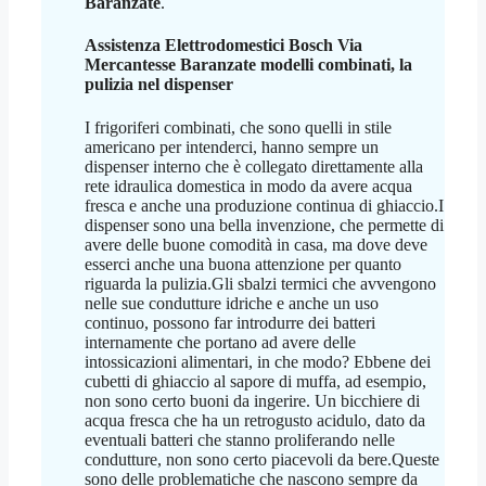
Baranzate
.
Assistenza Elettrodomestici Bosch Via
Mercantesse Baranzate
modelli combinati, la
pulizia nel dispenser
I frigoriferi combinati, che sono quelli in stile
americano per intenderci, hanno sempre un
dispenser interno che è collegato direttamente alla
rete idraulica domestica in modo da avere acqua
fresca e anche una produzione continua di ghiaccio.I
dispenser sono una bella invenzione, che permette di
avere delle buone comodità in casa, ma dove deve
esserci anche una buona attenzione per quanto
riguarda la pulizia.Gli sbalzi termici che avvengono
nelle sue condutture idriche e anche un uso
continuo, possono far introdurre dei batteri
internamente che portano ad avere delle
intossicazioni alimentari, in che modo? Ebbene dei
cubetti di ghiaccio al sapore di muffa, ad esempio,
non sono certo buoni da ingerire. Un bicchiere di
acqua fresca che ha un retrogusto acidulo, dato da
eventuali batteri che stanno proliferando nelle
condutture, non sono certo piacevoli da bere.Queste
sono delle problematiche che nascono sempre da