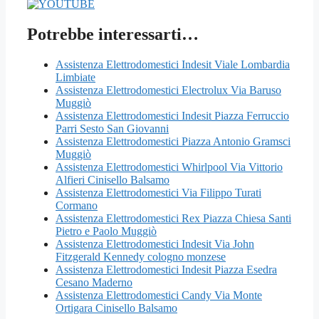
Potrebbe interessarti…
Assistenza Elettrodomestici Indesit Viale Lombardia
Limbiate
Assistenza Elettrodomestici Electrolux Via Baruso
Muggiò
Assistenza Elettrodomestici Indesit Piazza Ferruccio
Parri Sesto San Giovanni
Assistenza Elettrodomestici Piazza Antonio Gramsci
Muggiò
Assistenza Elettrodomestici Whirlpool Via Vittorio
Alfieri Cinisello Balsamo
Assistenza Elettrodomestici Via Filippo Turati
Cormano
Assistenza Elettrodomestici Rex Piazza Chiesa Santi
Pietro e Paolo Muggiò
Assistenza Elettrodomestici Indesit Via John
Fitzgerald Kennedy cologno monzese
Assistenza Elettrodomestici Indesit Piazza Esedra
Cesano Maderno
Assistenza Elettrodomestici Candy Via Monte
Ortigara Cinisello Balsamo