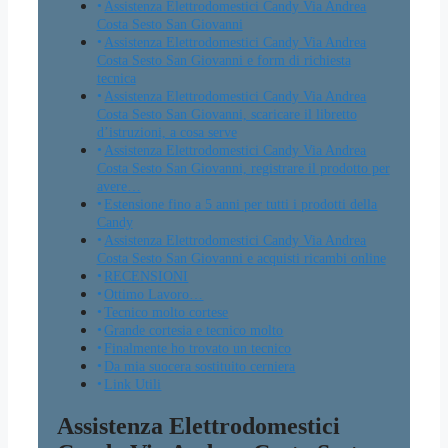
Assistenza Elettrodomestici Candy Via Andrea
Costa Sesto San Giovanni
Assistenza Elettrodomestici Candy Via Andrea
Costa Sesto San Giovanni e form di richiesta
tecnica
Assistenza Elettrodomestici Candy Via Andrea
Costa Sesto San Giovanni, scaricare il libretto
d’istruzioni, a cosa serve
Assistenza Elettrodomestici Candy Via Andrea
Costa Sesto San Giovanni, registrare il prodotto per
avere…
Estensione fino a 5 anni per tutti i prodotti della
Candy
Assistenza Elettrodomestici Candy Via Andrea
Costa Sesto San Giovanni e acquisti ricambi online
RECENSIONI
Ottimo Lavoro…
Tecnico molto cortese
Grande cortesia e tecnico molto
Finalmente ho trovato un tecnico
Da mia suocera sostituito cerniera
Link Utili
Assistenza Elettrodomestici