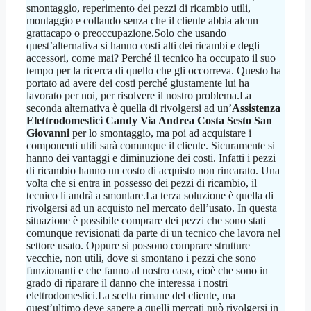
smontaggio, reperimento dei pezzi di ricambio utili,
montaggio e collaudo senza che il cliente abbia alcun
grattacapo o preoccupazione.Solo che usando
quest’alternativa si hanno costi alti dei ricambi e degli
accessori, come mai? Perché il tecnico ha occupato il suo
tempo per la ricerca di quello che gli occorreva. Questo ha
portato ad avere dei costi perché giustamente lui ha
lavorato per noi, per risolvere il nostro problema.La
seconda alternativa è quella di rivolgersi ad un’
Assistenza
Elettrodomestici Candy Via Andrea Costa Sesto San
Giovanni
per lo smontaggio, ma poi ad acquistare i
componenti utili sarà comunque il cliente. Sicuramente si
hanno dei vantaggi e diminuzione dei costi. Infatti i pezzi
di ricambio hanno un costo di acquisto non rincarato. Una
volta che si entra in possesso dei pezzi di ricambio, il
tecnico li andrà a smontare.La terza soluzione è quella di
rivolgersi ad un acquisto nel mercato dell’usato. In questa
situazione è possibile comprare dei pezzi che sono stati
comunque revisionati da parte di un tecnico che lavora nel
settore usato. Oppure si possono comprare strutture
vecchie, non utili, dove si smontano i pezzi che sono
funzionanti e che fanno al nostro caso, cioè che sono in
grado di riparare il danno che interessa i nostri
elettrodomestici.La scelta rimane del cliente, ma
quest’ultimo deve sapere a quelli mercati può rivolgersi in