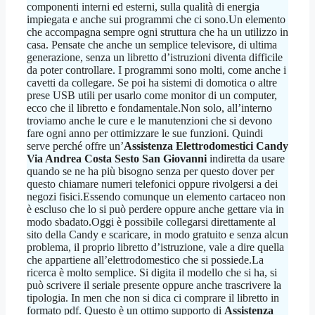
componenti interni ed esterni, sulla qualità di energia
impiegata e anche sui programmi che ci sono.Un elemento
che accompagna sempre ogni struttura che ha un utilizzo in
casa. Pensate che anche un semplice televisore, di ultima
generazione, senza un libretto d’istruzioni diventa difficile
da poter controllare. I programmi sono molti, come anche i
cavetti da collegare. Se poi ha sistemi di domotica o altre
prese USB utili per usarlo come monitor di un computer,
ecco che il libretto e fondamentale.Non solo, all’interno
troviamo anche le cure e le manutenzioni che si devono
fare ogni anno per ottimizzare le sue funzioni. Quindi
serve perché offre un’
Assistenza Elettrodomestici Candy
Via Andrea Costa Sesto San Giovanni
indiretta da usare
quando se ne ha più bisogno senza per questo dover per
questo chiamare numeri telefonici oppure rivolgersi a dei
negozi fisici.Essendo comunque un elemento cartaceo non
è escluso che lo si può perdere oppure anche gettare via in
modo sbadato.Oggi è possibile collegarsi direttamente al
sito della Candy e scaricare, in modo gratuito e senza alcun
problema, il proprio libretto d’istruzione, vale a dire quella
che appartiene all’elettrodomestico che si possiede.La
ricerca è molto semplice. Si digita il modello che si ha, si
può scrivere il seriale presente oppure anche trascrivere la
tipologia. In men che non si dica ci comprare il libretto in
formato pdf. Questo è un ottimo supporto di
Assistenza