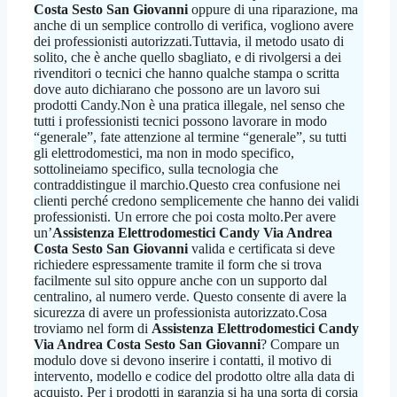
Costa Sesto San Giovanni
oppure di una riparazione, ma
anche di un semplice controllo di verifica, vogliono avere
dei professionisti autorizzati.Tuttavia, il metodo usato di
solito, che è anche quello sbagliato, e di rivolgersi a dei
rivenditori o tecnici che hanno qualche stampa o scritta
dove auto dichiarano che possono are un lavoro sui
prodotti Candy.Non è una pratica illegale, nel senso che
tutti i professionisti tecnici possono lavorare in modo
“generale”, fate attenzione al termine “generale”, su tutti
gli elettrodomestici, ma non in modo specifico,
sottolineiamo specifico, sulla tecnologia che
contraddistingue il marchio.Questo crea confusione nei
clienti perché credono semplicemente che hanno dei validi
professionisti. Un errore che poi costa molto.Per avere
un’
Assistenza Elettrodomestici Candy Via Andrea
Costa Sesto San Giovanni
valida e certificata si deve
richiedere espressamente tramite il form che si trova
facilmente sul sito oppure anche con un supporto dal
centralino, al numero verde. Questo consente di avere la
sicurezza di avere un professionista autorizzato.Cosa
troviamo nel form di
Assistenza Elettrodomestici Candy
Via Andrea Costa Sesto San Giovanni
? Compare un
modulo dove si devono inserire i contatti, il motivo di
intervento, modello e codice del prodotto oltre alla data di
acquisto. Per i prodotti in garanzia si ha una sorta di corsia