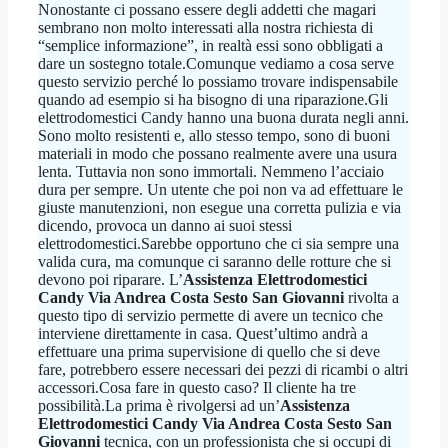
Nonostante ci possano essere degli addetti che magari
sembrano non molto interessati alla nostra richiesta di
“semplice informazione”, in realtà essi sono obbligati a
dare un sostegno totale.Comunque vediamo a cosa serve
questo servizio perché lo possiamo trovare indispensabile
quando ad esempio si ha bisogno di una riparazione.Gli
elettrodomestici Candy hanno una buona durata negli anni.
Sono molto resistenti e, allo stesso tempo, sono di buoni
materiali in modo che possano realmente avere una usura
lenta. Tuttavia non sono immortali. Nemmeno l’acciaio
dura per sempre. Un utente che poi non va ad effettuare le
giuste manutenzioni, non esegue una corretta pulizia e via
dicendo, provoca un danno ai suoi stessi
elettrodomestici.Sarebbe opportuno che ci sia sempre una
valida cura, ma comunque ci saranno delle rotture che si
devono poi riparare. L’
Assistenza Elettrodomestici
Candy Via Andrea Costa Sesto San Giovanni
rivolta a
questo tipo di servizio permette di avere un tecnico che
interviene direttamente in casa. Quest’ultimo andrà a
effettuare una prima supervisione di quello che si deve
fare, potrebbero essere necessari dei pezzi di ricambi o altri
accessori.Cosa fare in questo caso? Il cliente ha tre
possibilità.La prima è rivolgersi ad un’
Assistenza
Elettrodomestici Candy Via Andrea Costa Sesto San
Giovanni
tecnica, con un professionista che si occupi di