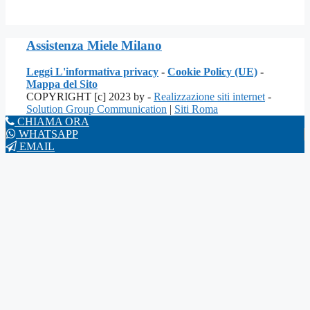
Assistenza Miele Milano
Leggi L'informativa privacy
-
Cookie Policy (UE)
-
Mappa del Sito
COPYRIGHT [c] 2023 by -
Realizzazione siti internet
-
Solution Group Communication
|
Siti Roma
CHIAMA ORA
WHATSAPP
EMAIL