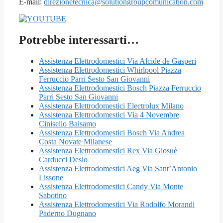
E-mail:
direzionetecnica@solutiongroupcomunication.com
Potrebbe interessarti…
Assistenza Elettrodomestici Via Alcide de Gasperi
Assistenza Elettrodomestici Whirlpool Piazza
Ferruccio Parri Sesto San Giovanni
Assistenza Elettrodomestici Bosch Piazza Ferruccio
Parri Sesto San Giovanni
Assistenza Elettrodomestici Electrolux Milano
Assistenza Elettrodomestici Via 4 Novembre
Cinisello Balsamo
Assistenza Elettrodomestici Bosch Via Andrea
Costa Novate Milanese
Assistenza Elettrodomestici Rex Via Giosuè
Carducci Desio
Assistenza Elettrodomestici Aeg Via Sant’Antonio
Lissone
Assistenza Elettrodomestici Candy Via Monte
Sabotino
Assistenza Elettrodomestici Via Rodolfo Morandi
Paderno Dugnano