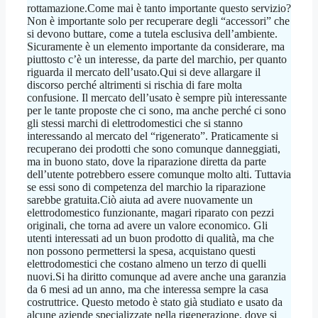
rottamazione.Come mai è tanto importante questo servizio?
Non è importante solo per recuperare degli “accessori” che
si devono buttare, come a tutela esclusiva dell’ambiente.
Sicuramente è un elemento importante da considerare, ma
piuttosto c’è un interesse, da parte del marchio, per quanto
riguarda il mercato dell’usato.Qui si deve allargare il
discorso perché altrimenti si rischia di fare molta
confusione. Il mercato dell’usato è sempre più interessante
per le tante proposte che ci sono, ma anche perché ci sono
gli stessi marchi di elettrodomestici che si stanno
interessando al mercato del “rigenerato”. Praticamente si
recuperano dei prodotti che sono comunque danneggiati,
ma in buono stato, dove la riparazione diretta da parte
dell’utente potrebbero essere comunque molto alti. Tuttavia
se essi sono di competenza del marchio la riparazione
sarebbe gratuita.Ciò aiuta ad avere nuovamente un
elettrodomestico funzionante, magari riparato con pezzi
originali, che torna ad avere un valore economico. Gli
utenti interessati ad un buon prodotto di qualità, ma che
non possono permettersi la spesa, acquistano questi
elettrodomestici che costano almeno un terzo di quelli
nuovi.Si ha diritto comunque ad avere anche una garanzia
da 6 mesi ad un anno, ma che interessa sempre la casa
costruttrice. Questo metodo è stato già studiato e usato da
alcune aziende specializzate nella rigenerazione, dove si