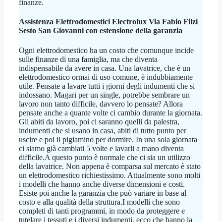
finanze.
Assistenza Elettrodomestici Electrolux Via Fabio Filzi
Sesto San Giovanni
con estensione della garanzia
Ogni elettrodomestico ha un costo che comunque incide
sulle finanze di una famiglia, ma che diventa
indispensabile da avere in casa. Una lavatrice, che è un
elettrodomestico ormai di uso comune, è indubbiamente
utile. Pensate a lavare tutti i giorni degli indumenti che si
indossano. Magari per un single, potrebbe sembrare un
lavoro non tanto difficile, davvero lo pensate? Allora
pensate anche a quante volte ci cambio durante la giornata.
Gli abiti da lavoro, poi ci saranno quelli da palestra,
indumenti che si usano in casa, abiti di tutto punto per
uscire e poi il pigiamino per dormire. In una sola giornata
ci siamo già cambiati 5 volte e lavarli a mano diventa
difficile.A questo punto è normale che ci sia un utilizzo
della lavatrice. Non appena è comparsa sul mercato è stato
un elettrodomestico richiestissimo. Attualmente sono molti
i modelli che hanno anche diverse dimensioni e costi.
Esiste poi anche la garanzia che può variare in base al
costo e alla qualità della struttura.I modelli che sono
completi di tanti programmi, in modo da proteggere e
tutelare i tessuti e i diversi indumenti, ecco che hanno la