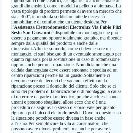
ingombranti come lavatrici, asciugatrici o anche caldaie di
grandi dimensioni, come i modelli a pellet o a biomassa.La
vasta tipologia di prodotti permette di avere un mercato che
sia a 360°, in modo da soddisfare tutte le necessità
immobiliari e di comfort che un utente desidera.Per
l’
Assistenza Elettrodomestici Electrolux Via Fabio Filzi
Sesto San Giovanni
è disponibile un montaggio che può
essere a pagamento oppure totalmente gratuito, ma dipende
sempre dalla qualità del prodotto e anche dalle
dimensioni.Allo stesso modo, come ci deve essere un
montaggio, ci sarà bisogno di un eventuale smontaggio per
quanto riguarda poi la sostituzione in caso di rottamazione
oppure anche per una riparazione. Non diciamo che una
caldaia danneggiata deve essere smontata e spedita ad un
centro riparazioni perché ha un guasto.Solitamente ci
devono essere dei tecnici che vadano a effettuare la
riparazione presso il domicilio del cliente. Solo che se ci
sono dei problemi di fabbricazione o di montaggio, a causa
di un errore da parte di un tecnico, poiché anch’essi sono
umani e possono sbagliare, allora ecco che c’è una
procedura da seguire.Lo stesso discorso vale per quanto
riguarda poi i piccoli elettrodomestici. Dove in questo caso
la situazione potrebbe essere diversa in base anche
all’usura.Per semplificare la vita ai consumatori, che
possono avere diversi problemi, ma anche per avere la