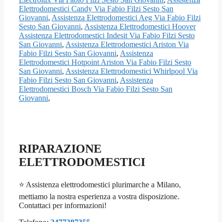
Elettrodomestici Candy Via Fabio Filzi Sesto San
Giovanni
,
Assistenza Elettrodomestici Aeg Via Fabio Filzi
Sesto San Giovanni
,
Assistenza Elettrodomestici Hoover
Assistenza Elettrodomestici Indesit Via Fabio Filzi Sesto
San Giovanni
,
Assistenza Elettrodomestici Ariston Via
Fabio Filzi Sesto San Giovanni
,
Assistenza
Elettrodomestici Hotpoint Ariston Via Fabio Filzi Sesto
San Giovanni
,
Assistenza Elettrodomestici Whirlpool Via
Fabio Filzi Sesto San Giovanni
,
Assistenza
Elettrodomestici Bosch Via Fabio Filzi Sesto San
Giovanni
,
RIPARAZIONE
ELETTRODOMESTICI
⭐ Assistenza elettrodomestici plurimarche a Milano,
mettiamo la nostra esperienza a vostra disposizione.
Contattaci per informazioni!