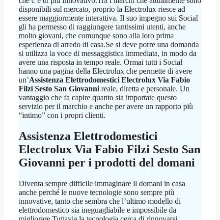
che c’è di più innovativo.Tra i marchi che attualmente sono
disponibili sul mercato, proprio la Electrolux riesce ad
essere maggiormente interattiva. Il suo impegno sui Social
gli ha permesso di raggiungere tantissimi utenti, anche
molto giovani, che comunque sono alla loro prima
esperienza di arredo di casa.Se si deve porre una domanda
si utilizza la voce di messaggistica immediata, in modo da
avere una risposta in tempo reale. Ormai tutti i Social
hanno una pagina della Electrolux che permette di avere
un’
Assistenza Elettrodomestici Electrolux Via Fabio
Filzi Sesto San Giovanni
reale, diretta e personale. Un
vantaggio che fa capire quanto sia importate questo
servizio per il marchio e anche per avere un rapporto più
“intimo” con i propri clienti.
Assistenza Elettrodomestici
Electrolux Via Fabio Filzi Sesto San
Giovanni
per i prodotti del domani
Diventa sempre difficile immaginare il domani in casa
anche perché le nuove tecnologie sono sempre più
innovative, tanto che sembra che l’ultimo modello di
elettrodomestico sia ineguagliabile e impossibile da
migliorare.Tuttavia la tecnologia cerca di rinnovarsi