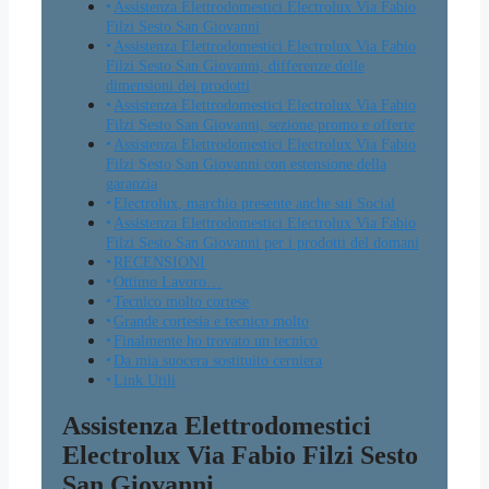
Assistenza Elettrodomestici Electrolux Via Fabio
Filzi Sesto San Giovanni
Assistenza Elettrodomestici Electrolux Via Fabio
Filzi Sesto San Giovanni, differenze delle
dimensioni dei prodotti
Assistenza Elettrodomestici Electrolux Via Fabio
Filzi Sesto San Giovanni, sezione promo e offerte
Assistenza Elettrodomestici Electrolux Via Fabio
Filzi Sesto San Giovanni con estensione della
garanzia
Electrolux, marchio presente anche sui Social
Assistenza Elettrodomestici Electrolux Via Fabio
Filzi Sesto San Giovanni per i prodotti del domani
RECENSIONI
Ottimo Lavoro…
Tecnico molto cortese
Grande cortesia e tecnico molto
Finalmente ho trovato un tecnico
Da mia suocera sostituito cerniera
Link Utili
Assistenza Elettrodomestici
Electrolux Via Fabio Filzi Sesto
San Giovanni