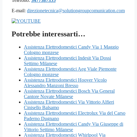
Telefono:
3477387355
E-mail:
direzionetecnica@solutiongroupcomunication.com
Potrebbe interessarti…
Assistenza Elettrodomestici Candy Via 1 Maggio
Cologno monzese
Assistenza Elettrodomestici Indesit Via Dossi
Settimo Milanese
Assistenza Elettrodomestici Aeg Viale Piemonte
Cologno monzese
Assistenza Elettrodomestici Hoover Vicolo
Alessandro Manzoni Bresso
Assistenza Elettrodomestici Bosch Via General
Cantore Novate Milanese
Assistenza Elettrodomestici Via Vittorio Alfieri
Cinisello Balsamo
Assistenza Elettrodomestici Electrolux Via del Carso
Paderno Dugnano
Assistenza Elettrodomestici Candy Via Giuseppe di
Vittorio Settimo Milanese
Assistenza Elettrodomestici Whirlpool Via