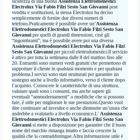
sicurezza di una buona
Assistenza Elettrodomestici
Electrolux Via Fabio Filzi Sesto San Giovanni
post
vendita e sostituzioni, la stessa Electrolux ha deciso
semplicemente di fornire due diversi numeri di
telefono.Praticamente è possibile avere un’
Assistenza
Elettrodomestici Electrolux Via Fabio Filzi Sesto San
Giovanni
per quelli di grandi dimensioni, cioè gli
“ingombranti”, ma è possibile avere poi una diversa
Assistenza Elettrodomestici Electrolux Via Fabio Filzi
Sesto San Giovanni
per piccoli elettrodomestici.Il servizio
è attivo per tutta la settimana dalle 8 del mattino fino alle
20. Entrambi sono numeri verdi gratuiti che permettono di
supportare il cliente in qualsiasi momento e per qualsiasi
problema.I servizi sono stati strutturati per garantire un
sostegno anche a livello informativo, verso il cliente dopo
l’acquisto. Conoscere le caratteristiche di una struttura,
valutare quali sono i consumi, ma anche sapere gli
eventuali “ammodernamenti” o modifiche che si possono
fare, è utile per migliorare le sue prestazioni.Questo vuol
dire continuare ad investire e anche diminuire un’usura che
andrebbe a svalutarlo a livello economico.L’
Assistenza
Elettrodomestici Electrolux Via Fabio Filzi Sesto San
Giovanni
si mette a disposizione per garantire che il buon
nome del marchio rimanga intatto e faccia crescere la
qualità che la contraddistingue.Altra informazione utile è