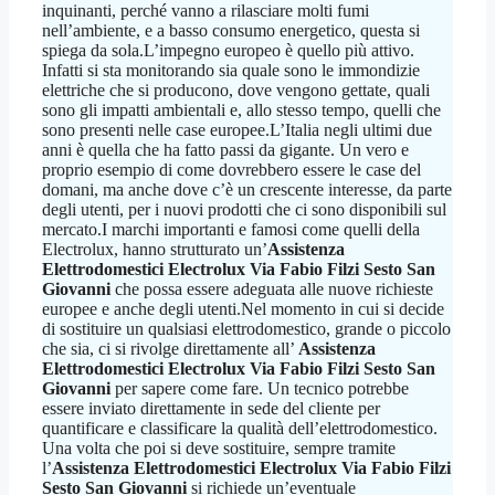
inquinanti, perché vanno a rilasciare molti fumi
nell’ambiente, e a basso consumo energetico, questa si
spiega da sola.L’impegno europeo è quello più attivo.
Infatti si sta monitorando sia quale sono le immondizie
elettriche che si producono, dove vengono gettate, quali
sono gli impatti ambientali e, allo stesso tempo, quelli che
sono presenti nelle case europee.L’Italia negli ultimi due
anni è quella che ha fatto passi da gigante. Un vero e
proprio esempio di come dovrebbero essere le case del
domani, ma anche dove c’è un crescente interesse, da parte
degli utenti, per i nuovi prodotti che ci sono disponibili sul
mercato.I marchi importanti e famosi come quelli della
Electrolux, hanno strutturato un’
Assistenza
Elettrodomestici Electrolux Via Fabio Filzi Sesto San
Giovanni
che possa essere adeguata alle nuove richieste
europee e anche degli utenti.Nel momento in cui si decide
di sostituire un qualsiasi elettrodomestico, grande o piccolo
che sia, ci si rivolge direttamente all’
Assistenza
Elettrodomestici Electrolux Via Fabio Filzi Sesto San
Giovanni
per sapere come fare. Un tecnico potrebbe
essere inviato direttamente in sede del cliente per
quantificare e classificare la qualità dell’elettrodomestico.
Una volta che poi si deve sostituire, sempre tramite
l’
Assistenza Elettrodomestici Electrolux Via Fabio Filzi
Sesto San Giovanni
si richiede un’eventuale