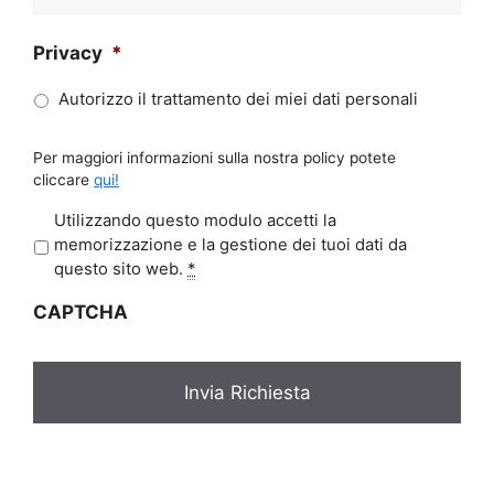
Privacy
*
Autorizzo il trattamento dei miei dati personali
Per maggiori informazioni sulla nostra policy potete
cliccare
qui!
P
Utilizzando questo modulo accetti la
r
memorizzazione e la gestione dei tuoi dati da
i
questo sito web.
*
v
CAPTCHA
a
c
y
*