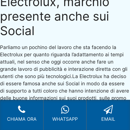
Electrolux, marchio
presente anche sui
Social
Parliamo un pochino del lavoro che sta facendo la
Electrolux per quanto riguarda l’adattamento ai tempi
attuali, nel senso che oggi occorre anche fare un
grande lavoro di pubblicità e interazione diretta con gli
utenti che sono più tecnologici.La Electrolux ha deciso
di essere famosa anche sui Social in modo da essere
di supporto a tutti coloro che hanno intenzione di avere
delle buone informazioni sui suoi prodotti, sulle promo
e su tutto quello che c’è di più innovativo.Tra i marchi
che attualmente sono disponibili sul mercato, proprio la
CHIAMA ORA
WHATSAPP
EMAIL
Electrolux riesce ad essere maggiormente interattiva. Il
suo impegno sui Social gli ha permesso di raggiungere