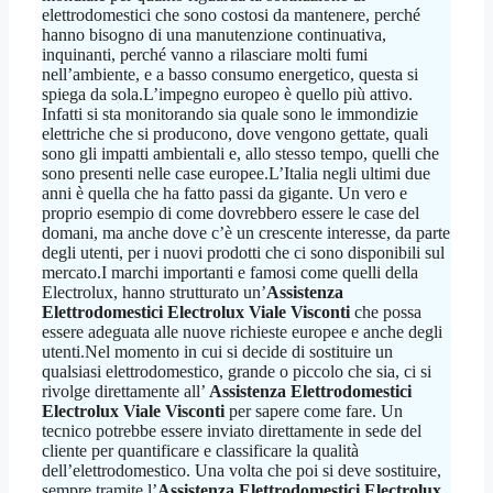
elettrodomestici che sono costosi da mantenere, perché
hanno bisogno di una manutenzione continuativa,
inquinanti, perché vanno a rilasciare molti fumi
nell’ambiente, e a basso consumo energetico, questa si
spiega da sola.L’impegno europeo è quello più attivo.
Infatti si sta monitorando sia quale sono le immondizie
elettriche che si producono, dove vengono gettate, quali
sono gli impatti ambientali e, allo stesso tempo, quelli che
sono presenti nelle case europee.L’Italia negli ultimi due
anni è quella che ha fatto passi da gigante. Un vero e
proprio esempio di come dovrebbero essere le case del
domani, ma anche dove c’è un crescente interesse, da parte
degli utenti, per i nuovi prodotti che ci sono disponibili sul
mercato.I marchi importanti e famosi come quelli della
Electrolux, hanno strutturato un’
Assistenza
Elettrodomestici Electrolux Viale Visconti
che possa
essere adeguata alle nuove richieste europee e anche degli
utenti.Nel momento in cui si decide di sostituire un
qualsiasi elettrodomestico, grande o piccolo che sia, ci si
rivolge direttamente all’
Assistenza Elettrodomestici
Electrolux Viale Visconti
per sapere come fare. Un
tecnico potrebbe essere inviato direttamente in sede del
cliente per quantificare e classificare la qualità
dell’elettrodomestico. Una volta che poi si deve sostituire,
sempre tramite l’
Assistenza Elettrodomestici Electrolux