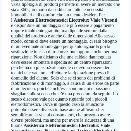
vasta tipologia di prodotti permette di avere un mercato che
sia a 360°, in modo da soddisfare tutte le necessità
immobiliari e di comfort che un utente desidera.Per
l’
Assistenza Elettrodomestici Electrolux Viale Visconti
è disponibile un montaggio che può essere a pagamento
oppure totalmente gratuito, ma dipende sempre dalla
qualità del prodotto e anche dalle dimensioni.Allo stesso
modo, come ci deve essere un montaggio, ci sarà bisogno
di un eventuale smontaggio per quanto riguarda poi la
sostituzione in caso di rottamazione oppure anche per una
riparazione. Non diciamo che una caldaia danneggiata
deve essere smontata e spedita ad un centro riparazioni
perché ha un guasto.Solitamente ci devono essere dei
tecnici che vadano a effettuare la riparazione presso il
domicilio del cliente. Solo che se ci sono dei problemi di
fabbricazione o di montaggio, a causa di un errore da parte
di un tecnico, poiché anch’essi sono umani e possono
sbagliare, allora ecco che c’è una procedura da seguire.Lo
stesso discorso vale per quanto riguarda poi i piccoli
elettrodomestici. Dove in questo caso la situazione
potrebbe essere diversa in base anche all’usura.Per
semplificare la vita ai consumatori, che possono avere
diversi problemi, ma anche per avere la sicurezza di una
buona
Assistenza Elettrodomestici Electrolux Viale
Visconti
post vendita e sostituzioni, la stessa Electrolux ha