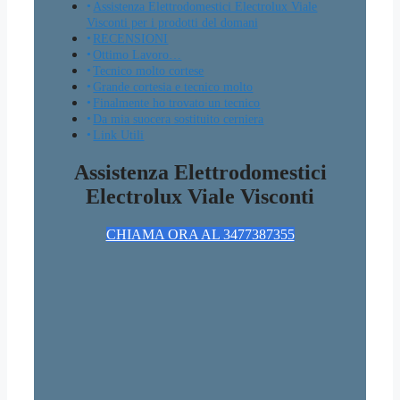
Assistenza Elettrodomestici Electrolux Viale
Visconti per i prodotti del domani
RECENSIONI
Ottimo Lavoro…
Tecnico molto cortese
Grande cortesia e tecnico molto
Finalmente ho trovato un tecnico
Da mia suocera sostituito cerniera
Link Utili
Assistenza Elettrodomestici
Electrolux Viale Visconti
CHIAMA ORA AL 3477387355