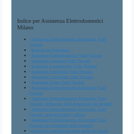
Indice per Assistenza Elettrodomestici
Milano
Assistenza Elettrodomestici Electrolux Viale
Visconti
Richiedi un Preventivo
Assistenza Elettrodomestici Viale Visconti
Assistenza Lavatrice Viale Visconti
Assistenza Lavastoviglie Viale Visconti
Assistenza Frigoriferi Viale Visconti
Assistenza Lavasciuga Viale Visconti
Assistenza Forno Viale Visconti
Assistenza Elettrodomestici Electrolux Viale
Visconti
Assistenza Elettrodomestici Electrolux Viale
Visconti, differenze delle dimensioni dei prodotti
Assistenza Elettrodomestici Electrolux Viale
Visconti, sezione promo e offerte
Assistenza Elettrodomestici Electrolux Viale
Visconti con estensione della garanzia
Electrolux, marchio presente anche sui Social