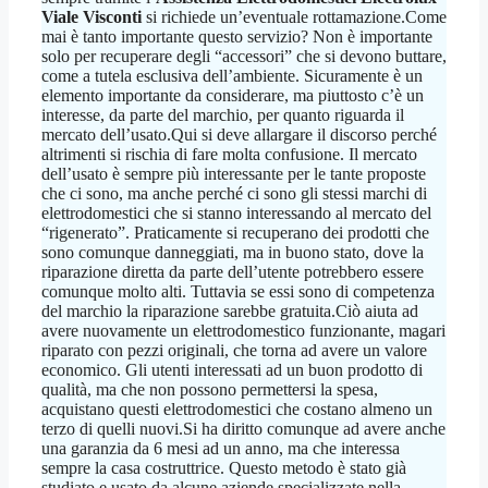
Viale Visconti
si richiede un’eventuale rottamazione.Come
mai è tanto importante questo servizio? Non è importante
solo per recuperare degli “accessori” che si devono buttare,
come a tutela esclusiva dell’ambiente. Sicuramente è un
elemento importante da considerare, ma piuttosto c’è un
interesse, da parte del marchio, per quanto riguarda il
mercato dell’usato.Qui si deve allargare il discorso perché
altrimenti si rischia di fare molta confusione. Il mercato
dell’usato è sempre più interessante per le tante proposte
che ci sono, ma anche perché ci sono gli stessi marchi di
elettrodomestici che si stanno interessando al mercato del
“rigenerato”. Praticamente si recuperano dei prodotti che
sono comunque danneggiati, ma in buono stato, dove la
riparazione diretta da parte dell’utente potrebbero essere
comunque molto alti. Tuttavia se essi sono di competenza
del marchio la riparazione sarebbe gratuita.Ciò aiuta ad
avere nuovamente un elettrodomestico funzionante, magari
riparato con pezzi originali, che torna ad avere un valore
economico. Gli utenti interessati ad un buon prodotto di
qualità, ma che non possono permettersi la spesa,
acquistano questi elettrodomestici che costano almeno un
terzo di quelli nuovi.Si ha diritto comunque ad avere anche
una garanzia da 6 mesi ad un anno, ma che interessa
sempre la casa costruttrice. Questo metodo è stato già
studiato e usato da alcune aziende specializzate nella