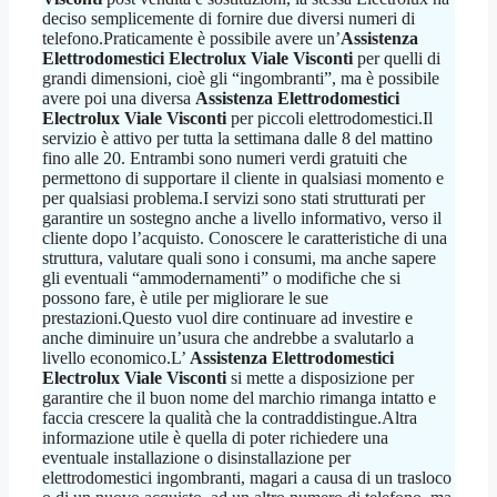
deciso semplicemente di fornire due diversi numeri di
telefono.Praticamente è possibile avere un’
Assistenza
Elettrodomestici Electrolux Viale Visconti
per quelli di
grandi dimensioni, cioè gli “ingombranti”, ma è possibile
avere poi una diversa
Assistenza Elettrodomestici
Electrolux Viale Visconti
per piccoli elettrodomestici.Il
servizio è attivo per tutta la settimana dalle 8 del mattino
fino alle 20. Entrambi sono numeri verdi gratuiti che
permettono di supportare il cliente in qualsiasi momento e
per qualsiasi problema.I servizi sono stati strutturati per
garantire un sostegno anche a livello informativo, verso il
cliente dopo l’acquisto. Conoscere le caratteristiche di una
struttura, valutare quali sono i consumi, ma anche sapere
gli eventuali “ammodernamenti” o modifiche che si
possono fare, è utile per migliorare le sue
prestazioni.Questo vuol dire continuare ad investire e
anche diminuire un’usura che andrebbe a svalutarlo a
livello economico.L’
Assistenza Elettrodomestici
Electrolux Viale Visconti
si mette a disposizione per
garantire che il buon nome del marchio rimanga intatto e
faccia crescere la qualità che la contraddistingue.Altra
informazione utile è quella di poter richiedere una
eventuale installazione o disinstallazione per
elettrodomestici ingombranti, magari a causa di un trasloco