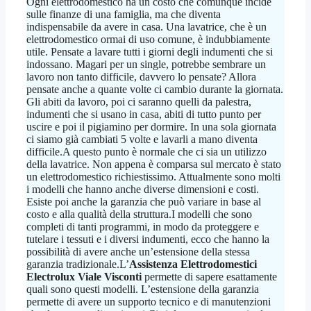
Ogni elettrodomestico ha un costo che comunque incide
sulle finanze di una famiglia, ma che diventa
indispensabile da avere in casa. Una lavatrice, che è un
elettrodomestico ormai di uso comune, è indubbiamente
utile. Pensate a lavare tutti i giorni degli indumenti che si
indossano. Magari per un single, potrebbe sembrare un
lavoro non tanto difficile, davvero lo pensate? Allora
pensate anche a quante volte ci cambio durante la giornata.
Gli abiti da lavoro, poi ci saranno quelli da palestra,
indumenti che si usano in casa, abiti di tutto punto per
uscire e poi il pigiamino per dormire. In una sola giornata
ci siamo già cambiati 5 volte e lavarli a mano diventa
difficile.A questo punto è normale che ci sia un utilizzo
della lavatrice. Non appena è comparsa sul mercato è stato
un elettrodomestico richiestissimo. Attualmente sono molti
i modelli che hanno anche diverse dimensioni e costi.
Esiste poi anche la garanzia che può variare in base al
costo e alla qualità della struttura.I modelli che sono
completi di tanti programmi, in modo da proteggere e
tutelare i tessuti e i diversi indumenti, ecco che hanno la
possibilità di avere anche un’estensione della stessa
garanzia tradizionale.L’
Assistenza Elettrodomestici
Electrolux Viale Visconti
permette di sapere esattamente
quali sono questi modelli. L’estensione della garanzia
permette di avere un supporto tecnico e di manutenzioni