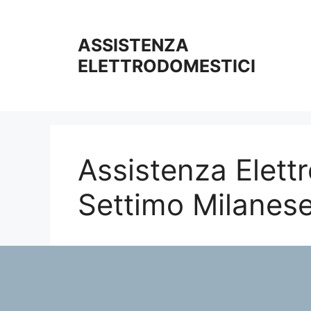
Vai
al
ASSISTENZA
contenuto
ELETTRODOMESTICI
Assistenza Elett
Settimo Milanes