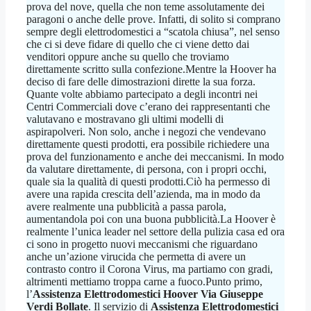
prova del nove, quella che non teme assolutamente dei
paragoni o anche delle prove. Infatti, di solito si comprano
sempre degli elettrodomestici a “scatola chiusa”, nel senso
che ci si deve fidare di quello che ci viene detto dai
venditori oppure anche su quello che troviamo
direttamente scritto sulla confezione.Mentre la Hoover ha
deciso di fare delle dimostrazioni dirette la sua forza.
Quante volte abbiamo partecipato a degli incontri nei
Centri Commerciali dove c’erano dei rappresentanti che
valutavano e mostravano gli ultimi modelli di
aspirapolveri. Non solo, anche i negozi che vendevano
direttamente questi prodotti, era possibile richiedere una
prova del funzionamento e anche dei meccanismi. In modo
da valutare direttamente, di persona, con i propri occhi,
quale sia la qualità di questi prodotti.Ciò ha permesso di
avere una rapida crescita dell’azienda, ma in modo da
avere realmente una pubblicità a passa parola,
aumentandola poi con una buona pubblicità.La Hoover è
realmente l’unica leader nel settore della pulizia casa ed ora
ci sono in progetto nuovi meccanismi che riguardano
anche un’azione virucida che permetta di avere un
contrasto contro il Corona Virus, ma partiamo con gradi,
altrimenti mettiamo troppa carne a fuoco.Punto primo,
l’
Assistenza Elettrodomestici Hoover Via Giuseppe
Verdi Bollate
. Il servizio di
Assistenza Elettrodomestici