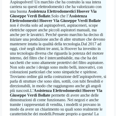
Aspirapolveri! Un marchio che ha costruito la sua intera
carriera su questi elettrodomestici che ha valorizzato con
una buona
Assistenza Elettrodomestici Hoover Via
Giuseppe Verdi Bollate
.Solo che l’
Assistenza
Elettrodomestici Hoover Via Giuseppe Verdi Bollate
non è rivolta solo ad aspirapolveri, aspiraceneri, scope
elettriche oppure anche piccoli aspiratori manuali, ma
anche per le lavatrici. Perché questo marchio ha deciso di
iniziare una produzione anche di altre strutture che devono
mantenere intatta la qualità della tecnologia.Dal 2017 ad
oggi, cioè negli ultimi tre anni, la Hoover ha investito in
una tecnologia diversa che riguarda la potenza del motore
interno, del filtro che è intercambiabile, ma che ha dei
sacchetti che sono altamente protettivi del filtro aspiratore.
Non solo anche i design sono molto belli, innovativi, con
colorazioni particolari che sono simpatiche e spiritose.
Troviamo ordine già nella costruzione dell’aspirapolvere, si
parla di strutture che sono slim, sottili, con tubi flessibili e
direzionabili, in modo che raggiungono anche gli angoli
più nascosti.L’
Assistenza Elettrodomestici Hoover Via
Giuseppe Verdi Bollate
permette di avere anche delle
dimostrazioni di come funzionano. Nei negozi e anche
tramite i rappresentati di vendita, i modelli si provano in
modo da avere un chiarimento su quali sono realmente le
caratteristiche dei modelli.Pensate proprio a questa! La