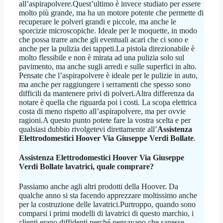
all’aspirapolvere.Quest’ultimo è invece studiato per essere
molto più grande, ma ha un motore potente che permette di
recuperare le polveri grandi e piccole, ma anche le
sporcizie microscopiche. Ideale per le moquette, in modo
che possa trarre anche gli eventuali acari che ci sono e
anche per la pulizia dei tappeti.La pistola direzionabile è
molto flessibile e non è mirata ad una pulizia solo sul
pavimento, ma anche sugli arredi e sulle superfici in alto.
Pensate che l’aspirapolvere è ideale per le pulizie in auto,
ma anche per raggiungere i serramenti che spesso sono
difficili da mantenere privi di polveri.Altra differenza da
notare è quella che riguarda poi i costi. La scopa elettrica
costa di meno rispetto all’aspirapolvere, ma per ovvie
ragioni.A questo punto potete fare la vostra scelta e per
qualsiasi dubbio rivolgetevi direttamente all’
Assistenza
Elettrodomestici Hoover Via Giuseppe Verdi Bollate
.
Assistenza Elettrodomestici Hoover Via Giuseppe
Verdi Bollate
lavatrici, quale comprare?
Passiamo anche agli altri prodotti della Hoover. Da
qualche anno si sta facendo apprezzare moltissimo anche
per la costruzione delle lavatrici.Purtroppo, quando sono
comparsi i primi modelli di lavatrici di questo marchio, i
clienti erano diffidenti perché pensavano che sapesse