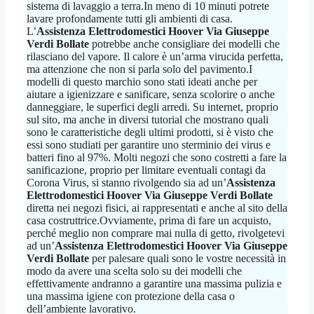
sistema di lavaggio a terra.In meno di 10 minuti potrete
lavare profondamente tutti gli ambienti di casa.
L’
Assistenza Elettrodomestici Hoover Via Giuseppe
Verdi Bollate
potrebbe anche consigliare dei modelli che
rilasciano del vapore. Il calore è un’arma virucida perfetta,
ma attenzione che non si parla solo del pavimento.I
modelli di questo marchio sono stati ideati anche per
aiutare a igienizzare e sanificare, senza scolorire o anche
danneggiare, le superfici degli arredi. Su internet, proprio
sul sito, ma anche in diversi tutorial che mostrano quali
sono le caratteristiche degli ultimi prodotti, si è visto che
essi sono studiati per garantire uno sterminio dei virus e
batteri fino al 97%. Molti negozi che sono costretti a fare la
sanificazione, proprio per limitare eventuali contagi da
Corona Virus, si stanno rivolgendo sia ad un’
Assistenza
Elettrodomestici Hoover Via Giuseppe Verdi Bollate
diretta nei negozi fisici, ai rappresentati e anche al sito della
casa costruttrice.Ovviamente, prima di fare un acquisto,
perché meglio non comprare mai nulla di getto, rivolgetevi
ad un’
Assistenza Elettrodomestici Hoover Via Giuseppe
Verdi Bollate
per palesare quali sono le vostre necessità in
modo da avere una scelta solo su dei modelli che
effettivamente andranno a garantire una massima pulizia e
una massima igiene con protezione della casa o
dell’ambiente lavorativo.