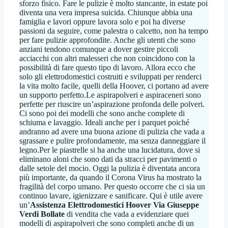
sforzo fisico. Fare le pulizie è molto stancante, in estate poi
diventa una vera impresa suicida. Chiunque abbia una
famiglia e lavori oppure lavora solo e poi ha diverse
passioni da seguire, come palestra o calcetto, non ha tempo
per fare pulizie approfondite. Anche gli utenti che sono
anziani tendono comunque a dover gestire piccoli
acciacchi con altri malesseri che non coincidono con la
possibilità di fare questo tipo di lavoro. Allora ecco che
solo gli elettrodomestici costruiti e sviluppati per renderci
la vita molto facile, quelli della Hoover, ci portano ad avere
un supporto perfetto.Le aspirapolveri e aspiraceneri sono
perfette per riuscire un’aspirazione profonda delle polveri.
Ci sono poi dei modelli che sono anche complete di
schiuma e lavaggio. Ideali anche per i parquet poiché
andranno ad avere una buona azione di pulizia che vada a
sgrassare e pulire profondamente, ma senza danneggiare il
legno.Per le piastrelle si ha anche una lucidatura, dove si
eliminano aloni che sono dati da stracci per pavimenti o
dalle setole del mocio. Oggi la pulizia è diventata ancora
più importante, da quando il Corona Virus ha mostrato la
fragilità del corpo umano. Per questo occorre che ci sia un
continuo lavare, igienizzare e sanificare. Qui è utile avere
un’
Assistenza Elettrodomestici Hoover Via Giuseppe
Verdi Bollate
di vendita che vada a evidenziare quei
modelli di aspirapolveri che sono completi anche di un