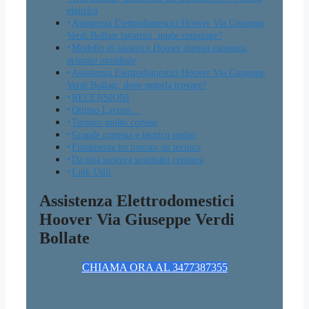
elettrica
Assistenza Elettrodomestici Hoover Via Giuseppe
Verdi Bollate lavatrici, quale comprare?
Modello di lavatrice Hoowe doppia capienza,
primato mondiale
Assistenza Elettrodomestici Hoover Via Giuseppe
Verdi Bollate, dove poterla trovare?
RECENSIONI
Ottimo Lavoro…
Tecnico molto cortese
Grande cortesia e tecnico molto
Finalmente ho trovato un tecnico
Da mia suocera sostituito cerniera
Link Utili
Assistenza Elettrodomestici
Hoover Via Giuseppe Verdi
Bollate
CHIAMA ORA AL 3477387355