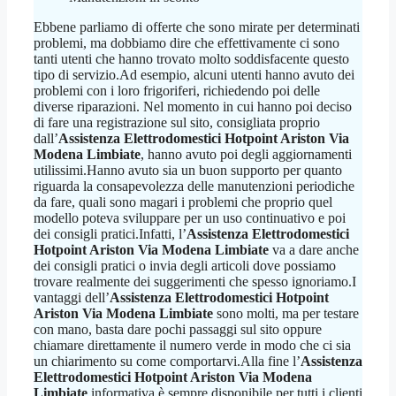
Ebbene parliamo di offerte che sono mirate per determinati
problemi, ma dobbiamo dire che effettivamente ci sono
tanti utenti che hanno trovato molto soddisfacente questo
tipo di servizio.Ad esempio, alcuni utenti hanno avuto dei
problemi con i loro frigoriferi, richiedendo poi delle
diverse riparazioni. Nel momento in cui hanno poi deciso
di fare una registrazione sul sito, consigliata proprio
dall’
Assistenza Elettrodomestici Hotpoint Ariston Via
Modena Limbiate
, hanno avuto poi degli aggiornamenti
utilissimi.Hanno avuto sia un buon supporto per quanto
riguarda la consapevolezza delle manutenzioni periodiche
da fare, quali sono magari i problemi che proprio quel
modello poteva sviluppare per un uso continuativo e poi
dei consigli pratici.Infatti, l’
Assistenza Elettrodomestici
Hotpoint Ariston Via Modena Limbiate
va a dare anche
dei consigli pratici o invia degli articoli dove possiamo
trovare realmente dei suggerimenti che spesso ignoriamo.I
vantaggi dell’
Assistenza Elettrodomestici Hotpoint
Ariston Via Modena Limbiate
sono molti, ma per testare
con mano, basta dare pochi passaggi sul sito oppure
chiamare direttamente il numero verde in modo che ci sia
un chiarimento su come comportarvi.Alla fine l’
Assistenza
Elettrodomestici Hotpoint Ariston Via Modena
Limbiate
informativa è sempre disponibile per tutti i clienti