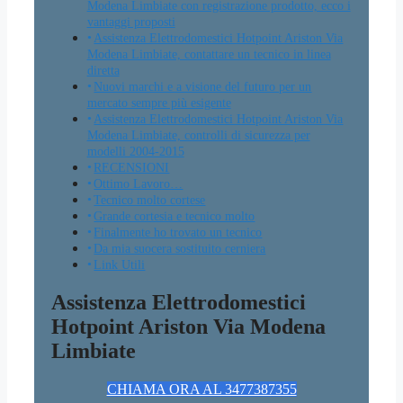
Modena Limbiate con registrazione prodotto, ecco i
vantaggi proposti
Assistenza Elettrodomestici Hotpoint Ariston Via
Modena Limbiate, contattare un tecnico in linea
diretta
Nuovi marchi e a visione del futuro per un
mercato sempre più esigente
Assistenza Elettrodomestici Hotpoint Ariston Via
Modena Limbiate, controlli di sicurezza per
modelli 2004-2015
RECENSIONI
Ottimo Lavoro…
Tecnico molto cortese
Grande cortesia e tecnico molto
Finalmente ho trovato un tecnico
Da mia suocera sostituito cerniera
Link Utili
Assistenza Elettrodomestici
Hotpoint Ariston Via Modena
Limbiate
CHIAMA ORA AL 3477387355