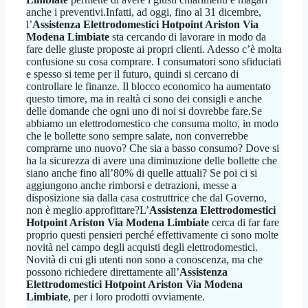
anche i preventivi.Infatti, ad oggi, fino al 31 dicembre,
l’
Assistenza Elettrodomestici Hotpoint Ariston Via
Modena Limbiate
sta cercando di lavorare in modo da
fare delle giuste proposte ai propri clienti. Adesso c’è molta
confusione su cosa comprare. I consumatori sono sfiduciati
e spesso si teme per il futuro, quindi si cercano di
controllare le finanze. Il blocco economico ha aumentato
questo timore, ma in realtà ci sono dei consigli e anche
delle domande che ogni uno di noi si dovrebbe fare.Se
abbiamo un elettrodomestico che consuma molto, in modo
che le bollette sono sempre salate, non converrebbe
comprarne uno nuovo? Che sia a basso consumo? Dove si
ha la sicurezza di avere una diminuzione delle bollette che
siano anche fino all’80% di quelle attuali? Se poi ci si
aggiungono anche rimborsi e detrazioni, messe a
disposizione sia dalla casa costruttrice che dal Governo,
non è meglio approfittare?L’
Assistenza Elettrodomestici
Hotpoint Ariston Via Modena Limbiate
cerca di far fare
proprio questi pensieri perché effettivamente ci sono molte
novità nel campo degli acquisti degli elettrodomestici.
Novità di cui gli utenti non sono a conoscenza, ma che
possono richiedere direttamente all’
Assistenza
Elettrodomestici Hotpoint Ariston Via Modena
Limbiate
, per i loro prodotti ovviamente.