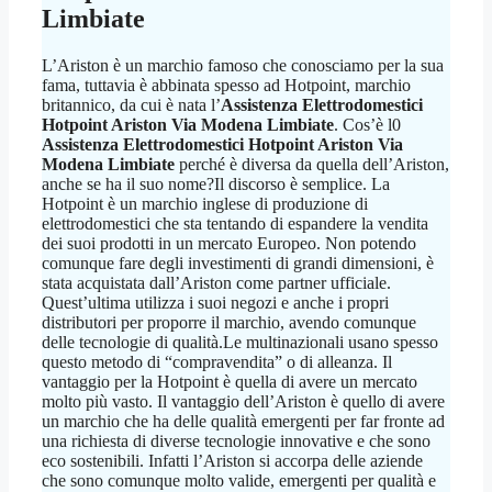
Limbiate
L’Ariston è un marchio famoso che conosciamo per la sua
fama, tuttavia è abbinata spesso ad Hotpoint, marchio
britannico, da cui è nata l’
Assistenza Elettrodomestici
Hotpoint Ariston Via Modena Limbiate
. Cos’è l0
Assistenza Elettrodomestici Hotpoint Ariston Via
Modena Limbiate
perché è diversa da quella dell’Ariston,
anche se ha il suo nome?Il discorso è semplice. La
Hotpoint è un marchio inglese di produzione di
elettrodomestici che sta tentando di espandere la vendita
dei suoi prodotti in un mercato Europeo. Non potendo
comunque fare degli investimenti di grandi dimensioni, è
stata acquistata dall’Ariston come partner ufficiale.
Quest’ultima utilizza i suoi negozi e anche i propri
distributori per proporre il marchio, avendo comunque
delle tecnologie di qualità.Le multinazionali usano spesso
questo metodo di “compravendita” o di alleanza. Il
vantaggio per la Hotpoint è quella di avere un mercato
molto più vasto. Il vantaggio dell’Ariston è quello di avere
un marchio che ha delle qualità emergenti per far fronte ad
una richiesta di diverse tecnologie innovative e che sono
eco sostenibili. Infatti l’Ariston si accorpa delle aziende
che sono comunque molto valide, emergenti per qualità e