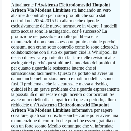
Attualmente l’
Assistenza Elettrodomestici Hotpoint
Ariston Via Modena Limbiate
sta lanciando un vero
allarme di controllo per i suoi prodotti che sono stati
costruiti nel 2004-2015.Un allarme che dipende
esclusivamente dalle nuove normative in vigore. I modelli
sotto accusa sono le asciugatrici, cos’è successo? La
produzione nel passato era molto più libera e le
manutenzioni non erano spesso un punto centrale perché i
consumi non erano sotto controllo come lo sono adesso.In
collaborazione con il suo ex partner, cioè la Whirlpool, ha
deciso di avvisare gli utenti di far fare delle revisioni alle
asciugatrici perché quest’ultime hanno dato dei problemi
per quanto riguarda le resistenze interne che si
surriscaldano facilmente. Questo ha portato ad avere un
danno anche nel funzionamento e molti modelli si sono
fusi. Il problema e che la sicurezza è messa a rischio,
quindi si ha un grave problema che riguarda espressamente
la possibilità di innescare degli incendi o cortocircuiti.Se
avete un modello di asciugatrice di questo periodo, allora
richiedete un’
Assistenza Elettrodomestici Hotpoint
Ariston Via Modena Limbiate
informativa per sapere
cosa fare, quali sono i rischi e anche come poter avere una
manutenzione di controllo che potrebbe essere gratuita o
con un forte sconto.Meglio comunque che vi informiate