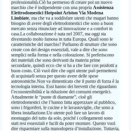
professionalità.Ciò ha permesso di creare poi un nuovo
marchio che è indipendente con una propria
Assistenza
Elettrodomestici Hotpoint Ariston Via Modena
Limbiate
, ma che va a soddisfare utenti che magari hanno
bisogno di avere degli elettrodomestici che sono a buon
mercato senza rinunciare ad innovazione e a comfort in
casa.La collaborazione è nata nel 2007, ma oggi sta
diventando molto famosa in tutta Europa. Quali sono le
caratteristiche del marchio? Parliamo di strutture che sono
create con dei design essenziali, vale a dire che sono
semplici nella forma e nella colorazione. Si preferiscono
dei materiali che sono derivanti da materia prime
secondarie, quindi ecco che si ha a che fare con prodotti a
buon costo. Ciò vuol dire che ogni utente può permettersi
di acquistarli senza per questo avere delle spese
astronomiche.Non va dimenticato che il punto di forza è la
tecnologia interna. Essi hanno dei brevetti che riguardano
l’ecosostenibilità e la riduzione dei consumi energetici.
Attualmente le “punte di diamante”, cioè gli
elettrodomestici che l’hanno fatta apprezzare al pubblico,
sono i frigoriferi, le cucine e le lavastoviglie, che sono a
libera installazione.Un utente può fare un lavoro di
montaggio del tutto da solo, poiché i collegamenti sono
stati resi essenziali e facili da poter montare. Questo vuol
dire risparmiare sulla manodopera d’installazione. Tuttavia,