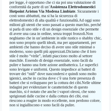
per legge, è opportuno che ci sia poi una valutazione di
conformità da parte di un’
Assistenza Elettrodomestici
Hotpoint Ariston Via Modena Limbiate
. Sicuramente i
costi sono abbattuti, ma si ha la sicurezza di
elettrodomestici di alta qualità e funzionalità.Ad oggi sono
milioni gli utenti che sono passati a questo marchio, perché
si parla di uno stile e di un design essenziale che permette
di avere una casa in ordine, senza troppi fronzoli.Non
neghiamo che in un’ambiente in stile rustico o shabby chic,
non sono proprio quelli ideali, ma per appartamenti, per
ambienti che hanno deciso di avere uno stile minimal o
moderno, sono quelli più apprezzati.Diciamo che il loro
stile è molto “virile”, infatti piacciono molto al settore
maschile. Essendo di design essenziale, sono facili da
pulire e hanno una forte azione antibatterica. Le superfici
sono levigate e uniformi. Questo impedisce ai batteri di
trovare dei “nidi” dove nascondersi e quindi sono molto
igienici, anche in cucina dove c’è una forte presenza di
batteri che si sviluppano per la cottura dei cibi.Nelle ultime
indagini per evidenziare le caratteristiche di questo
marchio, si è notato che anche i vapori oleosi, che sono
sprigionati dalle cucine e dalla cottura dei cibi, essi
riescono a reagire in modo eccellente, non perdono colore,
non si ingialliscono e sono facili da pulire.