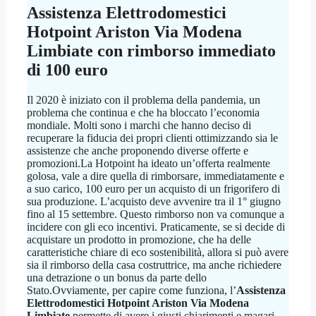
Assistenza Elettrodomestici
Hotpoint Ariston Via Modena
Limbiate
con rimborso immediato
di 100 euro
Il 2020 è iniziato con il problema della pandemia, un
problema che continua e che ha bloccato l’economia
mondiale. Molti sono i marchi che hanno deciso di
recuperare la fiducia dei propri clienti ottimizzando sia le
assistenze che anche proponendo diverse offerte e
promozioni.La Hotpoint ha ideato un’offerta realmente
golosa, vale a dire quella di rimborsare, immediatamente e
a suo carico, 100 euro per un acquisto di un frigorifero di
sua produzione. L’acquisto deve avvenire tra il 1° giugno
fino al 15 settembre. Questo rimborso non va comunque a
incidere con gli eco incentivi. Praticamente, se si decide di
acquistare un prodotto in promozione, che ha delle
caratteristiche chiare di eco sostenibilità, allora si può avere
sia il rimborso della casa costruttrice, ma anche richiedere
una detrazione o un bonus da parte dello
Stato.Ovviamente, per capire come funziona, l’
Assistenza
Elettrodomestici Hotpoint Ariston Via Modena
Limbiate
permette di avere i giusti chiarimenti e magari