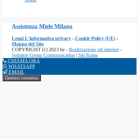
Assistenza Miele Milano
Leggi L'informativa privacy
-
Cookie Policy (UE)
-
Mappa del Sito
COPYRIGHT [c] 2023 by -
Realizzazione siti internet
-
Solution Group Communication
|
Siti Roma
CHIAMA ORA
WHATSAPP
EMAIL
Gestisci consenso