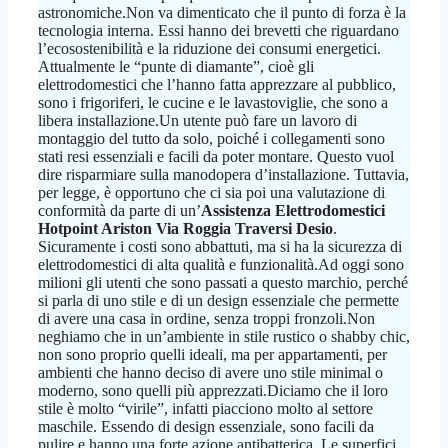
astronomiche.Non va dimenticato che il punto di forza è la
tecnologia interna. Essi hanno dei brevetti che riguardano
l’ecosostenibilità e la riduzione dei consumi energetici.
Attualmente le “punte di diamante”, cioè gli
elettrodomestici che l’hanno fatta apprezzare al pubblico,
sono i frigoriferi, le cucine e le lavastoviglie, che sono a
libera installazione.Un utente può fare un lavoro di
montaggio del tutto da solo, poiché i collegamenti sono
stati resi essenziali e facili da poter montare. Questo vuol
dire risparmiare sulla manodopera d’installazione. Tuttavia,
per legge, è opportuno che ci sia poi una valutazione di
conformità da parte di un’
Assistenza Elettrodomestici
Hotpoint Ariston Via Roggia Traversi Desio
.
Sicuramente i costi sono abbattuti, ma si ha la sicurezza di
elettrodomestici di alta qualità e funzionalità.Ad oggi sono
milioni gli utenti che sono passati a questo marchio, perché
si parla di uno stile e di un design essenziale che permette
di avere una casa in ordine, senza troppi fronzoli.Non
neghiamo che in un’ambiente in stile rustico o shabby chic,
non sono proprio quelli ideali, ma per appartamenti, per
ambienti che hanno deciso di avere uno stile minimal o
moderno, sono quelli più apprezzati.Diciamo che il loro
stile è molto “virile”, infatti piacciono molto al settore
maschile. Essendo di design essenziale, sono facili da
pulire e hanno una forte azione antibatterica. Le superfici