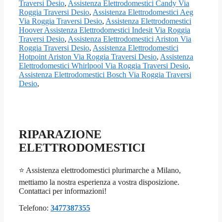
Traversi Desio
,
Assistenza Elettrodomestici Candy Via
Roggia Traversi Desio
,
Assistenza Elettrodomestici Aeg
Via Roggia Traversi Desio
,
Assistenza Elettrodomestici
Hoover Assistenza Elettrodomestici Indesit Via Roggia
Traversi Desio
,
Assistenza Elettrodomestici Ariston Via
Roggia Traversi Desio
,
Assistenza Elettrodomestici
Hotpoint Ariston Via Roggia Traversi Desio
,
Assistenza
Elettrodomestici Whirlpool Via Roggia Traversi Desio
,
Assistenza Elettrodomestici Bosch Via Roggia Traversi
Desio
,
RIPARAZIONE
ELETTRODOMESTICI
⭐ Assistenza elettrodomestici plurimarche a Milano,
mettiamo la nostra esperienza a vostra disposizione.
Contattaci per informazioni!
Telefono:
3477387355