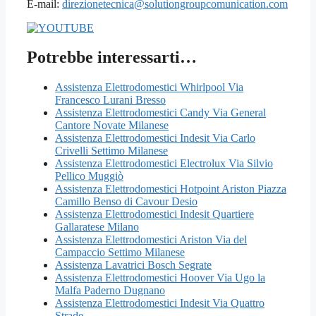
E-mail:
direzionetecnica@solutiongroupcomunication.com
Potrebbe interessarti…
Assistenza Elettrodomestici Whirlpool Via
Francesco Lurani Bresso
Assistenza Elettrodomestici Candy Via General
Cantore Novate Milanese
Assistenza Elettrodomestici Indesit Via Carlo
Crivelli Settimo Milanese
Assistenza Elettrodomestici Electrolux Via Silvio
Pellico Muggiò
Assistenza Elettrodomestici Hotpoint Ariston Piazza
Camillo Benso di Cavour Desio
Assistenza Elettrodomestici Indesit Quartiere
Gallaratese Milano
Assistenza Elettrodomestici Ariston Via del
Campaccio Settimo Milanese
Assistenza Lavatrici Bosch Segrate
Assistenza Elettrodomestici Hoover Via Ugo la
Malfa Paderno Dugnano
Assistenza Elettrodomestici Indesit Via Quattro
Strade