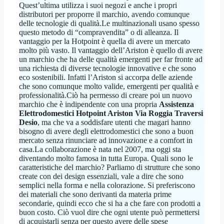
Quest’ultima utilizza i suoi negozi e anche i propri
distributori per proporre il marchio, avendo comunque
delle tecnologie di qualità.Le multinazionali usano spesso
questo metodo di “compravendita” o di alleanza. Il
vantaggio per la Hotpoint è quella di avere un mercato
molto più vasto. Il vantaggio dell’Ariston è quello di avere
un marchio che ha delle qualità emergenti per far fronte ad
una richiesta di diverse tecnologie innovative e che sono
eco sostenibili. Infatti l’Ariston si accorpa delle aziende
che sono comunque molto valide, emergenti per qualità e
professionalità.Ciò ha permesso di creare poi un nuovo
marchio che è indipendente con una propria
Assistenza
Elettrodomestici Hotpoint Ariston Via Roggia Traversi
Desio
, ma che va a soddisfare utenti che magari hanno
bisogno di avere degli elettrodomestici che sono a buon
mercato senza rinunciare ad innovazione e a comfort in
casa.La collaborazione è nata nel 2007, ma oggi sta
diventando molto famosa in tutta Europa. Quali sono le
caratteristiche del marchio? Parliamo di strutture che sono
create con dei design essenziali, vale a dire che sono
semplici nella forma e nella colorazione. Si preferiscono
dei materiali che sono derivanti da materia prime
secondarie, quindi ecco che si ha a che fare con prodotti a
buon costo. Ciò vuol dire che ogni utente può permettersi
di acquistarli senza per questo avere delle spese