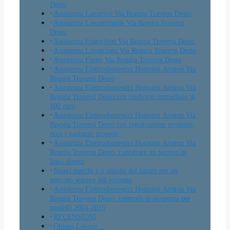
Desio
Assistenza Lavatrice Via Roggia Traversi Desio
Assistenza Lavastoviglie Via Roggia Traversi
Desio
Assistenza Frigoriferi Via Roggia Traversi Desio
Assistenza Lavasciuga Via Roggia Traversi Desio
Assistenza Forno Via Roggia Traversi Desio
Assistenza Elettrodomestici Hotpoint Ariston Via
Roggia Traversi Desio
Assistenza Elettrodomestici Hotpoint Ariston Via
Roggia Traversi Desio con rimborso immediato di
100 euro
Assistenza Elettrodomestici Hotpoint Ariston Via
Roggia Traversi Desio con registrazione prodotto,
ecco i vantaggi proposti
Assistenza Elettrodomestici Hotpoint Ariston Via
Roggia Traversi Desio, contattare un tecnico in
linea diretta
Nuovi marchi e a visione del futuro per un
mercato sempre più esigente
Assistenza Elettrodomestici Hotpoint Ariston Via
Roggia Traversi Desio, controlli di sicurezza per
modelli 2004-2015
RECENSIONI
Ottimo Lavoro…