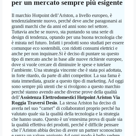
per un mercato sempre più esigente
Il marchio Hotpoint dell’Ariston, a livello europeo, è
tendenzialmente nuovo, perché deve anche paragonarsi ai
grandi marchi che da anni ed anni sono nel settore.
Tuttavia anche se nuovo, sta puntando su una serie di
design di tendenza, optando per una buona tecnologia che
è mirata nel futuro. Infatti i prodotti sono studiati per essere
comunque eco sostenibili, con ridotti consumi elettrici e
anche per non inquinare.Si è deciso di puntare su questo
tipo di mercato anche in base alle nuove richieste europee,
dove si vuole cercare di diminuire le spese e tutelare
l’ambiente. Una strategia vincente che è stata poi adottata,
in forte ritardo, da parte di altri competitor. La sua fama è
stata immediata, grazie a questo tipo di marketing. Ad oggi
sono sempre più utenti che si rivolgono a questo marchio
perché stanno avendo anche diverse prove della qualità
dell’
Assistenza Elettrodomestici Hotpoint Ariston Via
Roggia Traversi Desio
. La stessa Ariston ha deciso di
averla nel suo “carnet” di collaboratori proprio perché ha
valutato quale sia la qualità della tecnologia e la strategia
che hanno usato. Questo è un’ennesima prova di quale sia
la qualità effettiva dei prodotti, perché è difficile pensare
che l’Ariston abbia deciso di avere un partner sconosciuto
e senza un valore aggiunto.Ad ogni modo è bello vedere