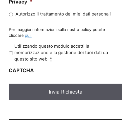
Privacy
*
Autorizzo il trattamento dei miei dati personali
Per maggiori informazioni sulla nostra policy potete
cliccare
qui!
P
Utilizzando questo modulo accetti la
r
memorizzazione e la gestione dei tuoi dati da
i
questo sito web.
*
v
CAPTCHA
a
c
y
*