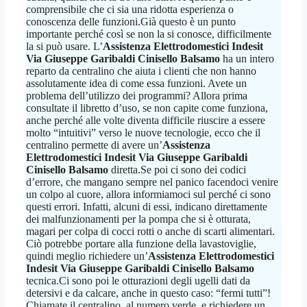
comprensibile che ci sia una ridotta esperienza o
conoscenza delle funzioni.Già questo è un punto
importante perché così se non la si conosce, difficilmente
la si può usare. L’
Assistenza Elettrodomestici Indesit
Via Giuseppe Garibaldi Cinisello Balsamo
ha un intero
reparto da centralino che aiuta i clienti che non hanno
assolutamente idea di come essa funzioni. Avete un
problema dell’utilizzo dei programmi? Allora prima
consultate il libretto d’uso, se non capite come funziona,
anche perché alle volte diventa difficile riuscire a essere
molto “intuitivi” verso le nuove tecnologie, ecco che il
centralino permette di avere un’
Assistenza
Elettrodomestici Indesit Via Giuseppe Garibaldi
Cinisello Balsamo
diretta.Se poi ci sono dei codici
d’errore, che mangano sempre nel panico facendoci venire
un colpo al cuore, allora informiamoci sul perché ci sono
questi errori. Infatti, alcuni di essi, indicano direttamente
dei malfunzionamenti per la pompa che si è otturata,
magari per colpa di cocci rotti o anche di scarti alimentari.
Ciò potrebbe portare alla funzione della lavastoviglie,
quindi meglio richiedere un’
Assistenza Elettrodomestici
Indesit Via Giuseppe Garibaldi Cinisello Balsamo
tecnica.Ci sono poi le otturazioni degli ugelli dati da
detersivi e da calcare, anche in questo caso: “fermi tutti”!
Chiamate il centralino, al numero verde, e richiedere un