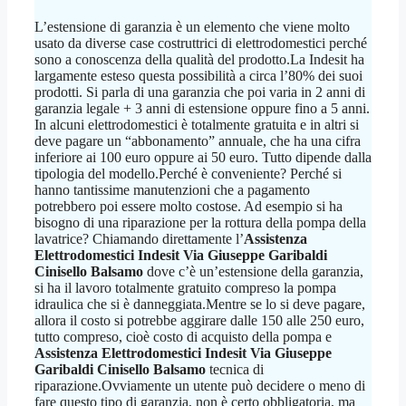
L’estensione di garanzia è un elemento che viene molto
usato da diverse case costruttrici di elettrodomestici perché
sono a conoscenza della qualità del prodotto.La Indesit ha
largamente esteso questa possibilità a circa l’80% dei suoi
prodotti. Si parla di una garanzia che poi varia in 2 anni di
garanzia legale + 3 anni di estensione oppure fino a 5 anni.
In alcuni elettrodomestici è totalmente gratuita e in altri si
deve pagare un “abbonamento” annuale, che ha una cifra
inferiore ai 100 euro oppure ai 50 euro. Tutto dipende dalla
tipologia del modello.Perché è conveniente? Perché si
hanno tantissime manutenzioni che a pagamento
potrebbero poi essere molto costose. Ad esempio si ha
bisogno di una riparazione per la rottura della pompa della
lavatrice? Chiamando direttamente l’
Assistenza
Elettrodomestici Indesit Via Giuseppe Garibaldi
Cinisello Balsamo
dove c’è un’estensione della garanzia,
si ha il lavoro totalmente gratuito compreso la pompa
idraulica che si è danneggiata.Mentre se lo si deve pagare,
allora il costo si potrebbe aggirare dalle 150 alle 250 euro,
tutto compreso, cioè costo di acquisto della pompa e
Assistenza Elettrodomestici Indesit Via Giuseppe
Garibaldi Cinisello Balsamo
tecnica di
riparazione.Ovviamente un utente può decidere o meno di
fare questo tipo di garanzia, non è certo obbligatoria, ma