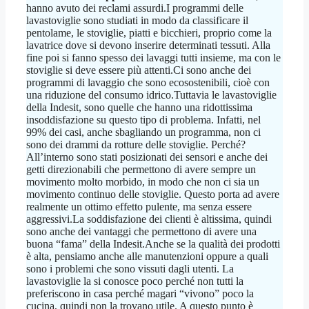
hanno avuto dei reclami assurdi.I programmi delle
lavastoviglie sono studiati in modo da classificare il
pentolame, le stoviglie, piatti e bicchieri, proprio come la
lavatrice dove si devono inserire determinati tessuti. Alla
fine poi si fanno spesso dei lavaggi tutti insieme, ma con le
stoviglie si deve essere più attenti.Ci sono anche dei
programmi di lavaggio che sono ecosostenibili, cioè con
una riduzione del consumo idrico.Tuttavia le lavastoviglie
della Indesit, sono quelle che hanno una ridottissima
insoddisfazione su questo tipo di problema. Infatti, nel
99% dei casi, anche sbagliando un programma, non ci
sono dei drammi da rotture delle stoviglie. Perché?
All’interno sono stati posizionati dei sensori e anche dei
getti direzionabili che permettono di avere sempre un
movimento molto morbido, in modo che non ci sia un
movimento continuo delle stoviglie. Questo porta ad avere
realmente un ottimo effetto pulente, ma senza essere
aggressivi.La soddisfazione dei clienti è altissima, quindi
sono anche dei vantaggi che permettono di avere una
buona “fama” della Indesit.Anche se la qualità dei prodotti
è alta, pensiamo anche alle manutenzioni oppure a quali
sono i problemi che sono vissuti dagli utenti. La
lavastoviglie la si conosce poco perché non tutti la
preferiscono in casa perché magari “vivono” poco la
cucina, quindi non la trovano utile. A questo punto è