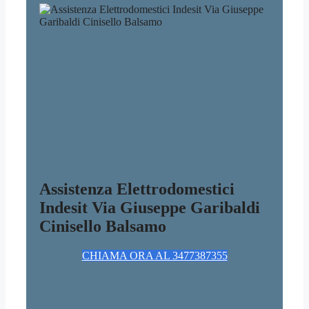
Assistenza Elettrodomestici
Indesit Via Giuseppe Garibaldi
Cinisello Balsamo
CHIAMA ORA AL 3477387355