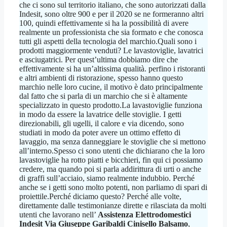
che ci sono sul territorio italiano, che sono autorizzati dalla
Indesit, sono oltre 900 e per il 2020 se ne formeranno altri
100, quindi effettivamente si ha la possibilità di avere
realmente un professionista che sia formato e che conosca
tutti gli aspetti della tecnologia del marchio.Quali sono i
prodotti maggiormente venduti? Le lavastoviglie, lavatrici
e asciugatrici. Per quest’ultima dobbiamo dire che
effettivamente si ha un’altissima qualità. perfino i ristoranti
e altri ambienti di ristorazione, spesso hanno questo
marchio nelle loro cucine, il motivo è dato principalmente
dal fatto che si parla di un marchio che si è altamente
specializzato in questo prodotto.La lavastoviglie funziona
in modo da essere la lavatrice delle stoviglie. I getti
direzionabili, gli ugelli, il calore e via dicendo, sono
studiati in modo da poter avere un ottimo effetto di
lavaggio, ma senza danneggiare le stoviglie che si mettono
all’interno.Spesso ci sono utenti che dichiarano che la loro
lavastoviglie ha rotto piatti e bicchieri, fin qui ci possiamo
credere, ma quando poi si parla addirittura di urti o anche
di graffi sull’acciaio, siamo realmente indubbio. Perché
anche se i getti sono molto potenti, non parliamo di spari di
proiettile.Perché diciamo questo? Perché alle volte,
direttamente dalle testimonianze dirette e rilasciata da molti
utenti che lavorano nell’
Assistenza Elettrodomestici
Indesit Via Giuseppe Garibaldi Cinisello Balsamo
,