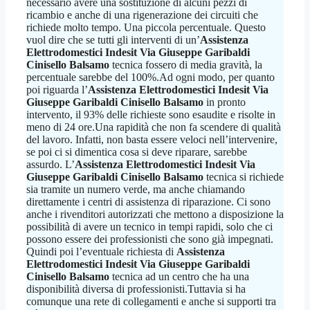
necessario avere una sostituzione di alcuni pezzi di
ricambio e anche di una rigenerazione dei circuiti che
richiede molto tempo. Una piccola percentuale. Questo
vuol dire che se tutti gli interventi di un’
Assistenza
Elettrodomestici Indesit Via Giuseppe Garibaldi
Cinisello Balsamo
tecnica fossero di media gravità, la
percentuale sarebbe del 100%.Ad ogni modo, per quanto
poi riguarda l’
Assistenza Elettrodomestici Indesit Via
Giuseppe Garibaldi Cinisello Balsamo
in pronto
intervento, il 93% delle richieste sono esaudite e risolte in
meno di 24 ore.Una rapidità che non fa scendere di qualità
del lavoro. Infatti, non basta essere veloci nell’intervenire,
se poi ci si dimentica cosa si deve riparare, sarebbe
assurdo. L’
Assistenza Elettrodomestici Indesit Via
Giuseppe Garibaldi Cinisello Balsamo
tecnica si richiede
sia tramite un numero verde, ma anche chiamando
direttamente i centri di assistenza di riparazione. Ci sono
anche i rivenditori autorizzati che mettono a disposizione la
possibilità di avere un tecnico in tempi rapidi, solo che ci
possono essere dei professionisti che sono già impegnati.
Quindi poi l’eventuale richiesta di
Assistenza
Elettrodomestici Indesit Via Giuseppe Garibaldi
Cinisello Balsamo
tecnica ad un centro che ha una
disponibilità diversa di professionisti.Tuttavia si ha
comunque una rete di collegamenti e anche si supporti tra