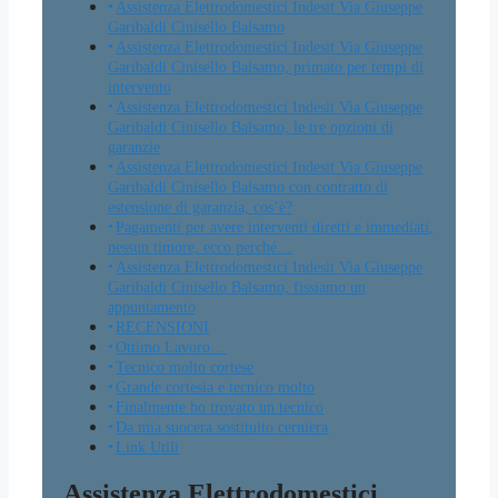
Assistenza Elettrodomestici Indesit Via Giuseppe
Garibaldi Cinisello Balsamo
Assistenza Elettrodomestici Indesit Via Giuseppe
Garibaldi Cinisello Balsamo, primato per tempi di
intervento
Assistenza Elettrodomestici Indesit Via Giuseppe
Garibaldi Cinisello Balsamo, le tre opzioni di
garanzie
Assistenza Elettrodomestici Indesit Via Giuseppe
Garibaldi Cinisello Balsamo con contratto di
estensione di garanzia, cos’è?
Pagamenti per avere interventi diretti e immediati,
nessun timore, ecco perché…
Assistenza Elettrodomestici Indesit Via Giuseppe
Garibaldi Cinisello Balsamo, fissiamo un
appuntamento
RECENSIONI
Ottimo Lavoro…
Tecnico molto cortese
Grande cortesia e tecnico molto
Finalmente ho trovato un tecnico
Da mia suocera sostituito cerniera
Link Utili
Assistenza Elettrodomestici