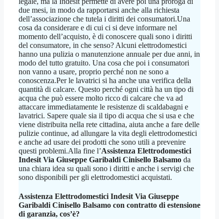
legale, ma la Indesit permette di avere poi una proroga di
due mesi, in modo da rapportarsi anche alla richiesta
dell’associazione che tutela i diritti dei consumatori.Una
cosa da considerare e di cui ci si deve informare nel
momento dell’acquisto, è di conoscere quali sono i diritti
del consumatore, in che senso? Alcuni elettrodomestici
hanno una pulizia o manutenzione annuale per due anni, in
modo del tutto gratuito. Una cosa che poi i consumatori
non vanno a usare, proprio perché non ne sono a
conoscenza.Per le lavatrici si ha anche una verifica della
quantità di calcare. Questo perché ogni città ha un tipo di
acqua che può essere molto ricco di calcare che va ad
attaccare immediatamente le resistenze di scaldabagni e
lavatrici. Sapere quale sia il tipo di acqua che si usa e che
viene distribuita nella rete cittadina, aiuta anche a fare delle
pulizie continue, ad allungare la vita degli elettrodomestici
e anche ad usare dei prodotti che sono utili a prevenire
questi problemi.Alla fine l’
Assistenza Elettrodomestici
Indesit Via Giuseppe Garibaldi Cinisello Balsamo
da
una chiara idea su quali sono i diritti e anche i servigi che
sono disponibili per gli elettrodomestici acquistati.
Assistenza Elettrodomestici Indesit Via Giuseppe
Garibaldi Cinisello Balsamo
con contratto di estensione
di garanzia, cos’è?