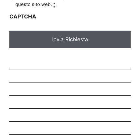
i
questo sito web.
*
v
CAPTCHA
a
c
y
*