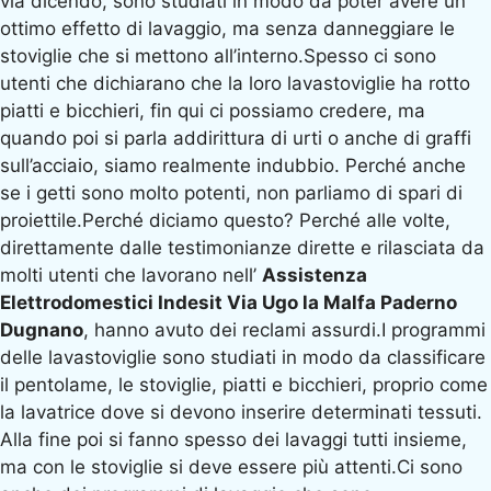
via dicendo, sono studiati in modo da poter avere un
ottimo effetto di lavaggio, ma senza danneggiare le
stoviglie che si mettono all’interno.Spesso ci sono
utenti che dichiarano che la loro lavastoviglie ha rotto
piatti e bicchieri, fin qui ci possiamo credere, ma
quando poi si parla addirittura di urti o anche di graffi
sull’acciaio, siamo realmente indubbio. Perché anche
se i getti sono molto potenti, non parliamo di spari di
proiettile.Perché diciamo questo? Perché alle volte,
direttamente dalle testimonianze dirette e rilasciata da
molti utenti che lavorano nell’
Assistenza
Elettrodomestici Indesit Via Ugo la Malfa Paderno
Dugnano
, hanno avuto dei reclami assurdi.I programmi
delle lavastoviglie sono studiati in modo da classificare
il pentolame, le stoviglie, piatti e bicchieri, proprio come
la lavatrice dove si devono inserire determinati tessuti.
Alla fine poi si fanno spesso dei lavaggi tutti insieme,
ma con le stoviglie si deve essere più attenti.Ci sono