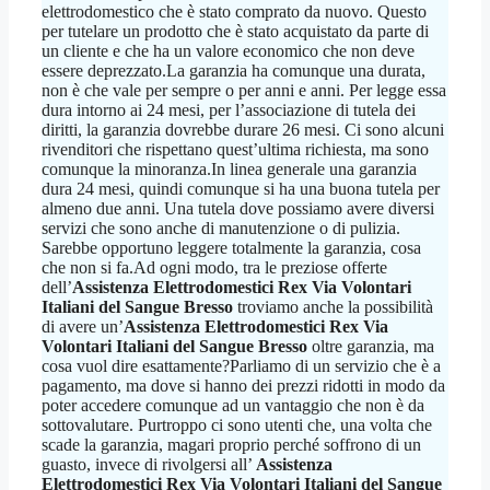
elettrodomestico che è stato comprato da nuovo. Questo
per tutelare un prodotto che è stato acquistato da parte di
un cliente e che ha un valore economico che non deve
essere deprezzato.La garanzia ha comunque una durata,
non è che vale per sempre o per anni e anni. Per legge essa
dura intorno ai 24 mesi, per l’associazione di tutela dei
diritti, la garanzia dovrebbe durare 26 mesi. Ci sono alcuni
rivenditori che rispettano quest’ultima richiesta, ma sono
comunque la minoranza.In linea generale una garanzia
dura 24 mesi, quindi comunque si ha una buona tutela per
almeno due anni. Una tutela dove possiamo avere diversi
servizi che sono anche di manutenzione o di pulizia.
Sarebbe opportuno leggere totalmente la garanzia, cosa
che non si fa.Ad ogni modo, tra le preziose offerte
dell’
Assistenza Elettrodomestici Rex Via Volontari
Italiani del Sangue Bresso
troviamo anche la possibilità
di avere un’
Assistenza Elettrodomestici Rex Via
Volontari Italiani del Sangue Bresso
oltre garanzia, ma
cosa vuol dire esattamente?Parliamo di un servizio che è a
pagamento, ma dove si hanno dei prezzi ridotti in modo da
poter accedere comunque ad un vantaggio che non è da
sottovalutare. Purtroppo ci sono utenti che, una volta che
scade la garanzia, magari proprio perché soffrono di un
guasto, invece di rivolgersi all’
Assistenza
Elettrodomestici Rex Via Volontari Italiani del Sangue