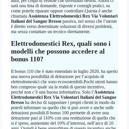
anni, per colpa di ventole che diventano deboli. Allora ci
sarà una lista di domande, risposte e consigli pratici, su
come poterle riparare oppure controllare.Questa è anche
chiamata
Assistenza Elettrodomestici Rex Via Volontari
Italiani del Sangue Bresso
passiva, nel senso che l’utente
è diretto verso determinate soluzioni di diversi problemi,
ma senza contattare un tecnico direttamente.
Elettrodomestici Rex, quali sono i
modelli che possono accedere al
bonus 110?
Il bonus 110 che è stato emendato in luglio 2020, ha aperto
una nuova possibilità di detrazione per l’acquisto di
elettrodomestici che sono ecosostenibili.Pochi utenti hanno
ben compreso quale sia la realtà di questo incentivo,
perché non c’è una buona informativa. Solo l’
Assistenza
Elettrodomestici Rex Via Volontari Italiani del Sangue
Bresso
ha deciso di supportare i propri clienti in modo da
poterli informare su quello che si può avere e anche sulle
detrazioni possibili.Il bonus 100 permette di avere una
detrazione pari al 110% con una restituzione di quello che
si è speso, aumentato del 10% d’interessi, nell’arco di 10
anni. Quindi è bene approfittare di questo incentivo anche