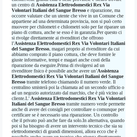
un centro di
Assistenza Elettrodomestici Rex Via
Volontari Italiani del Sangue Bresso
e riparazione, ma
occorre valutare che un utente che vive in un Comune che
appartiene ad una determinata provincia, non si può certo
muovere per chilometri e chilometri solo per far riparare un
piano di cottura, anche se esso è in garanzia.Per questo ci
si rivolge direttamente ai rivenditori che offrono
l’
Assistenza Elettrodomestici Rex Via Volontari Italiani
del Sangue Bresso
, magari proprio al rivenditore da cui
abbiamo comprato il piano cottura, che deve fornire le
giuste informative, tempi e magari anche costi della
riparazione da eseguire.Prima di rivolgersi ad un
rivenditore fisico è possibile anche avere un’
Assistenza
Elettrodomestici Rex Via Volontari Italiani del Sangue
Bresso
tramite telefono chiamando il numero verde. Il
centralino smisterà poi la chiamata ad un secondo ufficio o
ad un negozio autorizzato dal marchio, che è più vicino al
cliente.L’
Assistenza Elettrodomestici Rex Via Volontari
Italiani del Sangue Bresso
tramite numero verde permette
anche di avere dei consigli per controllare o comunque per
certificare se è necessario una riparazione. Un controllo
che il privato può anche fare da solo.In alternativa, quando
poi si ha bisogno di avere un intervento tecnico che sia su
elettrodomestici di grandi dimensioni, allora ecco che è
possibile anche avere un tecnico che giunga direttamente