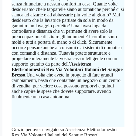
senza rinunciare a nessun comfort in casa. Quante volte
desideriamo chele tapparelle siano automatiche perché ci si
stanca ad alzarle e ad abbassarle più volte al giorno? Mai
desiderato che la lavatrice partisse da sola in modo da
garantire un lavaggio perfetto? Una lavasciuga da
controllare a distanza che vi permette di avere solo la
preoccupazione di stirare gli indumenti? I comfort sono
molti e tutti a portata di mano o di click. Sicuramente
occorre pensare anche ai consumi e ai sistemi di domotica
con comandi a distanza. Tuttavia potete strutturare e
progettare interamente la vostra casa intelligente con un
supporto gratuito da parte dell’
Assistenza
Elettrodomestici Rex Via Volontari Italiani del Sangue
Bresso
.Una volta che avete in progetto di fare grandi
cambiamenti, basta che contattate un negozio o un centro
di vendita, per vedere cosa possono proporvi e quindi
anche capire le spese che dovete supportare, avendo
finalmente una casa autonoma.
Grazie per aver navigato su Assistenza Elettrodomestici
Rex Via Volontari Italiani del Sangue Bresso!