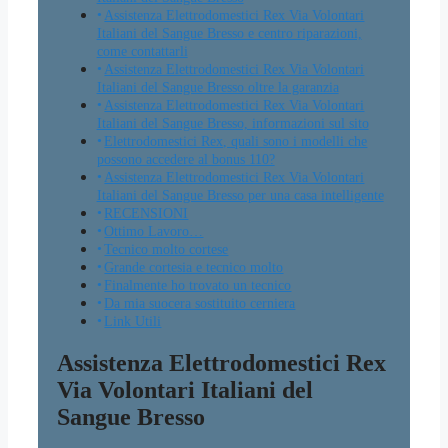
Assistenza Elettrodomestici Rex Via Volontari
Italiani del Sangue Bresso e centro riparazioni,
come contattarli
Assistenza Elettrodomestici Rex Via Volontari
Italiani del Sangue Bresso oltre la garanzia
Assistenza Elettrodomestici Rex Via Volontari
Italiani del Sangue Bresso, informazioni sul sito
Elettrodomestici Rex, quali sono i modelli che
possono accedere al bonus 110?
Assistenza Elettrodomestici Rex Via Volontari
Italiani del Sangue Bresso per una casa intelligente
RECENSIONI
Ottimo Lavoro…
Tecnico molto cortese
Grande cortesia e tecnico molto
Finalmente ho trovato un tecnico
Da mia suocera sostituito cerniera
Link Utili
Assistenza Elettrodomestici Rex
Via Volontari Italiani del
Sangue Bresso