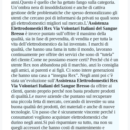
anni.Questo è quello che ha gettato fango sulla categoria.
Un’ombra nera di insoddisfazioni e anche di cattiva
gestione delle problematiche che spesso demoralizzano gli
utenti che cercano poi di informarsi da privati su quali sono
gli elettrodomestici migliori sul mercato.L’
Assistenza
Elettrodomestici Rex Via Volontari Italiani del Sangue
Bresso
è invece puntato sull’offrire il massimo della
qualità, sia in fase di prevendita, di vendita e per tutta la
vita dell’elettrodomestico da lui inventato. I marchi di
qualità, che hanno una fama in tutto il mondo, lavorano
continuamente per offrire dei servizi che sono di “tutela”
del cliente.Come ne possiamo essere certi? Perché chi è un
utente Rex non abbandona più il marchio, anzi lo consiglia
agli amici, ai parenti e ai figli. Ci sono intere generazioni
che hanno una casa a “insegna Rex”. Negli anni poi c’è
stata un’evoluzione sull’
Assistenza Elettrodomestici Rex
Via Volontari Italiani del Sangue Bresso
da offrire ai
clienti, questo proprio perché non basta produrre prodotti
di qualità.Le nuove aziende che puntano sul recuperare
una piccola fetta di mercato, cercando di investire su una
buona qualità dei prodotti, dei materiali e anche di nuove
tecnologie. Un passo che è sicuramente vincente perché i
consumatori vogliono acquistare elettrodomestici che
durino negli anni.Si può risparmiare su tutto, ma non su
quegli accessori che hanno costi di mantenimento e