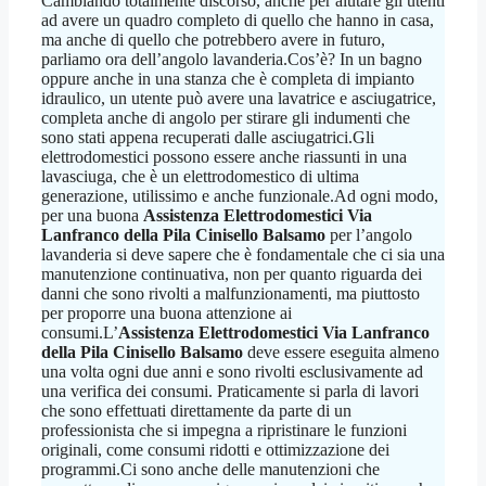
Cambiando totalmente discorso, anche per aiutare gli utenti
ad avere un quadro completo di quello che hanno in casa,
ma anche di quello che potrebbero avere in futuro,
parliamo ora dell’angolo lavanderia.Cos’è? In un bagno
oppure anche in una stanza che è completa di impianto
idraulico, un utente può avere una lavatrice e asciugatrice,
completa anche di angolo per stirare gli indumenti che
sono stati appena recuperati dalle asciugatrici.Gli
elettrodomestici possono essere anche riassunti in una
lavasciuga, che è un elettrodomestico di ultima
generazione, utilissimo e anche funzionale.Ad ogni modo,
per una buona
Assistenza Elettrodomestici Via
Lanfranco della Pila Cinisello Balsamo
per l’angolo
lavanderia si deve sapere che è fondamentale che ci sia una
manutenzione continuativa, non per quanto riguarda dei
danni che sono rivolti a malfunzionamenti, ma piuttosto
per proporre una buona attenzione ai
consumi.L’
Assistenza Elettrodomestici Via Lanfranco
della Pila Cinisello Balsamo
deve essere eseguita almeno
una volta ogni due anni e sono rivolti esclusivamente ad
una verifica dei consumi. Praticamente si parla di lavori
che sono effettuati direttamente da parte di un
professionista che si impegna a ripristinare le funzioni
originali, come consumi ridotti e ottimizzazione dei
programmi.Ci sono anche delle manutenzioni che