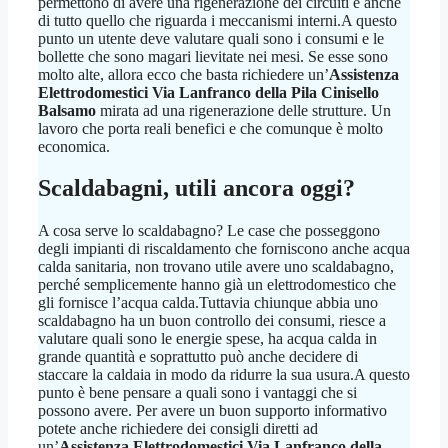
permettono di avere una rigenerazione dei circuiti e anche
di tutto quello che riguarda i meccanismi interni.A questo
punto un utente deve valutare quali sono i consumi e le
bollette che sono magari lievitate nei mesi. Se esse sono
molto alte, allora ecco che basta richiedere un’
Assistenza
Elettrodomestici Via Lanfranco della Pila Cinisello
Balsamo
mirata ad una rigenerazione delle strutture. Un
lavoro che porta reali benefici e che comunque è molto
economica.
Scaldabagni, utili ancora oggi?
A cosa serve lo scaldabagno? Le case che posseggono
degli impianti di riscaldamento che forniscono anche acqua
calda sanitaria, non trovano utile avere uno scaldabagno,
perché semplicemente hanno già un elettrodomestico che
gli fornisce l’acqua calda.Tuttavia chiunque abbia uno
scaldabagno ha un buon controllo dei consumi, riesce a
valutare quali sono le energie spese, ha acqua calda in
grande quantità e soprattutto può anche decidere di
staccare la caldaia in modo da ridurre la sua usura.A questo
punto è bene pensare a quali sono i vantaggi che si
possono avere. Per avere un buon supporto informativo
potete anche richiedere dei consigli diretti ad
un’
Assistenza Elettrodomestici Via Lanfranco della