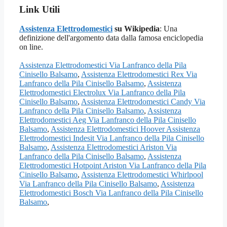
Link Utili
Assistenza Elettrodomestici
su Wikipedia
: Una
definizione dell'argomento data dalla famosa enciclopedia
on line.
Assistenza Elettrodomestici Via Lanfranco della Pila
Cinisello Balsamo
,
Assistenza Elettrodomestici Rex Via
Lanfranco della Pila Cinisello Balsamo
,
Assistenza
Elettrodomestici Electrolux Via Lanfranco della Pila
Cinisello Balsamo
,
Assistenza Elettrodomestici Candy Via
Lanfranco della Pila Cinisello Balsamo
,
Assistenza
Elettrodomestici Aeg Via Lanfranco della Pila Cinisello
Balsamo
,
Assistenza Elettrodomestici Hoover Assistenza
Elettrodomestici Indesit Via Lanfranco della Pila Cinisello
Balsamo
,
Assistenza Elettrodomestici Ariston Via
Lanfranco della Pila Cinisello Balsamo
,
Assistenza
Elettrodomestici Hotpoint Ariston Via Lanfranco della Pila
Cinisello Balsamo
,
Assistenza Elettrodomestici Whirlpool
Via Lanfranco della Pila Cinisello Balsamo
,
Assistenza
Elettrodomestici Bosch Via Lanfranco della Pila Cinisello
Balsamo
,