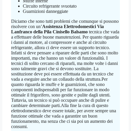
Muffe interne
Circuito refrigerante svuotato
Guarnizioni danneggiate
Diciamo che sono tutti problemi che comunque si possono
risolvere con un’
Assistenza Elettrodomestici Via
Lanfranco della Pila Cinisello Balsamo
tecnica che vada
a effettuare delle buone manutenzioni. Per quanto riguarda
i danni al motore, al compressore e anche al circuito
refrigerante, allora ci deve essere un supporto tecnico.
Infatti si deve pensare a riparare delle parti che sono molto
importanti, ma che hanno un valore di funzionalità. I
tecnici di solito cercano di ripararli, ma molte volte i danni
sono talmente gravi che si devono sostituire. La
sostituzione deve poi essere effettuata da un tecnico che
vada a eseguire anche un collaudo della struttura.Per
quanto riguarda le muffe e le guarnizioni, che sono
componenti indispensabili per far funzionare in modo
ottimale il frigorifero, sono gestite e pulite dagli utenti.
Tuttavia, un tecnico si può occupare anche di pulire e
cambiare determinate parti.Alla fine la cura di questo
elettrodomestico deve essere totale, per avere sempre una
funzione ottimale che vada a garantire un buon
funzionamento, ma senza che ci sia poi un aumento dei
consumi.