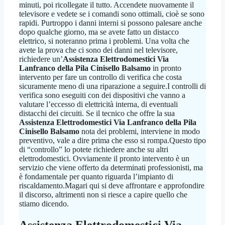
minuti, poi ricollegate il tutto. Accendete nuovamente il
televisore e vedete se i comandi sono ottimali, cioè se sono
rapidi. Purtroppo i danni interni si possono palesare anche
dopo qualche giorno, ma se avete fatto un distacco
elettrico, si noteranno prima i problemi. Una volta che
avete la prova che ci sono dei danni nel televisore,
richiedere un’
Assistenza Elettrodomestici Via
Lanfranco della Pila Cinisello Balsamo
in pronto
intervento per fare un controllo di verifica che costa
sicuramente meno di una riparazione a seguire.I controlli di
verifica sono eseguiti con dei dispositivi che vanno a
valutare l’eccesso di elettricità interna, di eventuali
distacchi dei circuiti. Se il tecnico che offre la sua
Assistenza Elettrodomestici Via Lanfranco della Pila
Cinisello Balsamo
nota dei problemi, interviene in modo
preventivo, vale a dire prima che esso si rompa.Questo tipo
di “controllo” lo potete richiedere anche su altri
elettrodomestici. Ovviamente il pronto intervento è un
servizio che viene offerto da determinati professionisti, ma
è fondamentale per quanto riguarda l’impianto di
riscaldamento.Magari qui si deve affrontare e approfondire
il discorso, altrimenti non si riesce a capire quello che
stiamo dicendo.
Assistenza Elettrodomestici Via