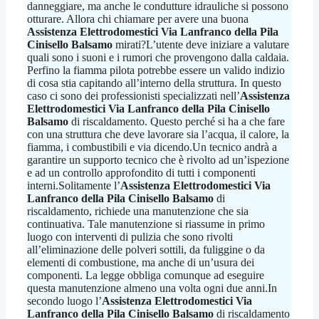
danneggiare, ma anche le condutture idrauliche si possono
otturare. Allora chi chiamare per avere una buona
Assistenza Elettrodomestici Via Lanfranco della Pila
Cinisello Balsamo
mirati?L’utente deve iniziare a valutare
quali sono i suoni e i rumori che provengono dalla caldaia.
Perfino la fiamma pilota potrebbe essere un valido indizio
di cosa stia capitando all’interno della struttura. In questo
caso ci sono dei professionisti specializzati nell’
Assistenza
Elettrodomestici Via Lanfranco della Pila Cinisello
Balsamo
di riscaldamento. Questo perché si ha a che fare
con una struttura che deve lavorare sia l’acqua, il calore, la
fiamma, i combustibili e via dicendo.Un tecnico andrà a
garantire un supporto tecnico che è rivolto ad un’ispezione
e ad un controllo approfondito di tutti i componenti
interni.Solitamente l’
Assistenza Elettrodomestici Via
Lanfranco della Pila Cinisello Balsamo
di
riscaldamento, richiede una manutenzione che sia
continuativa. Tale manutenzione si riassume in primo
luogo con interventi di pulizia che sono rivolti
all’eliminazione delle polveri sottili, da fuliggine o da
elementi di combustione, ma anche di un’usura dei
componenti. La legge obbliga comunque ad eseguire
questa manutenzione almeno una volta ogni due anni.In
secondo luogo l’
Assistenza Elettrodomestici Via
Lanfranco della Pila Cinisello Balsamo
di riscaldamento