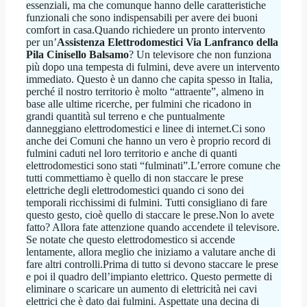
essenziali, ma che comunque hanno delle caratteristiche
funzionali che sono indispensabili per avere dei buoni
comfort in casa.Quando richiedere un pronto intervento
per un’
Assistenza Elettrodomestici Via Lanfranco della
Pila Cinisello Balsamo
? Un televisore che non funziona
più dopo una tempesta di fulmini, deve avere un intervento
immediato. Questo è un danno che capita spesso in Italia,
perché il nostro territorio è molto “attraente”, almeno in
base alle ultime ricerche, per fulmini che ricadono in
grandi quantità sul terreno e che puntualmente
danneggiano elettrodomestici e linee di internet.Ci sono
anche dei Comuni che hanno un vero è proprio record di
fulmini caduti nel loro territorio e anche di quanti
elettrodomestici sono stati “fulminati”.L’errore comune che
tutti commettiamo è quello di non staccare le prese
elettriche degli elettrodomestici quando ci sono dei
temporali ricchissimi di fulmini. Tutti consigliano di fare
questo gesto, cioè quello di staccare le prese.Non lo avete
fatto? Allora fate attenzione quando accendete il televisore.
Se notate che questo elettrodomestico si accende
lentamente, allora meglio che iniziamo a valutare anche di
fare altri controlli.Prima di tutto si devono staccare le prese
e poi il quadro dell’impianto elettrico. Questo permette di
eliminare o scaricare un aumento di elettricità nei cavi
elettrici che è dato dai fulmini. Aspettate una decina di