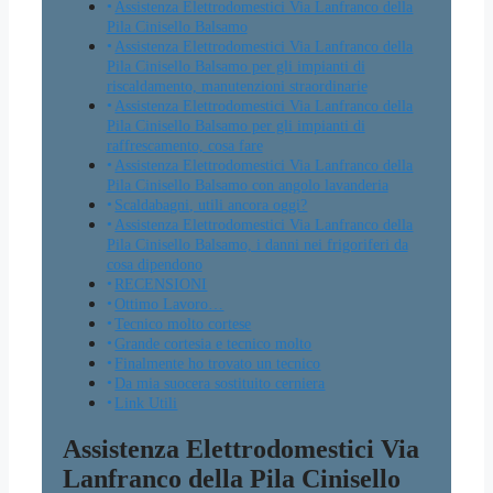
Assistenza Elettrodomestici Via Lanfranco della
Pila Cinisello Balsamo
Assistenza Elettrodomestici Via Lanfranco della
Pila Cinisello Balsamo per gli impianti di
riscaldamento, manutenzioni straordinarie
Assistenza Elettrodomestici Via Lanfranco della
Pila Cinisello Balsamo per gli impianti di
raffrescamento, cosa fare
Assistenza Elettrodomestici Via Lanfranco della
Pila Cinisello Balsamo con angolo lavanderia
Scaldabagni, utili ancora oggi?
Assistenza Elettrodomestici Via Lanfranco della
Pila Cinisello Balsamo, i danni nei frigoriferi da
cosa dipendono
RECENSIONI
Ottimo Lavoro…
Tecnico molto cortese
Grande cortesia e tecnico molto
Finalmente ho trovato un tecnico
Da mia suocera sostituito cerniera
Link Utili
Assistenza Elettrodomestici Via
Lanfranco della Pila Cinisello