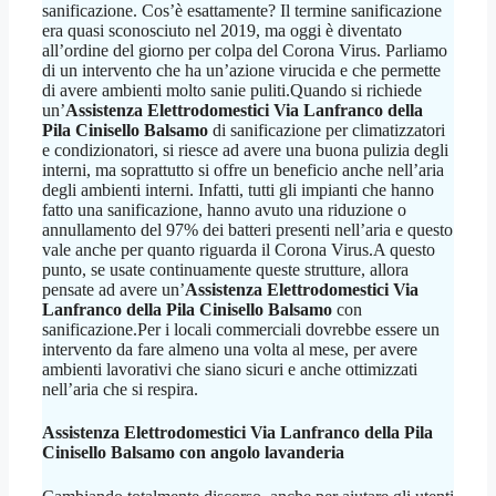
sanificazione. Cos’è esattamente? Il termine sanificazione
era quasi sconosciuto nel 2019, ma oggi è diventato
all’ordine del giorno per colpa del Corona Virus. Parliamo
di un intervento che ha un’azione virucida e che permette
di avere ambienti molto sanie puliti.Quando si richiede
un’
Assistenza Elettrodomestici Via Lanfranco della
Pila Cinisello Balsamo
di sanificazione per climatizzatori
e condizionatori, si riesce ad avere una buona pulizia degli
interni, ma soprattutto si offre un beneficio anche nell’aria
degli ambienti interni. Infatti, tutti gli impianti che hanno
fatto una sanificazione, hanno avuto una riduzione o
annullamento del 97% dei batteri presenti nell’aria e questo
vale anche per quanto riguarda il Corona Virus.A questo
punto, se usate continuamente queste strutture, allora
pensate ad avere un’
Assistenza Elettrodomestici Via
Lanfranco della Pila Cinisello Balsamo
con
sanificazione.Per i locali commerciali dovrebbe essere un
intervento da fare almeno una volta al mese, per avere
ambienti lavorativi che siano sicuri e anche ottimizzati
nell’aria che si respira.
Assistenza Elettrodomestici Via Lanfranco della Pila
Cinisello Balsamo
con angolo lavanderia