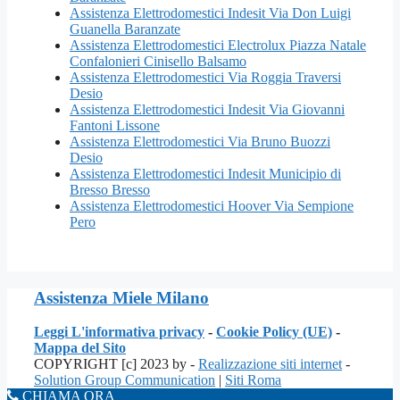
Assistenza Elettrodomestici Indesit Via Don Luigi
Guanella Baranzate
Assistenza Elettrodomestici Electrolux Piazza Natale
Confalonieri Cinisello Balsamo
Assistenza Elettrodomestici Via Roggia Traversi
Desio
Assistenza Elettrodomestici Indesit Via Giovanni
Fantoni Lissone
Assistenza Elettrodomestici Via Bruno Buozzi
Desio
Assistenza Elettrodomestici Indesit Municipio di
Bresso Bresso
Assistenza Elettrodomestici Hoover Via Sempione
Pero
Assistenza Miele Milano
Leggi L'informativa privacy
-
Cookie Policy (UE)
-
Mappa del Sito
COPYRIGHT [c] 2023 by -
Realizzazione siti internet
-
Solution Group Communication
|
Siti Roma
CHIAMA ORA