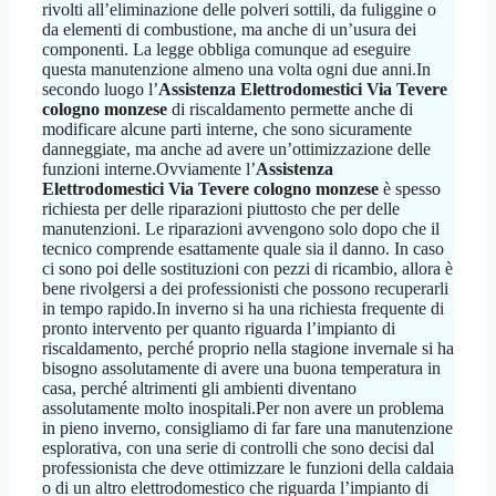
rivolti all’eliminazione delle polveri sottili, da fuliggine o
da elementi di combustione, ma anche di un’usura dei
componenti. La legge obbliga comunque ad eseguire
questa manutenzione almeno una volta ogni due anni.In
secondo luogo l’
Assistenza Elettrodomestici Via Tevere
cologno monzese
di riscaldamento permette anche di
modificare alcune parti interne, che sono sicuramente
danneggiate, ma anche ad avere un’ottimizzazione delle
funzioni interne.Ovviamente l’
Assistenza
Elettrodomestici Via Tevere cologno monzese
è spesso
richiesta per delle riparazioni piuttosto che per delle
manutenzioni. Le riparazioni avvengono solo dopo che il
tecnico comprende esattamente quale sia il danno. In caso
ci sono poi delle sostituzioni con pezzi di ricambio, allora è
bene rivolgersi a dei professionisti che possono recuperarli
in tempo rapido.In inverno si ha una richiesta frequente di
pronto intervento per quanto riguarda l’impianto di
riscaldamento, perché proprio nella stagione invernale si ha
bisogno assolutamente di avere una buona temperatura in
casa, perché altrimenti gli ambienti diventano
assolutamente molto inospitali.Per non avere un problema
in pieno inverno, consigliamo di far fare una manutenzione
esplorativa, con una serie di controlli che sono decisi dal
professionista che deve ottimizzare le funzioni della caldaia
o di un altro elettrodomestico che riguarda l’impianto di