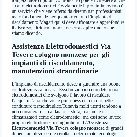
rompa.Questo tipo di “controllo” lo potete richiedere anche
su altri elettrodomestici. Ovviamente il pronto intervento è
un servizio che viene offerto da determinati professionisti,
ma è fondamentale per quanto riguarda l’impianto di
riscaldamento.Magari qui si deve affrontare e approfondire
il discorso, altrimenti non si riesce a capire quello che
stiamo dicendo.
Assistenza Elettrodomestici Via
Tevere cologno monzese
per gli
impianti di riscaldamento,
manutenzioni straordinarie
L’impianto di riscaldamento riesce a garantire una buona
confortevolezza in casa. Essi funzionano con determinati
elettrodomestici che svolgono il lavoro di riscaldare
l’acqua o l’aria che viene poi rimessa in circolo nelle
condutture termoidraulico.Tuttavia molti utenti tendono a
non considerare la caldaia o la stufa, ma anche i
climatizzatori come elettrodomestici, ma essi sono invece
proprio elettrodomestici ingombranti.L’
Assistenza
Elettrodomestici Via Tevere cologno monzese
di grandi
dimensioni deve essere rivolta a determinate tecnologie.