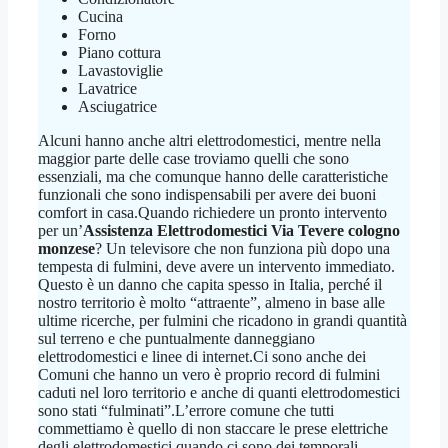
Cucina
Forno
Piano cottura
Lavastoviglie
Lavatrice
Asciugatrice
Alcuni hanno anche altri elettrodomestici, mentre nella
maggior parte delle case troviamo quelli che sono
essenziali, ma che comunque hanno delle caratteristiche
funzionali che sono indispensabili per avere dei buoni
comfort in casa.Quando richiedere un pronto intervento
per un’
Assistenza Elettrodomestici Via Tevere cologno
monzese
? Un televisore che non funziona più dopo una
tempesta di fulmini, deve avere un intervento immediato.
Questo è un danno che capita spesso in Italia, perché il
nostro territorio è molto “attraente”, almeno in base alle
ultime ricerche, per fulmini che ricadono in grandi quantità
sul terreno e che puntualmente danneggiano
elettrodomestici e linee di internet.Ci sono anche dei
Comuni che hanno un vero è proprio record di fulmini
caduti nel loro territorio e anche di quanti elettrodomestici
sono stati “fulminati”.L’errore comune che tutti
commettiamo è quello di non staccare le prese elettriche
degli elettrodomestici quando ci sono dei temporali