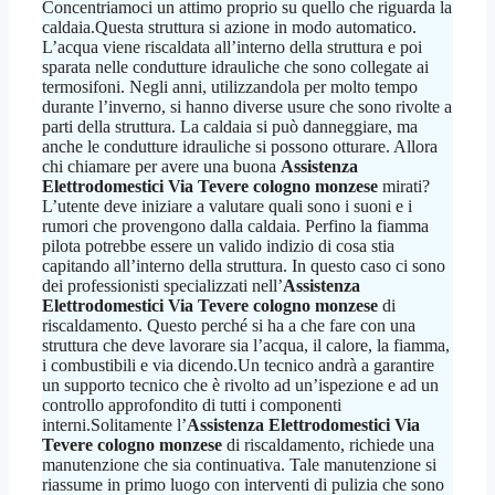
Concentriamoci un attimo proprio su quello che riguarda la
caldaia.Questa struttura si azione in modo automatico.
L’acqua viene riscaldata all’interno della struttura e poi
sparata nelle condutture idrauliche che sono collegate ai
termosifoni. Negli anni, utilizzandola per molto tempo
durante l’inverno, si hanno diverse usure che sono rivolte a
parti della struttura. La caldaia si può danneggiare, ma
anche le condutture idrauliche si possono otturare. Allora
chi chiamare per avere una buona
Assistenza
Elettrodomestici Via Tevere cologno monzese
mirati?
L’utente deve iniziare a valutare quali sono i suoni e i
rumori che provengono dalla caldaia. Perfino la fiamma
pilota potrebbe essere un valido indizio di cosa stia
capitando all’interno della struttura. In questo caso ci sono
dei professionisti specializzati nell’
Assistenza
Elettrodomestici Via Tevere cologno monzese
di
riscaldamento. Questo perché si ha a che fare con una
struttura che deve lavorare sia l’acqua, il calore, la fiamma,
i combustibili e via dicendo.Un tecnico andrà a garantire
un supporto tecnico che è rivolto ad un’ispezione e ad un
controllo approfondito di tutti i componenti
interni.Solitamente l’
Assistenza Elettrodomestici Via
Tevere cologno monzese
di riscaldamento, richiede una
manutenzione che sia continuativa. Tale manutenzione si
riassume in primo luogo con interventi di pulizia che sono