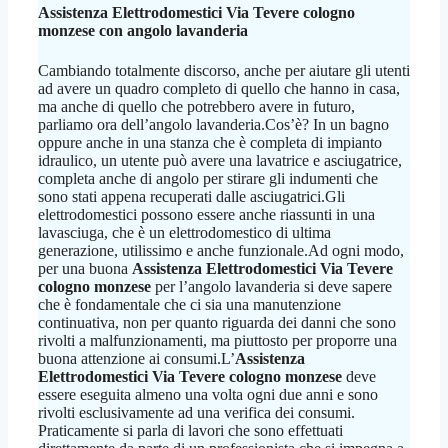
Assistenza Elettrodomestici Via Tevere cologno
monzese
con angolo lavanderia
Cambiando totalmente discorso, anche per aiutare gli utenti
ad avere un quadro completo di quello che hanno in casa,
ma anche di quello che potrebbero avere in futuro,
parliamo ora dell’angolo lavanderia.Cos’è? In un bagno
oppure anche in una stanza che è completa di impianto
idraulico, un utente può avere una lavatrice e asciugatrice,
completa anche di angolo per stirare gli indumenti che
sono stati appena recuperati dalle asciugatrici.Gli
elettrodomestici possono essere anche riassunti in una
lavasciuga, che è un elettrodomestico di ultima
generazione, utilissimo e anche funzionale.Ad ogni modo,
per una buona
Assistenza Elettrodomestici Via Tevere
cologno monzese
per l’angolo lavanderia si deve sapere
che è fondamentale che ci sia una manutenzione
continuativa, non per quanto riguarda dei danni che sono
rivolti a malfunzionamenti, ma piuttosto per proporre una
buona attenzione ai consumi.L’
Assistenza
Elettrodomestici Via Tevere cologno monzese
deve
essere eseguita almeno una volta ogni due anni e sono
rivolti esclusivamente ad una verifica dei consumi.
Praticamente si parla di lavori che sono effettuati