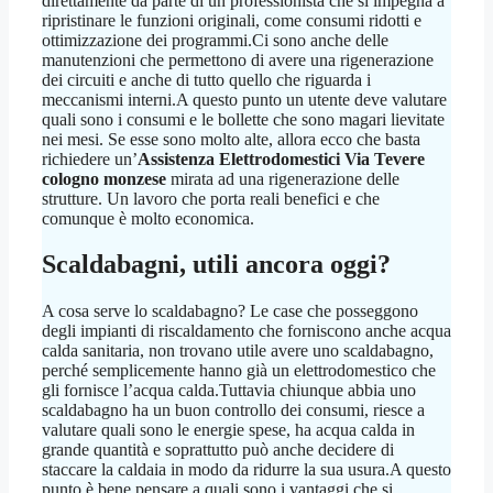
direttamente da parte di un professionista che si impegna a
ripristinare le funzioni originali, come consumi ridotti e
ottimizzazione dei programmi.Ci sono anche delle
manutenzioni che permettono di avere una rigenerazione
dei circuiti e anche di tutto quello che riguarda i
meccanismi interni.A questo punto un utente deve valutare
quali sono i consumi e le bollette che sono magari lievitate
nei mesi. Se esse sono molto alte, allora ecco che basta
richiedere un’
Assistenza Elettrodomestici Via Tevere
cologno monzese
mirata ad una rigenerazione delle
strutture. Un lavoro che porta reali benefici e che
comunque è molto economica.
Scaldabagni, utili ancora oggi?
A cosa serve lo scaldabagno? Le case che posseggono
degli impianti di riscaldamento che forniscono anche acqua
calda sanitaria, non trovano utile avere uno scaldabagno,
perché semplicemente hanno già un elettrodomestico che
gli fornisce l’acqua calda.Tuttavia chiunque abbia uno
scaldabagno ha un buon controllo dei consumi, riesce a
valutare quali sono le energie spese, ha acqua calda in
grande quantità e soprattutto può anche decidere di
staccare la caldaia in modo da ridurre la sua usura.A questo
punto è bene pensare a quali sono i vantaggi che si