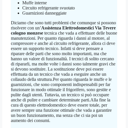
Muffe interne
Circuito refrigerante svuotato
Guarnizioni danneggiate
Diciamo che sono tutti problemi che comunque si possono
risolvere con un’
Assistenza Elettrodomestici Via Tevere
cologno monzese
tecnica che vada a effettuare delle buone
manutenzioni. Per quanto riguarda i danni al motore, al
compressore e anche al circuito refrigerante, allora ci deve
essere un supporto tecnico. Infatti si deve pensare a
riparare delle parti che sono molto importanti, ma che
hanno un valore di funzionalità. I tecnici di solito cercano
di ripararli, ma molte volte i danni sono talmente gravi che
si devono sostituire. La sostituzione deve poi essere
effettuata da un tecnico che vada a eseguire anche un
collaudo della struttura.Per quanto riguarda le muffe e le
guarnizioni, che sono componenti indispensabili per far
funzionare in modo ottimale il frigorifero, sono gestite e
pulite dagli utenti. Tuttavia, un tecnico si può occupare
anche di pulire e cambiare determinate parti.Alla fine la
cura di questo elettrodomestico deve essere totale, per
avere sempre una funzione ottimale che vada a garantire
un buon funzionamento, ma senza che ci sia poi un
aumento dei consumi.