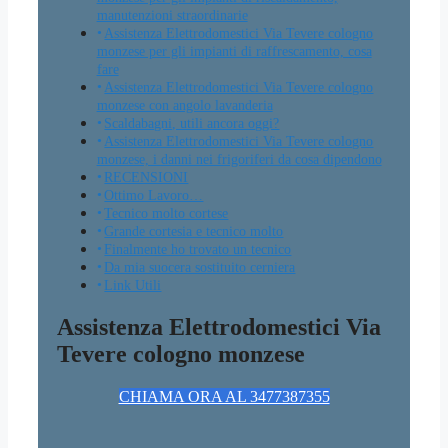
manutenzioni straordinarie
Assistenza Elettrodomestici Via Tevere cologno
monzese per gli impianti di raffrescamento, cosa
fare
Assistenza Elettrodomestici Via Tevere cologno
monzese con angolo lavanderia
Scaldabagni, utili ancora oggi?
Assistenza Elettrodomestici Via Tevere cologno
monzese, i danni nei frigoriferi da cosa dipendono
RECENSIONI
Ottimo Lavoro…
Tecnico molto cortese
Grande cortesia e tecnico molto
Finalmente ho trovato un tecnico
Da mia suocera sostituito cerniera
Link Utili
Assistenza Elettrodomestici Via
Tevere cologno monzese
CHIAMA ORA AL 3477387355