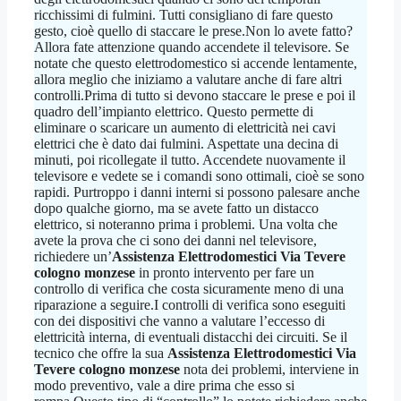
ricchissimi di fulmini. Tutti consigliano di fare questo
gesto, cioè quello di staccare le prese.Non lo avete fatto?
Allora fate attenzione quando accendete il televisore. Se
notate che questo elettrodomestico si accende lentamente,
allora meglio che iniziamo a valutare anche di fare altri
controlli.Prima di tutto si devono staccare le prese e poi il
quadro dell’impianto elettrico. Questo permette di
eliminare o scaricare un aumento di elettricità nei cavi
elettrici che è dato dai fulmini. Aspettate una decina di
minuti, poi ricollegate il tutto. Accendete nuovamente il
televisore e vedete se i comandi sono ottimali, cioè se sono
rapidi. Purtroppo i danni interni si possono palesare anche
dopo qualche giorno, ma se avete fatto un distacco
elettrico, si noteranno prima i problemi. Una volta che
avete la prova che ci sono dei danni nel televisore,
richiedere un’
Assistenza Elettrodomestici Via Tevere
cologno monzese
in pronto intervento per fare un
controllo di verifica che costa sicuramente meno di una
riparazione a seguire.I controlli di verifica sono eseguiti
con dei dispositivi che vanno a valutare l’eccesso di
elettricità interna, di eventuali distacchi dei circuiti. Se il
tecnico che offre la sua
Assistenza Elettrodomestici Via
Tevere cologno monzese
nota dei problemi, interviene in
modo preventivo, vale a dire prima che esso si