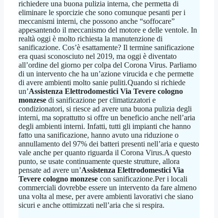
richiedere una buona pulizia interna, che permetta di
eliminare le sporcizie che sono comunque pesanti per i
meccanismi interni, che possono anche “soffocare”
appesantendo il meccanismo del motore e delle ventole. In
realtà oggi è molto richiesta la manutenzione di
sanificazione. Cos’è esattamente? Il termine sanificazione
era quasi sconosciuto nel 2019, ma oggi è diventato
all’ordine del giorno per colpa del Corona Virus. Parliamo
di un intervento che ha un’azione virucida e che permette
di avere ambienti molto sanie puliti.Quando si richiede
un’
Assistenza Elettrodomestici Via Tevere cologno
monzese
di sanificazione per climatizzatori e
condizionatori, si riesce ad avere una buona pulizia degli
interni, ma soprattutto si offre un beneficio anche nell’aria
degli ambienti interni. Infatti, tutti gli impianti che hanno
fatto una sanificazione, hanno avuto una riduzione o
annullamento del 97% dei batteri presenti nell’aria e questo
vale anche per quanto riguarda il Corona Virus.A questo
punto, se usate continuamente queste strutture, allora
pensate ad avere un’
Assistenza Elettrodomestici Via
Tevere cologno monzese
con sanificazione.Per i locali
commerciali dovrebbe essere un intervento da fare almeno
una volta al mese, per avere ambienti lavorativi che siano
sicuri e anche ottimizzati nell’aria che si respira.