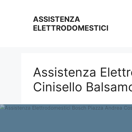
Vai
al
ASSISTENZA
contenuto
ELETTRODOMESTICI
Assistenza Elett
Cinisello Balsam