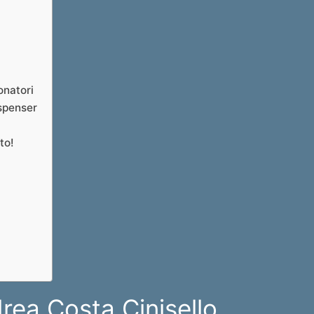
onatori
ispenser
to!
rea Costa Cinisello