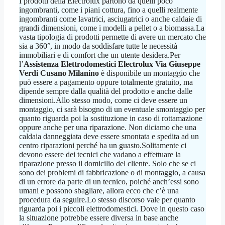
I prodotti della Electrolux partono da quelli poco
ingombranti, come i piani cottura, fino a quelli realmente
ingombranti come lavatrici, asciugatrici o anche caldaie di
grandi dimensioni, come i modelli a pellet o a biomassa.La
vasta tipologia di prodotti permette di avere un mercato che
sia a 360°, in modo da soddisfare tutte le necessità
immobiliari e di comfort che un utente desidera.Per
l’
Assistenza Elettrodomestici Electrolux Via Giuseppe
Verdi Cusano Milanino
è disponibile un montaggio che
può essere a pagamento oppure totalmente gratuito, ma
dipende sempre dalla qualità del prodotto e anche dalle
dimensioni.Allo stesso modo, come ci deve essere un
montaggio, ci sarà bisogno di un eventuale smontaggio per
quanto riguarda poi la sostituzione in caso di rottamazione
oppure anche per una riparazione. Non diciamo che una
caldaia danneggiata deve essere smontata e spedita ad un
centro riparazioni perché ha un guasto.Solitamente ci
devono essere dei tecnici che vadano a effettuare la
riparazione presso il domicilio del cliente. Solo che se ci
sono dei problemi di fabbricazione o di montaggio, a causa
di un errore da parte di un tecnico, poiché anch’essi sono
umani e possono sbagliare, allora ecco che c’è una
procedura da seguire.Lo stesso discorso vale per quanto
riguarda poi i piccoli elettrodomestici. Dove in questo caso
la situazione potrebbe essere diversa in base anche