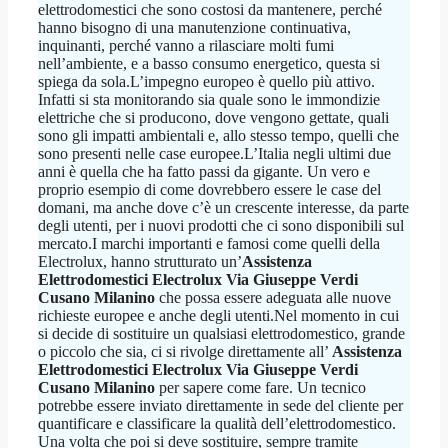
elettrodomestici che sono costosi da mantenere, perché
hanno bisogno di una manutenzione continuativa,
inquinanti, perché vanno a rilasciare molti fumi
nell’ambiente, e a basso consumo energetico, questa si
spiega da sola.L’impegno europeo è quello più attivo.
Infatti si sta monitorando sia quale sono le immondizie
elettriche che si producono, dove vengono gettate, quali
sono gli impatti ambientali e, allo stesso tempo, quelli che
sono presenti nelle case europee.L’Italia negli ultimi due
anni è quella che ha fatto passi da gigante. Un vero e
proprio esempio di come dovrebbero essere le case del
domani, ma anche dove c’è un crescente interesse, da parte
degli utenti, per i nuovi prodotti che ci sono disponibili sul
mercato.I marchi importanti e famosi come quelli della
Electrolux, hanno strutturato un’
Assistenza
Elettrodomestici Electrolux Via Giuseppe Verdi
Cusano Milanino
che possa essere adeguata alle nuove
richieste europee e anche degli utenti.Nel momento in cui
si decide di sostituire un qualsiasi elettrodomestico, grande
o piccolo che sia, ci si rivolge direttamente all’
Assistenza
Elettrodomestici Electrolux Via Giuseppe Verdi
Cusano Milanino
per sapere come fare. Un tecnico
potrebbe essere inviato direttamente in sede del cliente per
quantificare e classificare la qualità dell’elettrodomestico.
Una volta che poi si deve sostituire, sempre tramite