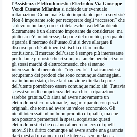
l’
Assistenza Elettrodomestici Electrolux Via Giuseppe
Verdi Cusano Milanino
si richiede un’eventuale
rottamazione.Come mai è tanto importante questo servizio?
Non è importante solo per recuperare degli “accessori” che
si devono buttare, come a tutela esclusiva dell’ambiente.
Sicuramente è un elemento importante da considerare, ma
piuttosto c’è un interesse, da parte del marchio, per quanto
riguarda il mercato dell’usato.Qui si deve allargare il
discorso perché altrimenti si rischia di fare molta
confusione. Il mercato dell’usato è sempre più interessante
per le tante proposte che ci sono, ma anche perché ci sono
gli stessi marchi di elettrodomestici che si stanno
interessando al mercato del “rigenerato”. Praticamente si
recuperano dei prodotti che sono comunque danneggiati,
ma in buono stato, dove la riparazione diretta da parte
dell’utente potrebbero essere comunque molto alti. Tuttavia
se essi sono di competenza del marchio la riparazione
sarebbe gratuita.Ciò aiuta ad avere nuovamente un
elettrodomestico funzionante, magari riparato con pezzi
originali, che torna ad avere un valore economico. Gli
utenti interessati ad un buon prodotto di qualità, ma che
non possono permettersi la spesa, acquistano questi
elettrodomestici che costano almeno un terzo di quelli
nuovi.Si ha diritto comunque ad avere anche una garanzia
da 6 mesi ad un anno, ma che interessa sempre la casa