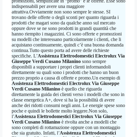
promozioni, semplificate in “promo” e le offerte. Esse sono
indispensabili per avere una maggiore
attrattiva.Ovviamente non sono sempre le stesse. SI
trovano delle offerte o degli sconti per quanto riguarda i
prodotti che magari sono da qualche anno sul mercato
oppure dove se ne sono prodotti in grandi quantità che
hanno riempito i magazzini. Ci sono offerte e promozioni
su modelli che interessano particolarmente i clienti, che li
acquistano continuamente, quindi c’è una buona domanda
continua.Tutto questo porta ad avere delle richieste
specifiche. L’
Assistenza Elettrodomestici Electrolux Via
Giuseppe Verdi Cusano Milanino
sono sempre
disponibili a supportare i propri clienti informandoli
direttamente su quali sono i prodotti che hanno un buon
prezzo proprio a causa di offerte e promo.Un esempio di
Assistenza Elettrodomestici Electrolux Via Giuseppe
Verdi Cusano Milanino
è quello che riguarda
direttamente la guida dei clienti verso i modelli che sono in
classe energetica A+, dove si ha la possibilità di avere
anche dei ridotti consumi negli anni. Le energie spese sono
poche e quindi le bollette molto leggere.Non solo,
l’
Assistenza Elettrodomestici Electrolux Via Giuseppe
Verdi Cusano Milanino
è rivolta anche a modelli che
sono completi di rottamazione oppure con un montaggio
che sia gratuito. Infatti, l’
Assistenza Elettrodomestici