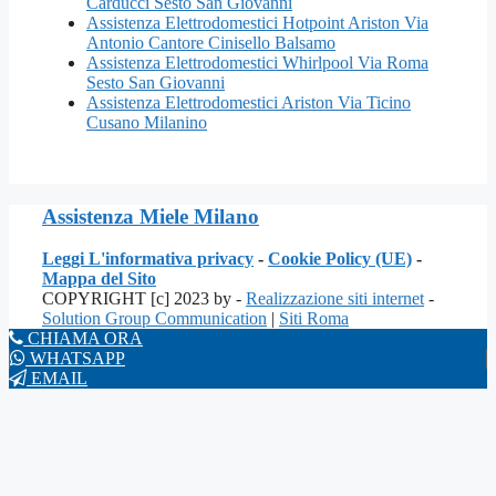
Carducci Sesto San Giovanni
Assistenza Elettrodomestici Hotpoint Ariston Via
Antonio Cantore Cinisello Balsamo
Assistenza Elettrodomestici Whirlpool Via Roma
Sesto San Giovanni
Assistenza Elettrodomestici Ariston Via Ticino
Cusano Milanino
Assistenza Miele Milano
Leggi L'informativa privacy
-
Cookie Policy (UE)
-
Mappa del Sito
COPYRIGHT [c] 2023 by -
Realizzazione siti internet
-
Solution Group Communication
|
Siti Roma
CHIAMA ORA
WHATSAPP
EMAIL