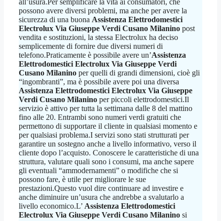
all’usura.Per semplificare la vita ai consumatori, che
possono avere diversi problemi, ma anche per avere la
sicurezza di una buona
Assistenza Elettrodomestici
Electrolux Via Giuseppe Verdi Cusano Milanino
post
vendita e sostituzioni, la stessa Electrolux ha deciso
semplicemente di fornire due diversi numeri di
telefono.Praticamente è possibile avere un’
Assistenza
Elettrodomestici Electrolux Via Giuseppe Verdi
Cusano Milanino
per quelli di grandi dimensioni, cioè gli
“ingombranti”, ma è possibile avere poi una diversa
Assistenza Elettrodomestici Electrolux Via Giuseppe
Verdi Cusano Milanino
per piccoli elettrodomestici.Il
servizio è attivo per tutta la settimana dalle 8 del mattino
fino alle 20. Entrambi sono numeri verdi gratuiti che
permettono di supportare il cliente in qualsiasi momento e
per qualsiasi problema.I servizi sono stati strutturati per
garantire un sostegno anche a livello informativo, verso il
cliente dopo l’acquisto. Conoscere le caratteristiche di una
struttura, valutare quali sono i consumi, ma anche sapere
gli eventuali “ammodernamenti” o modifiche che si
possono fare, è utile per migliorare le sue
prestazioni.Questo vuol dire continuare ad investire e
anche diminuire un’usura che andrebbe a svalutarlo a
livello economico.L’
Assistenza Elettrodomestici
Electrolux Via Giuseppe Verdi Cusano Milanino
si