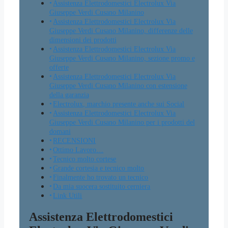
Assistenza Elettrodomestici Electrolux Via
Giuseppe Verdi Cusano Milanino
Assistenza Elettrodomestici Electrolux Via
Giuseppe Verdi Cusano Milanino, differenze delle
dimensioni dei prodotti
Assistenza Elettrodomestici Electrolux Via
Giuseppe Verdi Cusano Milanino, sezione promo e
offerte
Assistenza Elettrodomestici Electrolux Via
Giuseppe Verdi Cusano Milanino con estensione
della garanzia
Electrolux, marchio presente anche sui Social
Assistenza Elettrodomestici Electrolux Via
Giuseppe Verdi Cusano Milanino per i prodotti del
domani
RECENSIONI
Ottimo Lavoro…
Tecnico molto cortese
Grande cortesia e tecnico molto
Finalmente ho trovato un tecnico
Da mia suocera sostituito cerniera
Link Utili
Assistenza Elettrodomestici