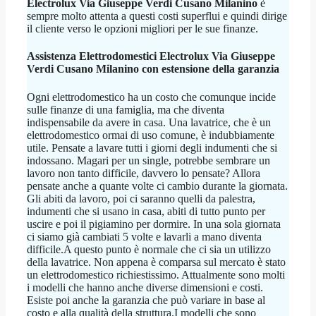
Electrolux Via Giuseppe Verdi Cusano Milanino
è
sempre molto attenta a questi costi superflui e quindi dirige
il cliente verso le opzioni migliori per le sue finanze.
Assistenza Elettrodomestici Electrolux Via Giuseppe
Verdi Cusano Milanino
con estensione della garanzia
Ogni elettrodomestico ha un costo che comunque incide
sulle finanze di una famiglia, ma che diventa
indispensabile da avere in casa. Una lavatrice, che è un
elettrodomestico ormai di uso comune, è indubbiamente
utile. Pensate a lavare tutti i giorni degli indumenti che si
indossano. Magari per un single, potrebbe sembrare un
lavoro non tanto difficile, davvero lo pensate? Allora
pensate anche a quante volte ci cambio durante la giornata.
Gli abiti da lavoro, poi ci saranno quelli da palestra,
indumenti che si usano in casa, abiti di tutto punto per
uscire e poi il pigiamino per dormire. In una sola giornata
ci siamo già cambiati 5 volte e lavarli a mano diventa
difficile.A questo punto è normale che ci sia un utilizzo
della lavatrice. Non appena è comparsa sul mercato è stato
un elettrodomestico richiestissimo. Attualmente sono molti
i modelli che hanno anche diverse dimensioni e costi.
Esiste poi anche la garanzia che può variare in base al
costo e alla qualità della struttura.I modelli che sono